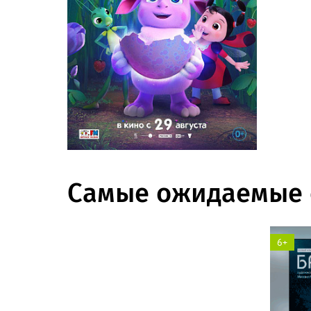
Солярис кинотеатр
Самые ожидаемые 
6+