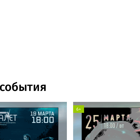
события
6+