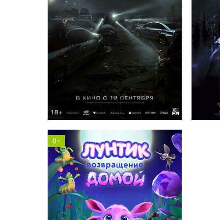
Солярис кинотеатр
0+