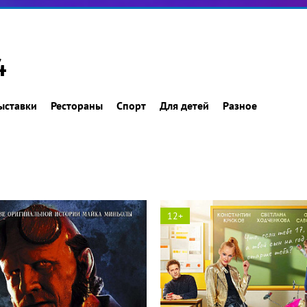
4
ыставки
Рестораны
Спорт
Для детей
Разное
12+