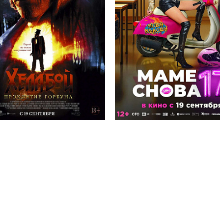
Солярис кинотеатр
Солярис кинотеатр