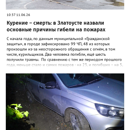
10:37 11.06.26
Курение – смерть: в Златоусте назвали
основные причины гибели на пожарах
С начала года, по данным муниципальной «Гражданской
защиты», в городе зафиксировано 99 ЧП, 48 из которых
произошли из-за неосторожного обращения с огнём, в том
числе, курильщиков. Два человека погибли, ещё шесть
получили травмы. По сравнению с тем же периодом прошлого
года, меньше стало и самих пожаров - на 23, и погибших – на 5,
а вот количество травмированных возросло – в 2025-м их
было четверо. Кроме неосторожности при обращении с огнём,
чаще всего причинами пожаров в Златоусте становятся
неисправные электропроводка и печи. Из-за них в этом году
загоралось уже 38 раз, в таких ЧП пострадали два человека.
Причинами ещё 5 пожаров стали поджоги.