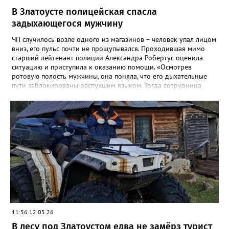
В Златоусте полицейская спасла
задыхающегося мужчину
ЧП случилось возле одного из магазинов – человек упал лицом
вниз, его пульс почти не прощупывался. Проходившая мимо
старший лейтенант полиции Александра Робертус оценила
ситуацию и приступила к оказанию помощи. «Осмотрев
ротовую полость мужчины, она поняла, что его дыхательные
пути заблокированы распухшим языком. Тогда сотрудница
подняла с земли дужку от разбившихся очков мужчины,
аккуратно вставила её в рот и зафиксировала язык. Воздух
снова пошел в лёгкие – человек задышал. Полицейский
удерживала его в таком положении до приезда скорой», -
рассказали в златоустовском ОМВД. Пострадавшего доставили
в больницу с ушибами. Руководство ГУ МВД и
Законодательное собрание области решают вопрос о
награждении Александры Робертус.
11:56 12.05.26
В лесу под Златоустом едва не замёрз турист