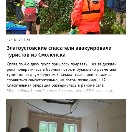
мокрые и грязные после недавних обильных дождей.
12:18 17.07.26
Златоустовские спасатели эвакуировали
туристов из Смоленска
Сплав по Аю двух групп пришлось прервать – из-за дождей
река превратилась в бурный поток и буквально разметала
туристов по двум берегам. Сначала сплавщики пытались
справиться самостоятельно, но потом позвонили 112.
Спасательная операция развернулась в районе села
Медведёвка. Первой задачей сотрудников МЧС стал сбор
группы из 25 человек, среди которых было 19 детей от 9 до 17
лет, в одном месте. Троих отбившихся от своих подростков
удалось найти и переправить уже глубокой ночью. Работа на
воде продолжалась более шестнадцати часов. К полудню
следующего дня все туристы были благополучно доставлены
на автовокзал Кусы. Медицинская помощь никому из них не
потребовалась.