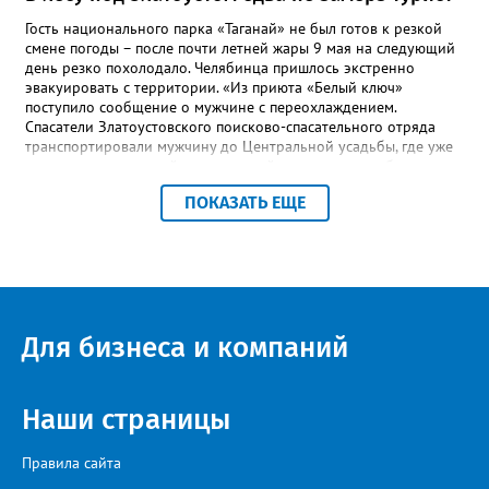
Гость национального парка «Таганай» не был готов к резкой
смене погоды – после почти летней жары 9 мая на следующий
день резко похолодало. Челябинца пришлось экстренно
эвакуировать с территории. «Из приюта «Белый ключ»
поступило сообщение о мужчине с переохлаждением.
Спасатели Златоустовского поисково-спасательного отряда
транспортировали мужчину до Центральной усадьбы, где уже
ждала машина скорой медицинской помощи», – сообщили в
пресс-центре ПСС по Челябинской области. К счастью, это был
ПОКАЗАТЬ ЕЩЕ
единственный инцидент за все праздничные выходные,
отметили в ПСС. Всего за время традиционного дежурства
спасателей на Таганае и Иремеле через посты прошли более 2
тысяч человек, включая 210 детей. Кроме челябинцев, это
были гости из Нижнего Тагила, Перми, Тюмени, Казани, Москвы,
Уфы и Санкт-Петербурга.
Для бизнеса и компаний
Наши страницы
Правила сайта