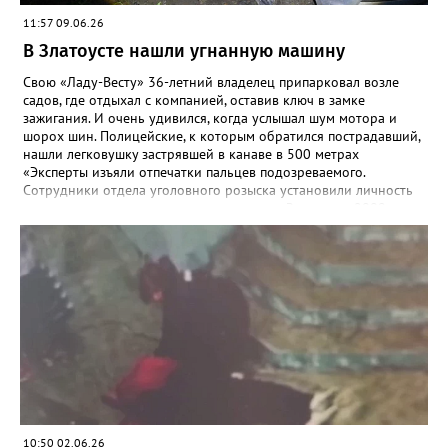
11:57 09.06.26
В Златоусте нашли угнанную машину
Свою «Ладу-Весту» 36-летний владелец припарковал возле
садов, где отдыхал с компанией, оставив ключ в замке
зажигания. И очень удивился, когда услышал шум мотора и
шорох шин. Полицейские, к которым обратился пострадавший,
нашли легковушку застрявшей в канаве в 500 метрах
«Эксперты изъяли отпечатки пальцев подозреваемого.
Сотрудники отдела уголовного розыска установили личность
предположительного угонщика — житель Златоуста, 2009 года
рождения. Ранее он состоял на учёте в инспекции по делам
несовершеннолетних за акты вандализма. По горячим следам
подозреваемый был задержан», - рассказали в златоустовском
ОМВД. Молодой человек стал фигурантом уголовного дела по
статье об угоне, а правоохранители призвали автомобилистов
не оставлять машины надолго без внимания, тем более – с
открытыми дверьми и ключами в замке.
10:50 02.06.26