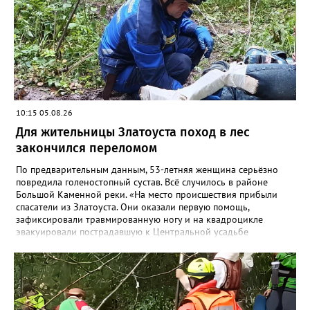
10:15 05.08.26
Для жительницы Златоуста поход в лес
закончился переломом
По предварительным данным, 53-летняя женщина серьёзно
повредила голеностопный сустав. Всё случилось в районе
Большой Каменной реки. «На место происшествия прибыли
спасатели из Златоуста. Они оказали первую помощь,
зафиксировали травмированную ногу и на квадроцикле
эвакуировали пострадавшую к Центральной усадьбе
национального парка, где передали сотрудникам скорой
помощи», - сообщили в областной поисково-спасательной
службе. Сотрудники МЧС вновь напомнили: поход в лес и в
горы требует серьёзной подготовки и правильно
подобранного снаряжения. Например, не стоит надевать обувь
с гладкой подошвой, тем более что сейчас тропы Таганая