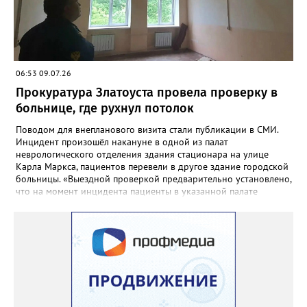
06:53 09.07.26
Прокуратура Златоуста провела проверку в
больнице, где рухнул потолок
Поводом для внепланового визита стали публикации в СМИ.
Инцидент произошёл накануне в одной из палат
неврологического отделения здания стационара на улице
Карла Маркса, пациентов перевели в другое здание городской
больницы. «Выездной проверкой предварительно установлено,
что на момент инцидента пациенты в указанной палате
отсутствовали в связи с проведением в больнице ремонтных
работ. Причиной отслоения отделочного слоя потолка в палате
явилось подтопление в результате протечки кровли», -
сообщили в региональной прокуратуре. В ходе проверки
прокуратурой города будет дана оценка исполнению
требований федерального законодательства ответственными
должностными лицами. При наличии оснований будут приняты
мер прокурорского реагирования.