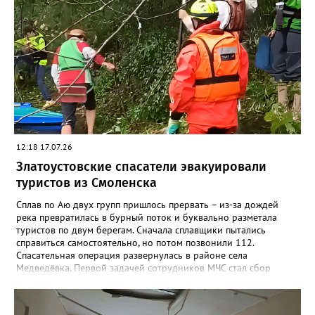
службе. Сотрудники МЧС вновь напомнили: поход в лес и в
горы требует серьёзной подготовки и правильно
подобранного снаряжения. Например, не стоит надевать обувь
с гладкой подошвой, тем более что сейчас тропы Таганая
мокрые и грязные после недавних обильных дождей.
12:18 17.07.26
Златоустовские спасатели эвакуировали
туристов из Смоленска
Сплав по Аю двух групп пришлось прервать – из-за дождей
река превратилась в бурный поток и буквально разметала
туристов по двум берегам. Сначала сплавщики пытались
справиться самостоятельно, но потом позвонили 112.
Спасательная операция развернулась в районе села
Медведёвка. Первой задачей сотрудников МЧС стал сбор
группы из 25 человек, среди которых было 19 детей от 9 до 17
лет, в одном месте. Троих отбившихся от своих подростков
удалось найти и переправить уже глубокой ночью. Работа на