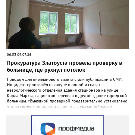
воде продолжалась более шестнадцати часов. К полудню
следующего дня все туристы были благополучно доставлены
на автовокзал Кусы. Медицинская помощь никому из них не
потребовалась.
06:53 09.07.26
Прокуратура Златоуста провела проверку в
больнице, где рухнул потолок
Поводом для внепланового визита стали публикации в СМИ.
Инцидент произошёл накануне в одной из палат
неврологического отделения здания стационара на улице
Карла Маркса, пациентов перевели в другое здание городской
больницы. «Выездной проверкой предварительно установлено,
что на момент инцидента пациенты в указанной палате
отсутствовали в связи с проведением в больнице ремонтных
работ. Причиной отслоения отделочного слоя потолка в палате
явилось подтопление в результате протечки кровли», -
сообщили в региональной прокуратуре. В ходе проверки
прокуратурой города будет дана оценка исполнению