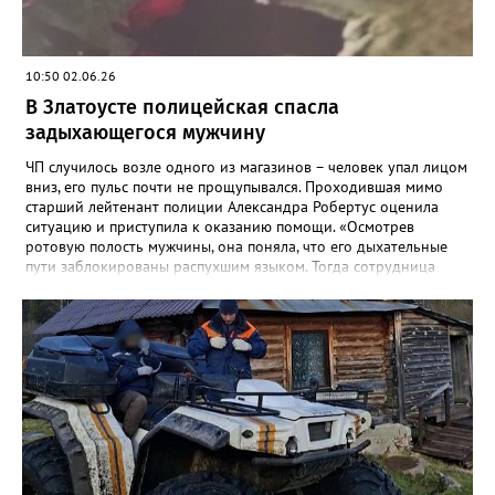
10:50 02.06.26
В Златоусте полицейская спасла
задыхающегося мужчину
ЧП случилось возле одного из магазинов – человек упал лицом
вниз, его пульс почти не прощупывался. Проходившая мимо
старший лейтенант полиции Александра Робертус оценила
ситуацию и приступила к оказанию помощи. «Осмотрев
ротовую полость мужчины, она поняла, что его дыхательные
пути заблокированы распухшим языком. Тогда сотрудница
подняла с земли дужку от разбившихся очков мужчины,
аккуратно вставила её в рот и зафиксировала язык. Воздух
снова пошел в лёгкие – человек задышал. Полицейский
удерживала его в таком положении до приезда скорой», -
рассказали в златоустовском ОМВД. Пострадавшего доставили
в больницу с ушибами. Руководство ГУ МВД и
Законодательное собрание области решают вопрос о
награждении Александры Робертус.