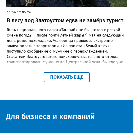
11:56 12.05.26
В лесу под Златоустом едва не замёрз турист
Гость национального парка «Таганай» не был готов к резкой
смене погоды – после почти летней жары 9 мая на следующий
день резко похолодало. Челябинца пришлось экстренно
эвакуировать с территории. «Из приюта «Белый ключ»
поступило сообщение о мужчине с переохлаждением.
Спасатели Златоустовского поисково-спасательного отряда
транспортировали мужчину до Центральной усадьбы, где уже
ждала машина скорой медицинской помощи», – сообщили в
пресс-центре ПСС по Челябинской области. К счастью, это был
ПОКАЗАТЬ ЕЩЕ
единственный инцидент за все праздничные выходные,
отметили в ПСС. Всего за время традиционного дежурства
спасателей на Таганае и Иремеле через посты прошли более 2
тысяч человек, включая 210 детей. Кроме челябинцев, это
были гости из Нижнего Тагила, Перми, Тюмени, Казани, Москвы,
Уфы и Санкт-Петербурга.
Для бизнеса и компаний