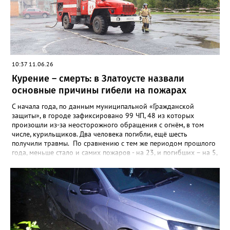
10:37 11.06.26
Курение – смерть: в Златоусте назвали
основные причины гибели на пожарах
С начала года, по данным муниципальной «Гражданской
защиты», в городе зафиксировано 99 ЧП, 48 из которых
произошли из-за неосторожного обращения с огнём, в том
числе, курильщиков. Два человека погибли, ещё шесть
получили травмы. По сравнению с тем же периодом прошлого
года, меньше стало и самих пожаров - на 23, и погибших – на 5,
а вот количество травмированных возросло – в 2025-м их
было четверо. Кроме неосторожности при обращении с огнём,
чаще всего причинами пожаров в Златоусте становятся
неисправные электропроводка и печи. Из-за них в этом году
загоралось уже 38 раз, в таких ЧП пострадали два человека.
Причинами ещё 5 пожаров стали поджоги.