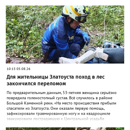
10:15 05.08.26
Для жительницы Златоуста поход в лес
закончился переломом
По предварительным данным, 53-летняя женщина серьёзно
повредила голеностопный сустав. Всё случилось в районе
Большой Каменной реки. «На место происшествия прибыли
спасатели из Златоуста. Они оказали первую помощь,
зафиксировали травмированную ногу и на квадроцикле
эвакуировали пострадавшую к Центральной усадьбе
национального парка, где передали сотрудникам скорой
помощи», - сообщили в областной поисково-спасательной