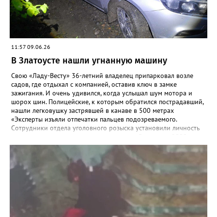
11:57 09.06.26
В Златоусте нашли угнанную машину
Свою «Ладу-Весту» 36-летний владелец припарковал возле
садов, где отдыхал с компанией, оставив ключ в замке
зажигания. И очень удивился, когда услышал шум мотора и
шорох шин. Полицейские, к которым обратился пострадавший,
нашли легковушку застрявшей в канаве в 500 метрах
«Эксперты изъяли отпечатки пальцев подозреваемого.
Сотрудники отдела уголовного розыска установили личность
предположительного угонщика — житель Златоуста, 2009 года
рождения. Ранее он состоял на учёте в инспекции по делам
несовершеннолетних за акты вандализма. По горячим следам
подозреваемый был задержан», - рассказали в златоустовском
ОМВД. Молодой человек стал фигурантом уголовного дела по
статье об угоне, а правоохранители призвали автомобилистов
не оставлять машины надолго без внимания, тем более – с
открытыми дверьми и ключами в замке.