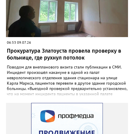
на автовокзал Кусы. Медицинская помощь никому из них не
потребовалась.
06:53 09.07.26
Прокуратура Златоуста провела проверку в
больнице, где рухнул потолок
Поводом для внепланового визита стали публикации в СМИ.
Инцидент произошёл накануне в одной из палат
неврологического отделения здания стационара на улице
Карла Маркса, пациентов перевели в другое здание городской
больницы. «Выездной проверкой предварительно установлено,
что на момент инцидента пациенты в указанной палате
отсутствовали в связи с проведением в больнице ремонтных
работ. Причиной отслоения отделочного слоя потолка в палате
явилось подтопление в результате протечки кровли», -
сообщили в региональной прокуратуре. В ходе проверки
прокуратурой города будет дана оценка исполнению
требований федерального законодательства ответственными
должностными лицами. При наличии оснований будут приняты