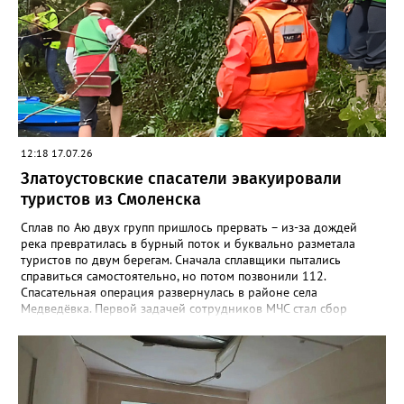
подобранного снаряжения. Например, не стоит надевать обувь
с гладкой подошвой, тем более что сейчас тропы Таганая
мокрые и грязные после недавних обильных дождей.
12:18 17.07.26
Златоустовские спасатели эвакуировали
туристов из Смоленска
Сплав по Аю двух групп пришлось прервать – из-за дождей
река превратилась в бурный поток и буквально разметала
туристов по двум берегам. Сначала сплавщики пытались
справиться самостоятельно, но потом позвонили 112.
Спасательная операция развернулась в районе села
Медведёвка. Первой задачей сотрудников МЧС стал сбор
группы из 25 человек, среди которых было 19 детей от 9 до 17
лет, в одном месте. Троих отбившихся от своих подростков
удалось найти и переправить уже глубокой ночью. Работа на
воде продолжалась более шестнадцати часов. К полудню
следующего дня все туристы были благополучно доставлены