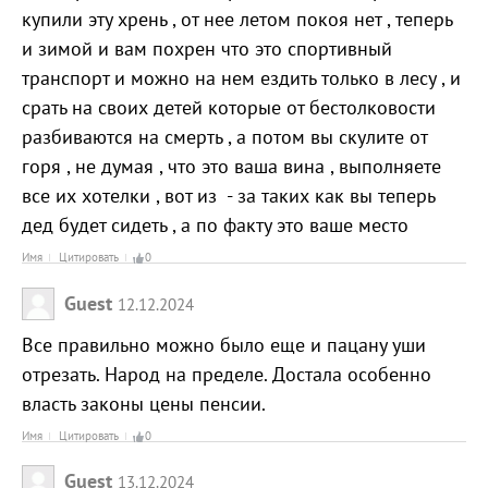
купили эту хрень , от нее летом покоя нет , теперь
и зимой и вам похрен что это спортивный
транспорт и можно на нем ездить только в лесу , и
срать на своих детей которые от бестолковости
разбиваются на смерть , а потом вы скулите от
горя , не думая , что это ваша вина , выполняете
все их хотелки , вот из - за таких как вы теперь
дед будет сидеть , а по факту это ваше место
Имя
Цитировать
0
Guest
12.12.2024
Все правильно можно было еще и пацану уши
отрезать. Народ на пределе. Достала особенно
власть законы цены пенсии.
Имя
Цитировать
0
Guest
13.12.2024