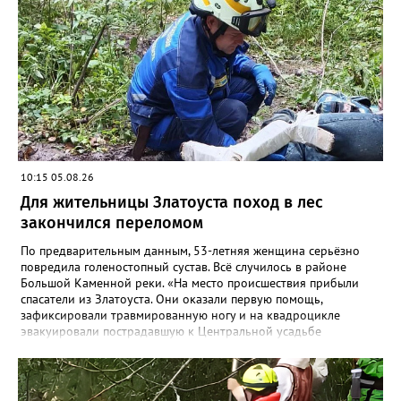
10:15 05.08.26
Для жительницы Златоуста поход в лес
закончился переломом
По предварительным данным, 53-летняя женщина серьёзно
повредила голеностопный сустав. Всё случилось в районе
Большой Каменной реки. «На место происшествия прибыли
спасатели из Златоуста. Они оказали первую помощь,
зафиксировали травмированную ногу и на квадроцикле
эвакуировали пострадавшую к Центральной усадьбе
национального парка, где передали сотрудникам скорой
помощи», - сообщили в областной поисково-спасательной
службе. Сотрудники МЧС вновь напомнили: поход в лес и в
горы требует серьёзной подготовки и правильно