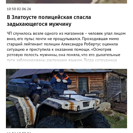
10:50 02.06.26
В Златоусте полицейская спасла
задыхающегося мужчину
ЧП случилось возле одного из магазинов – человек упал лицом
вниз, его пульс почти не прощупывался. Проходившая мимо
старший лейтенант полиции Александра Робертус оценила
ситуацию и приступила к оказанию помощи. «Осмотрев
ротовую полость мужчины, она поняла, что его дыхательные
пути заблокированы распухшим языком. Тогда сотрудница
подняла с земли дужку от разбившихся очков мужчины,
аккуратно вставила её в рот и зафиксировала язык. Воздух
снова пошел в лёгкие – человек задышал. Полицейский
удерживала его в таком положении до приезда скорой», -
рассказали в златоустовском ОМВД. Пострадавшего доставили
в больницу с ушибами. Руководство ГУ МВД и
Законодательное собрание области решают вопрос о
награждении Александры Робертус.