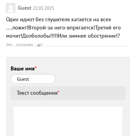
Guest
22.01.2025
Один идиот без глушителя катается на всех
....ложит!Второй-за него-впрягается!Третий его
мочит!Долболобы!!!!!Или зимнее обострение!?
Имя
Цитировать
0
Ваше имя
*
Текст сообщения
*