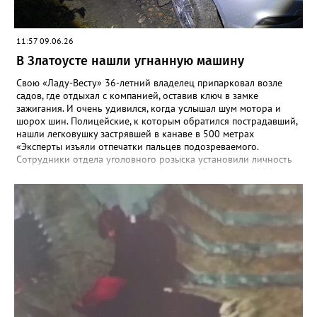
11:57 09.06.26
В Златоусте нашли угнанную машину
Свою «Ладу-Весту» 36-летний владелец припарковал возле
садов, где отдыхал с компанией, оставив ключ в замке
зажигания. И очень удивился, когда услышал шум мотора и
шорох шин. Полицейские, к которым обратился пострадавший,
нашли легковушку застрявшей в канаве в 500 метрах
«Эксперты изъяли отпечатки пальцев подозреваемого.
Сотрудники отдела уголовного розыска установили личность
предположительного угонщика — житель Златоуста, 2009 года
рождения. Ранее он состоял на учёте в инспекции по делам
несовершеннолетних за акты вандализма. По горячим следам
подозреваемый был задержан», - рассказали в златоустовском
ОМВД. Молодой человек стал фигурантом уголовного дела по
статье об угоне, а правоохранители призвали автомобилистов
не оставлять машины надолго без внимания, тем более – с
открытыми дверьми и ключами в замке.