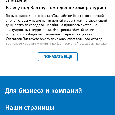
11:56 12.05.26
В лесу под Златоустом едва не замёрз турист
Гость национального парка «Таганай» не был готов к резкой
смене погоды – после почти летней жары 9 мая на следующий
день резко похолодало. Челябинца пришлось экстренно
эвакуировать с территории. «Из приюта «Белый ключ»
поступило сообщение о мужчине с переохлаждением.
Спасатели Златоустовского поисково-спасательного отряда
транспортировали мужчину до Центральной усадьбы, где уже
ждала машина скорой медицинской помощи», – сообщили в
пресс-центре ПСС по Челябинской области. К счастью, это был
ПОКАЗАТЬ ЕЩЕ
единственный инцидент за все праздничные выходные,
отметили в ПСС. Всего за время традиционного дежурства
спасателей на Таганае и Иремеле через посты прошли более 2
тысяч человек, включая 210 детей. Кроме челябинцев, это
были гости из Нижнего Тагила, Перми, Тюмени, Казани, Москвы,
Уфы и Санкт-Петербурга.
Для бизнеса и компаний
Наши страницы