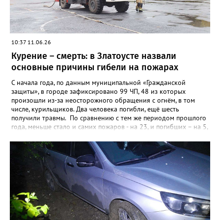
10:37 11.06.26
Курение – смерть: в Златоусте назвали
основные причины гибели на пожарах
С начала года, по данным муниципальной «Гражданской
защиты», в городе зафиксировано 99 ЧП, 48 из которых
произошли из-за неосторожного обращения с огнём, в том
числе, курильщиков. Два человека погибли, ещё шесть
получили травмы. По сравнению с тем же периодом прошлого
года, меньше стало и самих пожаров - на 23, и погибших – на 5,
а вот количество травмированных возросло – в 2025-м их
было четверо. Кроме неосторожности при обращении с огнём,
чаще всего причинами пожаров в Златоусте становятся
неисправные электропроводка и печи. Из-за них в этом году
загоралось уже 38 раз, в таких ЧП пострадали два человека.
Причинами ещё 5 пожаров стали поджоги.