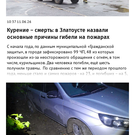
10:37 11.06.26
Курение – смерть: в Златоусте назвали
основные причины гибели на пожарах
С начала года, по данным муниципальной «Гражданской
защиты», в городе зафиксировано 99 ЧП, 48 из которых
произошли из-за неосторожного обращения с огнём, в том
числе, курильщиков. Два человека погибли, ещё шесть
получили травмы. По сравнению с тем же периодом прошлого
года, меньше стало и самих пожаров - на 23, и погибших – на 5,
а вот количество травмированных возросло – в 2025-м их
было четверо. Кроме неосторожности при обращении с огнём,
чаще всего причинами пожаров в Златоусте становятся
неисправные электропроводка и печи. Из-за них в этом году
загоралось уже 38 раз, в таких ЧП пострадали два человека.
Причинами ещё 5 пожаров стали поджоги.