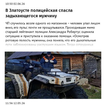
10:50 02.06.26
В Златоусте полицейская спасла
задыхающегося мужчину
ЧП случилось возле одного из магазинов – человек упал лицом
вниз, его пульс почти не прощупывался. Проходившая мимо
старший лейтенант полиции Александра Робертус оценила
ситуацию и приступила к оказанию помощи. «Осмотрев
ротовую полость мужчины, она поняла, что его дыхательные
пути заблокированы распухшим языком. Тогда сотрудница
подняла с земли дужку от разбившихся очков мужчины,
аккуратно вставила её в рот и зафиксировала язык. Воздух
снова пошел в лёгкие – человек задышал. Полицейский
удерживала его в таком положении до приезда скорой», -
рассказали в златоустовском ОМВД. Пострадавшего доставили
в больницу с ушибами. Руководство ГУ МВД и
Законодательное собрание области решают вопрос о
награждении Александры Робертус.
11:56 12.05.26