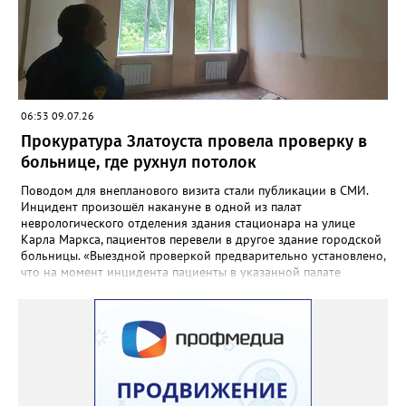
потребовалась.
06:53 09.07.26
Прокуратура Златоуста провела проверку в
больнице, где рухнул потолок
Поводом для внепланового визита стали публикации в СМИ.
Инцидент произошёл накануне в одной из палат
неврологического отделения здания стационара на улице
Карла Маркса, пациентов перевели в другое здание городской
больницы. «Выездной проверкой предварительно установлено,
что на момент инцидента пациенты в указанной палате
отсутствовали в связи с проведением в больнице ремонтных
работ. Причиной отслоения отделочного слоя потолка в палате
явилось подтопление в результате протечки кровли», -
сообщили в региональной прокуратуре. В ходе проверки
прокуратурой города будет дана оценка исполнению
требований федерального законодательства ответственными
должностными лицами. При наличии оснований будут приняты
мер прокурорского реагирования.