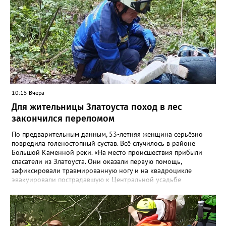
10:15 Вчера
Для жительницы Златоуста поход в лес
закончился переломом
По предварительным данным, 53-летняя женщина серьёзно
повредила голеностопный сустав. Всё случилось в районе
Большой Каменной реки. «На место происшествия прибыли
спасатели из Златоуста. Они оказали первую помощь,
зафиксировали травмированную ногу и на квадроцикле
эвакуировали пострадавшую к Центральной усадьбе
национального парка, где передали сотрудникам скорой
помощи», - сообщили в областной поисково-спасательной
службе. Сотрудники МЧС вновь напомнили: поход в лес и в
горы требует серьёзной подготовки и правильно
подобранного снаряжения. Например, не стоит надевать обувь