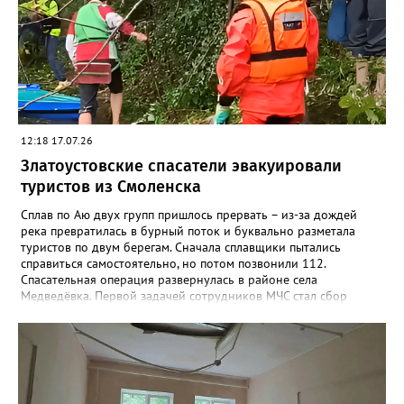
с гладкой подошвой, тем более что сейчас тропы Таганая
мокрые и грязные после недавних обильных дождей.
12:18 17.07.26
Златоустовские спасатели эвакуировали
туристов из Смоленска
Сплав по Аю двух групп пришлось прервать – из-за дождей
река превратилась в бурный поток и буквально разметала
туристов по двум берегам. Сначала сплавщики пытались
справиться самостоятельно, но потом позвонили 112.
Спасательная операция развернулась в районе села
Медведёвка. Первой задачей сотрудников МЧС стал сбор
группы из 25 человек, среди которых было 19 детей от 9 до 17
лет, в одном месте. Троих отбившихся от своих подростков
удалось найти и переправить уже глубокой ночью. Работа на
воде продолжалась более шестнадцати часов. К полудню
следующего дня все туристы были благополучно доставлены
на автовокзал Кусы. Медицинская помощь никому из них не