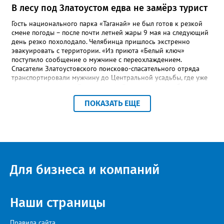
В лесу под Златоустом едва не замёрз турист
Гость национального парка «Таганай» не был готов к резкой
смене погоды – после почти летней жары 9 мая на следующий
день резко похолодало. Челябинца пришлось экстренно
эвакуировать с территории. «Из приюта «Белый ключ»
поступило сообщение о мужчине с переохлаждением.
Спасатели Златоустовского поисково-спасательного отряда
транспортировали мужчину до Центральной усадьбы, где уже
ждала машина скорой медицинской помощи», – сообщили в
пресс-центре ПСС по Челябинской области. К счастью, это был
ПОКАЗАТЬ ЕЩЕ
единственный инцидент за все праздничные выходные,
отметили в ПСС. Всего за время традиционного дежурства
спасателей на Таганае и Иремеле через посты прошли более 2
тысяч человек, включая 210 детей. Кроме челябинцев, это
были гости из Нижнего Тагила, Перми, Тюмени, Казани, Москвы,
Уфы и Санкт-Петербурга.
Для бизнеса и компаний
Наши страницы
Правила сайта