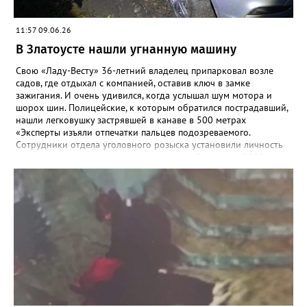
11:57 09.06.26
В Златоусте нашли угнанную машину
Свою «Ладу-Весту» 36-летний владелец припарковал возле
садов, где отдыхал с компанией, оставив ключ в замке
зажигания. И очень удивился, когда услышал шум мотора и
шорох шин. Полицейские, к которым обратился пострадавший,
нашли легковушку застрявшей в канаве в 500 метрах
«Эксперты изъяли отпечатки пальцев подозреваемого.
Сотрудники отдела уголовного розыска установили личность
предположительного угонщика — житель Златоуста, 2009 года
рождения. Ранее он состоял на учёте в инспекции по делам
несовершеннолетних за акты вандализма. По горячим следам
подозреваемый был задержан», - рассказали в златоустовском
ОМВД. Молодой человек стал фигурантом уголовного дела по
статье об угоне, а правоохранители призвали автомобилистов
не оставлять машины надолго без внимания, тем более – с
открытыми дверьми и ключами в замке.