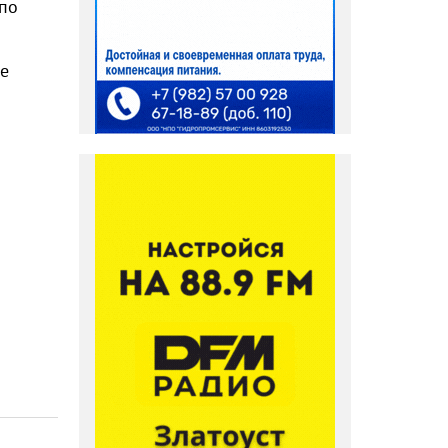
 по
не