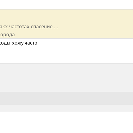
акх частотах спасение....
города
оходы хожу часто.