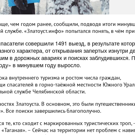
чаще, чем годом ранее, сообщили, подводя итоги минув
й службе. «Златоуст.инфо» попытался понять, в чём при
спасатели совершили 1491 выезд, в результате котор
азного характера, от открывания запертых изнутри д
шим в дорожных авариях и поисках заблудившихся. 
оду» в минувшем году выросло.
ока внутреннего туризма и ростом числа граждан,
 спасателей в горно-таёжной местности Южного Урал
льной службе Челябинской области.
ностях Златоуста. В основном, это были путешественник
». Все поиски завершились благополучно.
 те, кто сходит с маркированных туристических троп, -
 «Таганая». – Сейчас на территории нет проблем с нави