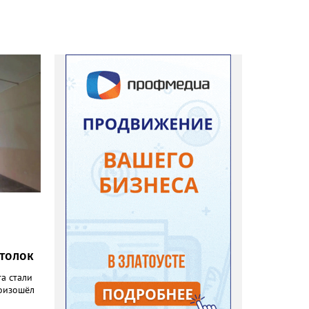
отолок
а стали
оизошёл