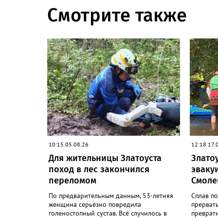
Смотрите также
10:15 05.08.26
12:18 17.
Для жительницы Златоуста
Злато
поход в лес закончился
эваку
переломом
Смоле
По предварительным данным, 53-летняя
Сплав по
женщина серьёзно повредила
прервать
голеностопный сустав. Всё случилось в
преврати