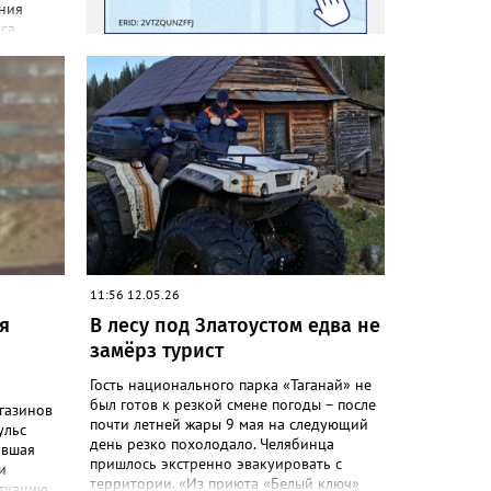
ния
са,
ание
овлено,
ты в
 связи с
тных
лочного
чки
ьной
 оценка
льного
11:56 12.05.26
и
я
В лесу под Златоустом едва не
ичии
замёрз турист
Гость национального парка «Таганай» не
был готов к резкой смене погоды – после
агазинов
почти летней жары 9 мая на следующий
ульс
день резко похолодало. Челябинца
ившая
пришлось экстренно эвакуировать с
и
территории. «Из приюта «Белый ключ»
итуацию