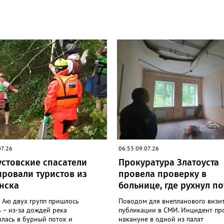
07.26
06:53 09.07.26
устовские спасатели
Прокуратура Златоуста
ировали туристов из
провела проверку в
нска
больнице, где рухнул п
 Аю двух групп пришлось
Поводом для внепланового визит
 – из-за дождей река
публикации в СМИ. Инцидент пр
лась в бурный поток и
накануне в одной из палат