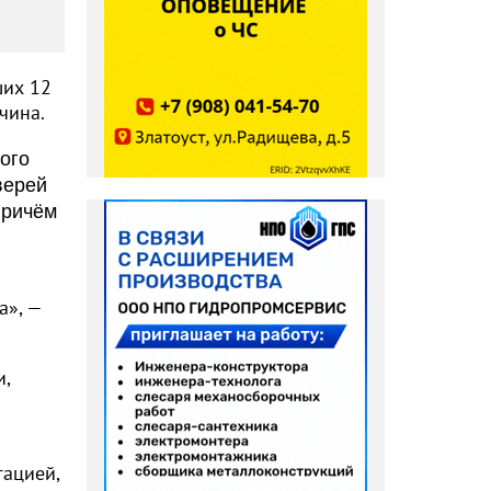
ших 12
чина.
ого
верей
Причём
а», —
и,
гацией,