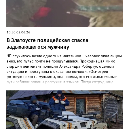
открытыми дверьми и ключами в замке.
10:50 02.06.26
В Златоусте полицейская спасла
задыхающегося мужчину
ЧП случилось возле одного из магазинов – человек упал лицом
вниз, его пульс почти не прощупывался. Проходившая мимо
старший лейтенант полиции Александра Робертус оценила
ситуацию и приступила к оказанию помощи. «Осмотрев
ротовую полость мужчины, она поняла, что его дыхательные
пути заблокированы распухшим языком. Тогда сотрудница
подняла с земли дужку от разбившихся очков мужчины,
аккуратно вставила её в рот и зафиксировала язык. Воздух
снова пошел в лёгкие – человек задышал. Полицейский
удерживала его в таком положении до приезда скорой», -
рассказали в златоустовском ОМВД. Пострадавшего доставили
в больницу с ушибами. Руководство ГУ МВД и
Законодательное собрание области решают вопрос о
награждении Александры Робертус.