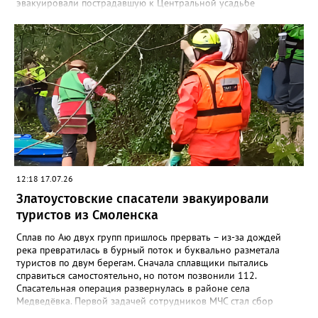
эвакуировали пострадавшую к Центральной усадьбе
национального парка, где передали сотрудникам скорой
помощи», - сообщили в областной поисково-спасательной
службе. Сотрудники МЧС вновь напомнили: поход в лес и в
горы требует серьёзной подготовки и правильно
подобранного снаряжения. Например, не стоит надевать обувь
с гладкой подошвой, тем более что сейчас тропы Таганая
мокрые и грязные после недавних обильных дождей.
12:18 17.07.26
Златоустовские спасатели эвакуировали
туристов из Смоленска
Сплав по Аю двух групп пришлось прервать – из-за дождей
река превратилась в бурный поток и буквально разметала
туристов по двум берегам. Сначала сплавщики пытались
справиться самостоятельно, но потом позвонили 112.
Спасательная операция развернулась в районе села
Медведёвка. Первой задачей сотрудников МЧС стал сбор
группы из 25 человек, среди которых было 19 детей от 9 до 17