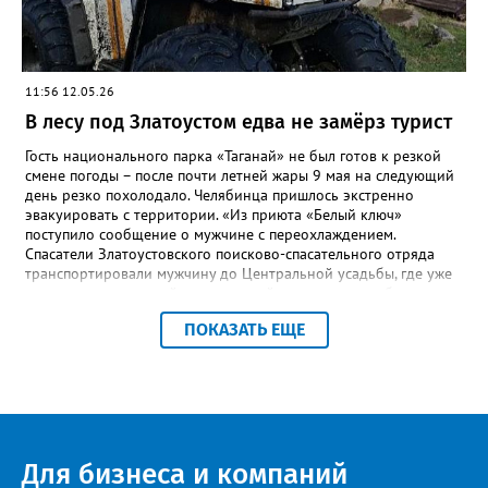
11:56 12.05.26
В лесу под Златоустом едва не замёрз турист
Гость национального парка «Таганай» не был готов к резкой
смене погоды – после почти летней жары 9 мая на следующий
день резко похолодало. Челябинца пришлось экстренно
эвакуировать с территории. «Из приюта «Белый ключ»
поступило сообщение о мужчине с переохлаждением.
Спасатели Златоустовского поисково-спасательного отряда
транспортировали мужчину до Центральной усадьбы, где уже
ждала машина скорой медицинской помощи», – сообщили в
пресс-центре ПСС по Челябинской области. К счастью, это был
ПОКАЗАТЬ ЕЩЕ
единственный инцидент за все праздничные выходные,
отметили в ПСС. Всего за время традиционного дежурства
спасателей на Таганае и Иремеле через посты прошли более 2
тысяч человек, включая 210 детей. Кроме челябинцев, это
были гости из Нижнего Тагила, Перми, Тюмени, Казани, Москвы,
Уфы и Санкт-Петербурга.
Для бизнеса и компаний