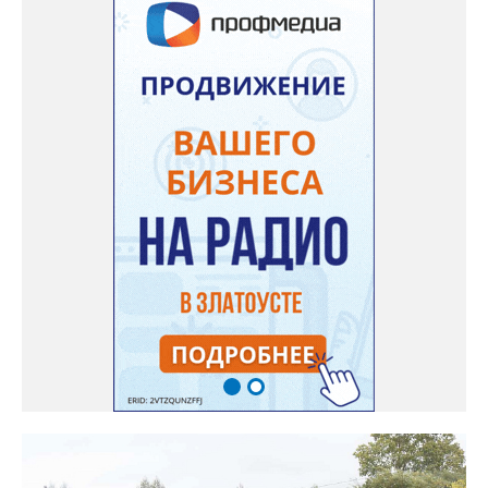
явилось подтопление в результате протечки кровли», -
сообщили в региональной прокуратуре. В ходе проверки
прокуратурой города будет дана оценка исполнению
требований федерального законодательства ответственными
должностными лицами. При наличии оснований будут приняты
мер прокурорского реагирования.