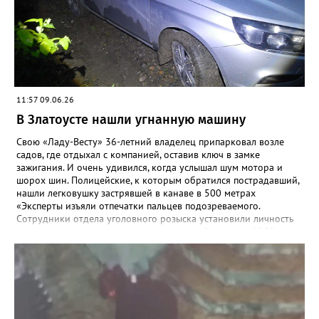
11:57 09.06.26
В Златоусте нашли угнанную машину
Свою «Ладу-Весту» 36-летний владелец припарковал возле
садов, где отдыхал с компанией, оставив ключ в замке
зажигания. И очень удивился, когда услышал шум мотора и
шорох шин. Полицейские, к которым обратился пострадавший,
нашли легковушку застрявшей в канаве в 500 метрах
«Эксперты изъяли отпечатки пальцев подозреваемого.
Сотрудники отдела уголовного розыска установили личность
предположительного угонщика — житель Златоуста, 2009 года
рождения. Ранее он состоял на учёте в инспекции по делам
несовершеннолетних за акты вандализма. По горячим следам
подозреваемый был задержан», - рассказали в златоустовском
ОМВД. Молодой человек стал фигурантом уголовного дела по
статье об угоне, а правоохранители призвали автомобилистов
не оставлять машины надолго без внимания, тем более – с