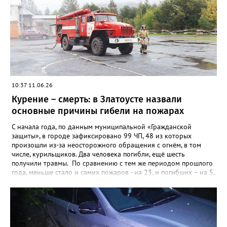
10:37 11.06.26
Курение – смерть: в Златоусте назвали
основные причины гибели на пожарах
С начала года, по данным муниципальной «Гражданской
защиты», в городе зафиксировано 99 ЧП, 48 из которых
произошли из-за неосторожного обращения с огнём, в том
числе, курильщиков. Два человека погибли, ещё шесть
получили травмы. По сравнению с тем же периодом прошлого
года, меньше стало и самих пожаров - на 23, и погибших – на 5,
а вот количество травмированных возросло – в 2025-м их
было четверо. Кроме неосторожности при обращении с огнём,
чаще всего причинами пожаров в Златоусте становятся
неисправные электропроводка и печи. Из-за них в этом году
загоралось уже 38 раз, в таких ЧП пострадали два человека.
Причинами ещё 5 пожаров стали поджоги.