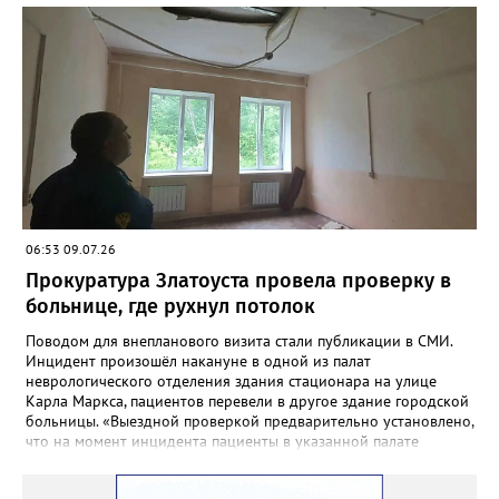
лет, в одном месте. Троих отбившихся от своих подростков
удалось найти и переправить уже глубокой ночью. Работа на
воде продолжалась более шестнадцати часов. К полудню
следующего дня все туристы были благополучно доставлены
на автовокзал Кусы. Медицинская помощь никому из них не
потребовалась.
06:53 09.07.26
Прокуратура Златоуста провела проверку в
больнице, где рухнул потолок
Поводом для внепланового визита стали публикации в СМИ.
Инцидент произошёл накануне в одной из палат
неврологического отделения здания стационара на улице
Карла Маркса, пациентов перевели в другое здание городской
больницы. «Выездной проверкой предварительно установлено,
что на момент инцидента пациенты в указанной палате
отсутствовали в связи с проведением в больнице ремонтных
работ. Причиной отслоения отделочного слоя потолка в палате