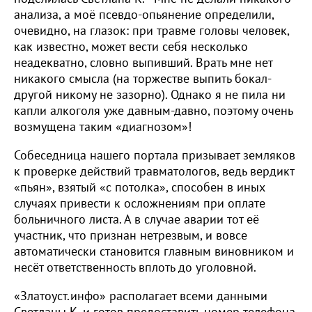
анализа, а моё псевдо­-опьянение определили,
очевидно, на глазок: при травме головы человек,
как известно, может вести себя несколько
неадекватно, словно выпивший. Врать мне нет
никакого смысла (на торжестве выпить бокал-
другой никому не зазорно). Однако я не пила ни
капли алкоголя уже давным-давно, поэтому очень
возмущена таким «диагнозом»!
Собеседница нашего портала призывает земляков
к проверке действий травматологов, ведь вердикт
«пьян», взятый «с потолка», способен в иных
случаях привести к осложнениям при оплате
больничного листа. А в случае аварии тот её
участник, что признан нетрезвым, и вовсе
автоматически становится главным виновником и
несёт ответственность вплоть до уголовной.
«Златоуст.инфо» располагает всеми данными
Светланы К. и готов предоставить номер телефона