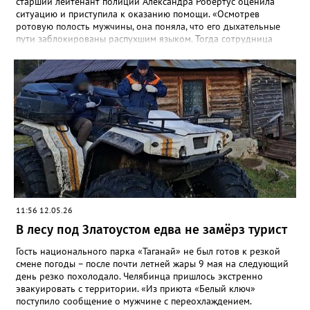
старший лейтенант полиции Александра Робертус оценила
ситуацию и приступила к оказанию помощи. «Осмотрев
ротовую полость мужчины, она поняла, что его дыхательные
пути заблокированы распухшим языком. Тогда сотрудница
подняла с земли дужку от разбившихся очков мужчины,
аккуратно вставила её в рот и зафиксировала язык. Воздух
снова пошел в лёгкие – человек задышал. Полицейский
удерживала его в таком положении до приезда скорой», -
рассказали в златоустовском ОМВД. Пострадавшего доставили
в больницу с ушибами. Руководство ГУ МВД и
Законодательное собрание области решают вопрос о
награждении Александры Робертус.
11:56 12.05.26
В лесу под Златоустом едва не замёрз турист
Гость национального парка «Таганай» не был готов к резкой
смене погоды – после почти летней жары 9 мая на следующий
день резко похолодало. Челябинца пришлось экстренно
эвакуировать с территории. «Из приюта «Белый ключ»
поступило сообщение о мужчине с переохлаждением.