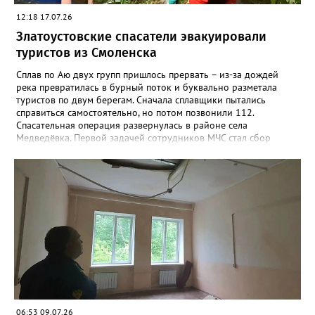
12:18 17.07.26
Златоустовские спасатели эвакуировали
туристов из Смоленска
Сплав по Аю двух групп пришлось прервать – из-за дождей
река превратилась в бурный поток и буквально разметала
туристов по двум берегам. Сначала сплавщики пытались
справиться самостоятельно, но потом позвонили 112.
Спасательная операция развернулась в районе села
Медведёвка. Первой задачей сотрудников МЧС стал сбор
группы из 25 человек, среди которых было 19 детей от 9 до 17
лет, в одном месте. Троих отбившихся от своих подростков
удалось найти и переправить уже глубокой ночью. Работа на
воде продолжалась более шестнадцати часов. К полудню
следующего дня все туристы были благополучно доставлены
на автовокзал Кусы. Медицинская помощь никому из них не
потребовалась.
06:53 09.07.26