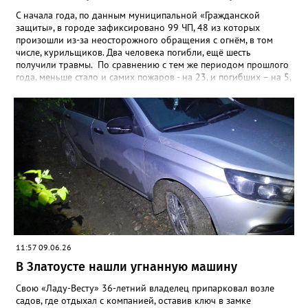
С начала года, по данным муниципальной «Гражданской
защиты», в городе зафиксировано 99 ЧП, 48 из которых
произошли из-за неосторожного обращения с огнём, в том
числе, курильщиков. Два человека погибли, ещё шесть
получили травмы. По сравнению с тем же периодом прошлого
года, меньше стало и самих пожаров - на 23, и погибших – на 5,
а вот количество травмированных возросло – в 2025-м их
было четверо. Кроме неосторожности при обращении с огнём,
чаще всего причинами пожаров в Златоусте становятся
неисправные электропроводка и печи. Из-за них в этом году
загоралось уже 38 раз, в таких ЧП пострадали два человека.
Причинами ещё 5 пожаров стали поджоги.
11:57 09.06.26
В Златоусте нашли угнанную машину
Свою «Ладу-Весту» 36-летний владелец припарковал возле
садов, где отдыхал с компанией, оставив ключ в замке