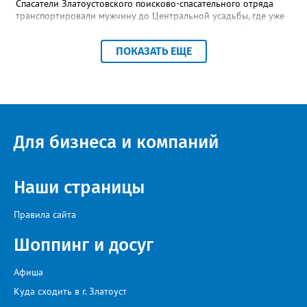
Спасатели Златоустовского поисково-спасательного отряда
транспортировали мужчину до Центральной усадьбы, где уже
ждала машина скорой медицинской помощи», – сообщили в
пресс-центре ПСС по Челябинской области. К счастью, это был
ПОКАЗАТЬ ЕЩЕ
единственный инцидент за все праздничные выходные,
отметили в ПСС. Всего за время традиционного дежурства
спасателей на Таганае и Иремеле через посты прошли более 2
тысяч человек, включая 210 детей. Кроме челябинцев, это
были гости из Нижнего Тагила, Перми, Тюмени, Казани, Москвы,
Уфы и Санкт-Петербурга.
Для бизнеса и компаний
Наши страницы
Правила сайта
Шоппинг и досуг
Афиша
Куда сходить в г. Златоуст