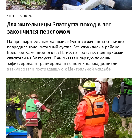
10:15 05.08.26
Для жительницы Златоуста поход в лес
закончился переломом
По предварительным данным, 53-летняя женщина серьёзно
повредила голеностопный сустав. Всё случилось в районе
Большой Каменной реки. «На место происшествия прибыли
спасатели из Златоуста. Они оказали первую помощь,
зафиксировали травмированную ногу и на квадроцикле
эвакуировали пострадавшую к Центральной усадьбе
национального парка, где передали сотрудникам скорой
помощи», - сообщили в областной поисково-спасательной
службе. Сотрудники МЧС вновь напомнили: поход в лес и в
горы требует серьёзной подготовки и правильно
подобранного снаряжения. Например, не стоит надевать обувь
с гладкой подошвой, тем более что сейчас тропы Таганая
мокрые и грязные после недавних обильных дождей.