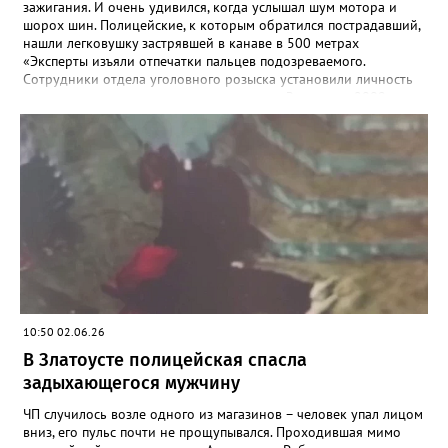
зажигания. И очень удивился, когда услышал шум мотора и
шорох шин. Полицейские, к которым обратился пострадавший,
нашли легковушку застрявшей в канаве в 500 метрах
«Эксперты изъяли отпечатки пальцев подозреваемого.
Сотрудники отдела уголовного розыска установили личность
предположительного угонщика — житель Златоуста, 2009 года
рождения. Ранее он состоял на учёте в инспекции по делам
несовершеннолетних за акты вандализма. По горячим следам
подозреваемый был задержан», - рассказали в златоустовском
ОМВД. Молодой человек стал фигурантом уголовного дела по
статье об угоне, а правоохранители призвали автомобилистов
не оставлять машины надолго без внимания, тем более – с
открытыми дверьми и ключами в замке.
10:50 02.06.26
В Златоусте полицейская спасла
задыхающегося мужчину
ЧП случилось возле одного из магазинов – человек упал лицом
вниз, его пульс почти не прощупывался. Проходившая мимо