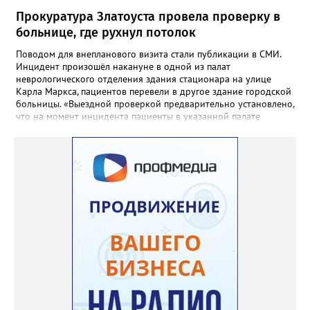
Прокуратура Златоуста провела проверку в
больнице, где рухнул потолок
Поводом для внепланового визита стали публикации в СМИ.
Инцидент произошёл накануне в одной из палат
неврологического отделения здания стационара на улице
Карла Маркса, пациентов перевели в другое здание городской
больницы. «Выездной проверкой предварительно установлено,
что на момент инцидента пациенты в указанной палате
отсутствовали в связи с проведением в больнице ремонтных
работ. Причиной отслоения отделочного слоя потолка в палате
явилось подтопление в результате протечки кровли», -
сообщили в региональной прокуратуре. В ходе проверки
прокуратурой города будет дана оценка исполнению
требований федерального законодательства ответственными
должностными лицами. При наличии оснований будут приняты
мер прокурорского реагирования.