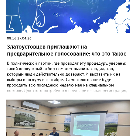
говорится в обращении Олега Колесникова. Сейчас фаворитом
предвыборной гонки называют кандидата от регионального
отделения «Единой России» Антона Ковалёва.
08:16 27.04.26
Златоустовцев приглашают на
предварительное голосование: что это такое
В политической партии, где проводят эту процедуру, уверены:
такой конкурсный отбор поможет выявить кандидатов,
которым люди действительно доверяют. И выставить их на
выборы в Госдуму в сентябре. Само голосование будет
проходить всю последнюю неделю мая на специальном
портале. Для этого потребуется предварительная регистрация,
она идёт по 29 мая включительно, а также подтверждённый
аккаунт на Госуслугах. Здесь же, на портале, можно увидеть и
кандидатов – их регистрация завершится 30 апреля. Кстати,
заявиться может любой желающий, вне зависимости от
партийной принадлежности. Предварительные выборы
(праймериз) возникли в США на рубеже XIX–XX веков как
демократический инструмент для отбора кандидатов на
выборные должности. Изначально процедура была создана,