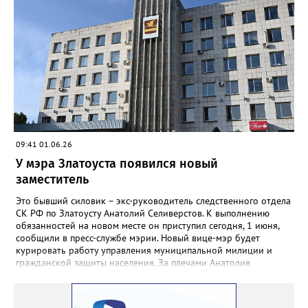
сегодняшнего дня начинаются избирательные действия по
подготовке и проведению этих выборов», – сообщила
председатель ЦИК Элла Памфилова. Ранее она предупредила,
что Центризбирком может принять решение о проведении
трёхдневного голосования. И призвала жителей страны «не
роптать», если в эти дни будет органичен мобильный
интернет.
09:41 01.06.26
У мэра Златоуста появился новый
заместитель
Это бывший силовик – экс-руководитель следственного отдела
СК РФ по Златоусту Анатолий Селиверстов. К выполнению
обязанностей на новом месте он приступил сегодня, 1 июня,
сообщили в пресс-службе мэрии. Новый вице-мэр будет
курировать работу управления муниципальной милиции и
гражданской защиты населения. За плечами Анатолия
Селиверстова 19 лет службы в СК, за это время он руководил
отделами в Усть-Катаве, Миассе, Златоусте.