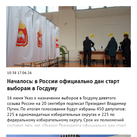
будут стартовать 82 самовыдвиженца. До 5 августа все
участники думских выборов должны представить в избиркомы
документы на регистрацию в качестве кандидатов в депутаты
Госдумы. Голосование будет трёхдневным – оно продлится с 18
по 20 сентября. Дистанционное электронное голосование на
выборах в Госдуму будет доступно жителям трёх регионов
Уральского федерального округа. Это Курганская,
Свердловская и Челябинская области.
10:38 17.06.26
Началось: в России официально дан старт
выборам в Госдуму
16 июня Указ о назначении выборов в Госдуму девятого
созыва России на 20 сентября подписал Президент Владимир
Путин. По итогам голосования будут избраны 450 депутатов:
225 в одномандатных избирательных округах и 225 по
федеральному избирательному округу. Срок их полномочий
составит пять лет. «Указом Президента официально дан старт
избирательной кампании по выборам депутатов
Государственной Думы девятого созыва. Таким образом, с