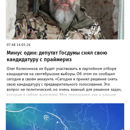
07:48 14.05.26
Минус один: депутат Госдумы снял свою
кандидатуру с праймериз
Олег Колесников не будет участвовать в партийном отборе
кандидатов на сентябрьские выборы. Об этом он сообщил
сегодня в своём аккаунте. «Сегодня я принял решение снять
свою кандидатуру с предварительного голосования. Это
вопрос не политический, но очень важный для решения задач,
которые я сейчас выполняю. Мои помощники, как и раньше
будут работать в округе, держать со мной постоянную связь.
Я же буду там, где я сейчас нужен больше. Уверен, что после
выполнения определенных задач и достижения результатов мы
продолжим работу в округе. Спасибо всем, кто меня
поддерживал и поддерживает. Это очень важно для меня и
серьезно поднимает боевой дух. Победа будет за нами!», -