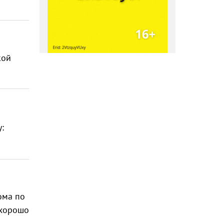
кой
ома по
 хорошо