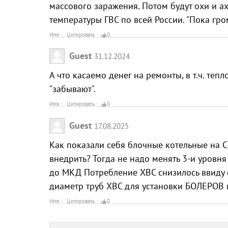
массового заражения. Потом будут охи и ах
температуры ГВС по всей России. "Пока гро
Имя
Цитировать
0
Guest
31.12.2024
А что касаемо денег на ремонты, в т.ч. теп
"забывают".
Имя
Цитировать
0
Guest
17.08.2025
Как показали себя блочные котельные на 
внедрить? Тогда не надо менять 3-и уровня
до МКД Потребление ХВС снизилось ввиду с
диаметр труб ХВС для установки БОЛЕРОВ в
Имя
Цитировать
0