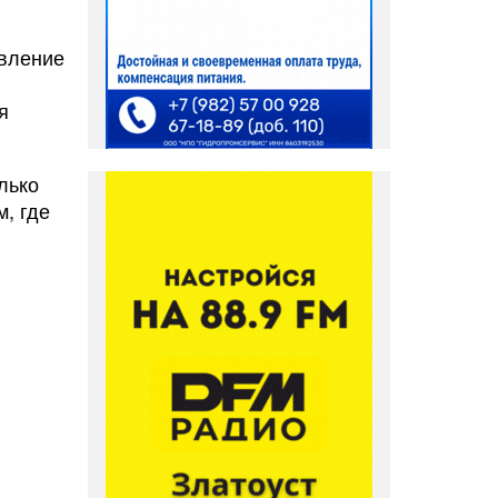
овление
я
лько
м, где