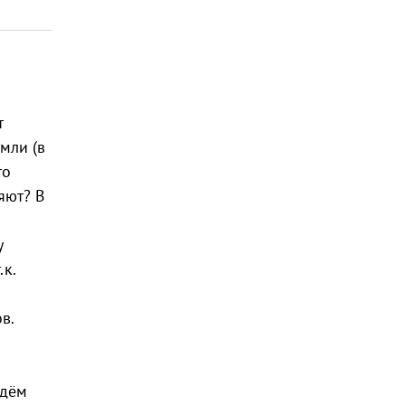
т
мли (в
то
яют? В
у
.к.
в.
ждём