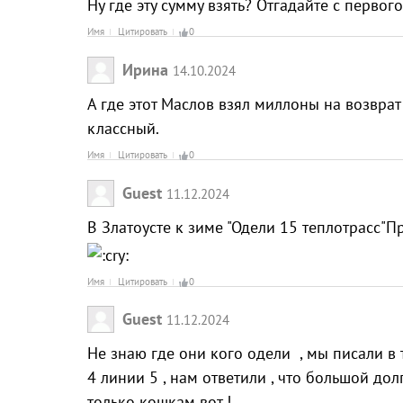
Ну где эту сумму взять? Отгадайте с первого
Имя
Цитировать
0
Ирина
14.10.2024
А где этот Маслов взял миллоны на возврат
классный.
Имя
Цитировать
0
Guest
11.12.2024
В Златоусте к зиме "Одели 15 теплотрасс"П
Имя
Цитировать
0
Guest
11.12.2024
Не знаю где они кого одели , мы писали в
4 линии 5 , нам ответили , что большой до
только кошкам вот !