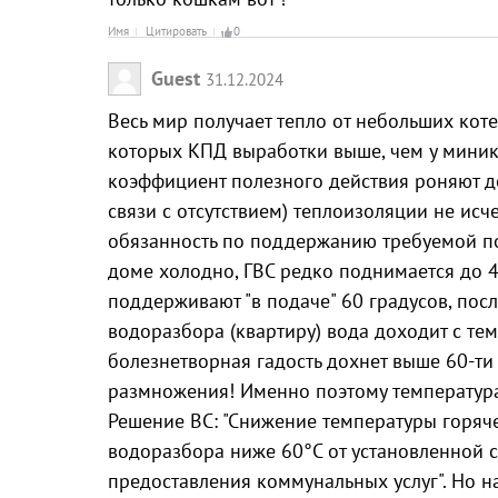
Имя
Цитировать
0
Guest
31.12.2024
Весь мир получает тепло от небольших коте
которых КПД выработки выше, чем у миникот
коэффициент полезного действия роняют до
связи с отсутствием) теплоизоляции не исче
обязанность по поддержанию требуемой по
доме холодно, ГВС редко поднимается до 4
поддерживают "в подаче" 60 градусов, после
водоразбора (квартиру) вода доходит с темп
болезнетворная гадость дохнет выше 60-ти 
размножения! Именно поэтому температура 
Решение ВС: "Снижение температуры горяч
водоразбора ниже 60°C от установленной
предоставления коммунальных услуг". Но н