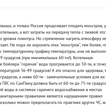
льных, и только Россия продолжает плодить монстров, у
ельных, а вот затраты на передачу тепла с лихвой это
 уровня плинтуса. Но стремление нагреть атмосферу зе
зает. Не пора ли хоронить этих "монстров", тем более, ч
 температурному графику температуры, они не выполн
9 градусов (при минимальных 60-ти!). Котельные
 бойлера "горячая" вода прогревается до 50-ти, в точк
ературой 36-49 градусов! А это опасно для здоровья, т
градусов, а ниже 60-ти - замечательные условия для их
ГВС по СанПину должна быть от 60-ти до 75-ти градусо
ей воды в системах горячего водоснабжения в местах
 санитарными правилами является нарушением правил
асколько можно предполагать по практике других ЧС, 