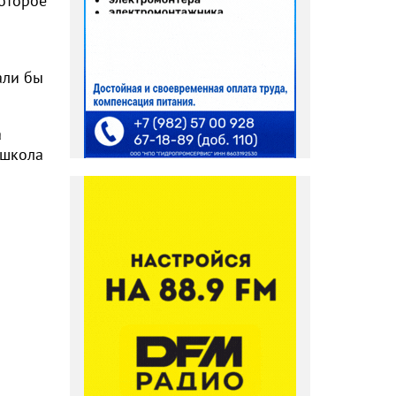
которое
али бы
а
 школа