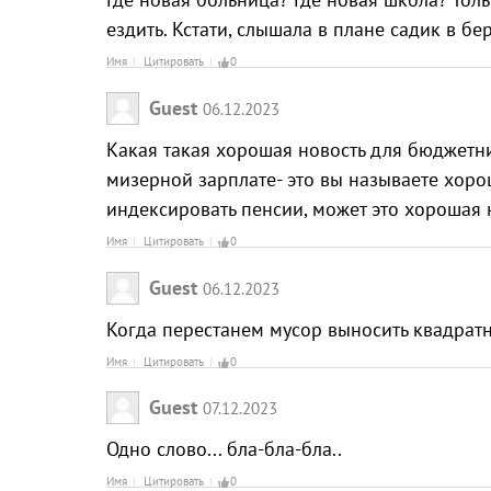
ездить. Кстати, слышала в плане садик в бе
Имя
Цитировать
0
Guest
06.12.2023
Какая такая хорошая новость для бюджетни
мизерной зарплате- это вы называете хор
индексировать пенсии, может это хорошая 
Имя
Цитировать
0
Guest
06.12.2023
Когда перестанем мусор выносить квадрат
Имя
Цитировать
0
Guest
07.12.2023
Одно слово... бла-бла-бла..
Имя
Цитировать
0