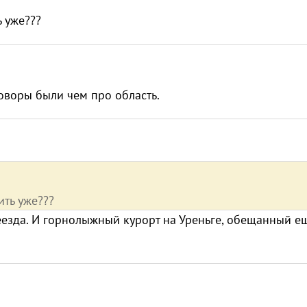
ть уже???
оворы были чем про область.
оить уже???
реезда. И горнолыжный курорт на Уреньге, обещанный е