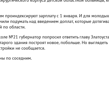
 хирургического корпуса детской областной больницы, 
им проиндексируют зарплату с 1 января. И для молодых
чили подумать над введением доплат, которые дотягив
 по области.
оле №21 губернатор попросил ответить главу Златоуст
старого здания построят новое, побольше. Но выглядеть
 стройки не сообщается.
ны по соседним.