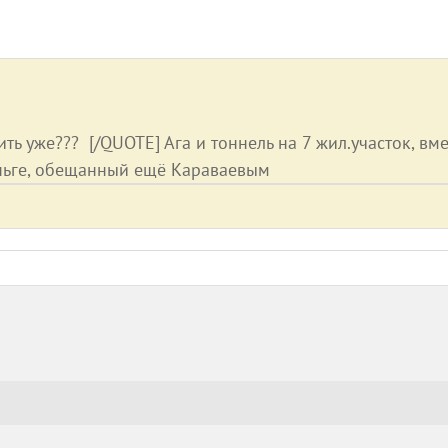
ить уже??? [/QUOTE] Ага и тоннель на 7 жил.участок, вм
еньге, обещанный ещё Караваевым