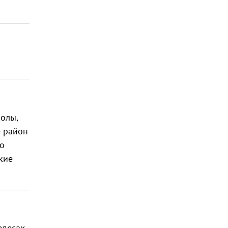
колы,
е район
но
кие
едесах