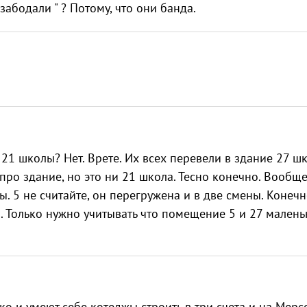
забодали " ? Потому, что они банда.
1 школы? Нет. Врете. Их всех перевели в здание 27 ш
ь про здание, но это ни 21 школа. Тесно конечно. Вообщ
ы. 5 не считайте, он перегружена и в две смены. Конеч
ы. Только нужно учитывать что помещение 5 и 27 малень
ко и умеют себе котеджы строить в три счета и на Мерс