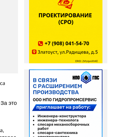
са
За это
а,