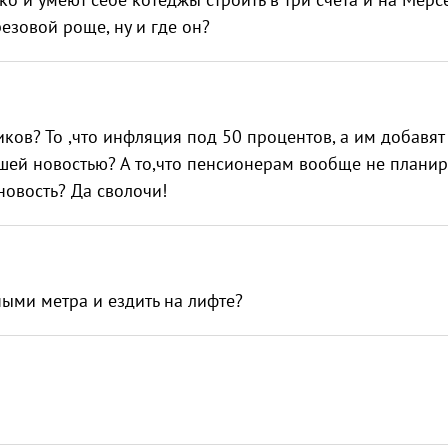
резовой роще, ну и где он?
ков? То ,что инфляция под 50 процентов, а им добавят
ошей новостью? А то,что пенсионерам вообще не плани
новость? Да сволочи!
ными метра и ездить на лифте?