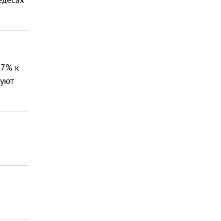
 7% к
руют