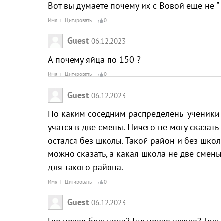
Вот вы думаете почему их с Вовой ещё не " 
Имя
Цитировать
0
Guest
06.12.2023
А почему яйца по 150 ?
Имя
Цитировать
0
Guest
06.12.2023
По каким соседним распределены ученики 2
учатся в две смены. Ничего не могу сказат
остался без школы. Такой район и без школ
можно сказать, а какая школа не две смен
для такого района.
Имя
Цитировать
0
Guest
06.12.2023
Где новая больница? Где новая школа? Толь