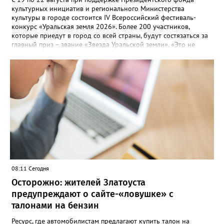
культурных инициатив и регионального Министерства
культуры в городе состоится IV Всероссийский фестиваль-
конкурс «Уральская земля 2026». Более 200 участников,
которые приедут в город со всей страны, будут состязаться за
главный приз – звание «Звезда Уральской земли». «Это не
просто конкурс, а четыре дня живого творчества:
прослушивания участников, мастер-классы от ведущих
наставников, выступления победителей прошлых лет и
приглашённых артистов», - сообщает оргкомитет. Вход на все
фестивальные мероприятия будет свободным. В 2025 году в
фестивале участвовали 26 финалистов из городов
Челябинской, Свердловской, Курганской, Оренбургской
областей, Ханты-Мансийского автономного округа и
Республики Башкортостан. Приглашённой звездой стал
идейный вдохновитель, организатор фестиваля, эстрадный
певец, победитель главного патриотического конкурса страны
«Солдатский конверт», лауреат премии в области культуры и
искусства «Золотая лира», участник телевизионных проектов
08:11 Сегодня
на Первом канале, обладатель звания «Голос страны» Алексей
Ковин.
Осторожно: жителей Златоуста
предупреждают о сайте-«ловушке» с
талонами на бензин
Ресурс, где автомобилистам предлагают купить талон на