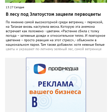
садовод советует сразу убрать семена в холодильник на два
13:27 Сегодня
месяца, а место посадки - мульчировать мелкой корой. Семена
самосевом в ней отлично прорастают. Если иногда срезать
В лесу под Златоустом зацвели первоцветы
сухие цветы и стряхивать семена вокруг куртины, лаванда
весной прорастет сама. Ещё один секрет – этот символ
По мнению самой высокогорной среди ветрениц – пермской,
Прованса не любит «вкусную» почву. Добавляйте в посадочную
на Таганае вновь наступила весна. Которую эта анемона
яму гравий и песок – требуется хороший дренаж. В первый год
встречает как положено - цветами. «Растение сбила с толку
Екатерина рекомендует цветы убирать, чтобы силы куста
погода – затяжные дожди и относительное тепло. И повторное
пошли на наращивание корневой системы. А со второго года
цветение – просто реакция на этот стресс», - объяснили в
пусть лаванда цветёт во всю силу! Фото: Екатерина Бойко,
национальном парке. Там также добавили: хотя нежные белые
специально для «Златоуст.инфо». Обсуждение новости здесь
цветы и украшают по-летнему зелёный лес, самой ветренице
ВКОНТАКТЕ https://vk.com/newszlatoust74
такой «рецидив» пользы не приносит, а наоборот, забирает
силы перед долгой зимовкой.