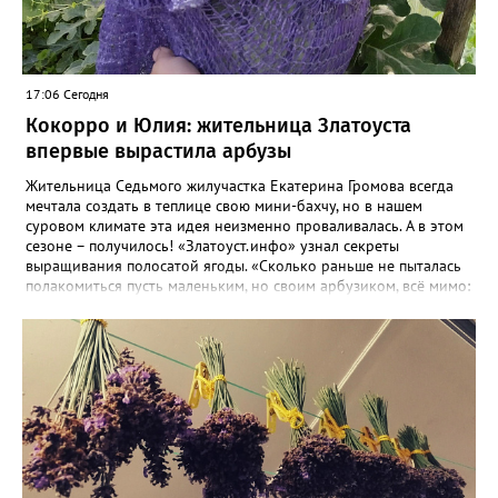
17:06 Сегодня
Кокорро и Юлия: жительница Златоуста
впервые вырастила арбузы
Жительница Седьмого жилучастка Екатерина Громова всегда
мечтала создать в теплице свою мини-бахчу, но в нашем
суровом климате эта идея неизменно проваливалась. А в этом
сезоне – получилось! «Златоуст.инфо» узнал секреты
выращивания полосатой ягоды. «Сколько раньше не пыталась
полакомиться пусть маленьким, но своим арбузиком, всё мимо:
вырастали до размера бобов и отваливались, - поделилась со
«Златоуст.инфо» садовод. – В этом году посадила сорт так
называемых северных арбузов – «Юлия», а также «Коккоро»
(он жёлтый и, говорят, очень сладкий). Вот уже первый на пару
кило вызрел. Чтобы не оборвал плеть, подвешиваю своих
полосатиков в сетках из-под овощей или авоськах,
подкармливаю. Не терпится попробовать!». Опытные
бахчеводы из южных регионов в соцсетях посоветовали нашей
землячке: арбуз будет созревшим не раньше, чем с его кожуры
пропадет матовость (станет глянцевым). По срокам опыления