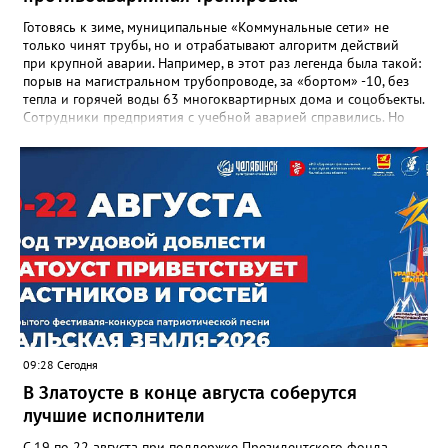
в некрологе.
Готовясь к зиме, муниципальные «Коммунальные сети» не
только чинят трубы, но и отрабатывают алгоритм действий
при крупной аварии. Например, в этот раз легенда была такой:
порыв на магистральном трубопроводе, за «бортом» -10, без
тепла и горячей воды 63 многоквартирных дома и соцобъекты.
Сотрудники предприятия с учебной аварией справились. Но
участвовавшие в тренировке представители Госжилинспекции
отметили и недочёты. «Например, управляющие компании
несвоевременно приняли меры для предотвращения
“перемерзания” общей домовой тепловой сети
многоквартирного дома, отсутствовало взаимодействие с
ресурсоснабжающей организацией, ЕДДС и иными службами»,
— сообщила начальник Главного управления ГЖИ Ирина
Настенко. В следующий раз, рекомендовали в
Госжилинспекции, службы должны действовать слаженно. И
оперативно делиться информацией со всеми
заинтересованными – от поставщика тепла до конечных
потребителей.
09:28 Сегодня
В Златоусте в конце августа соберутся
лучшие исполнители
С 19 по 22 августа при поддержке Президентского фонда