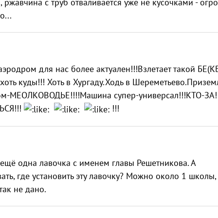
о, ржавчина с труб отваливается уже не кусочками - ог
...
родром для нас более актуален!!!Взлетает такой БЕ(К
хоть куды!!! Хоть в Хургаду.Ходь в Шереметьево.Призем
ом-МЕОЛКОВОДЬЕ!!!!Машина супер-универсал!!!КТО-ЗА!!
ЬСЯ!!!
!!!
 ещё одна лавочка с именем главы Решетникова. А
ать, где установить эту лавочку? Можно около 1 школы,
так не дано.