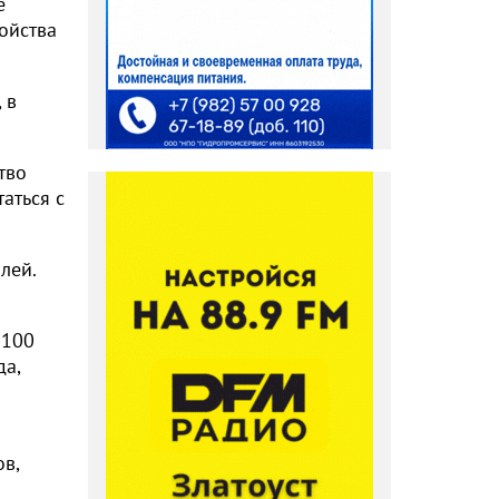
е
ойства
 в
тво
аться с
лей.
«100
да,
в,