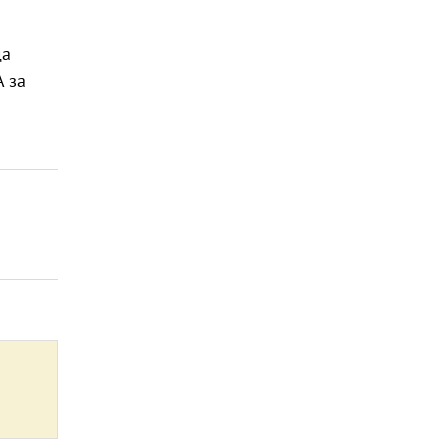
да
А за