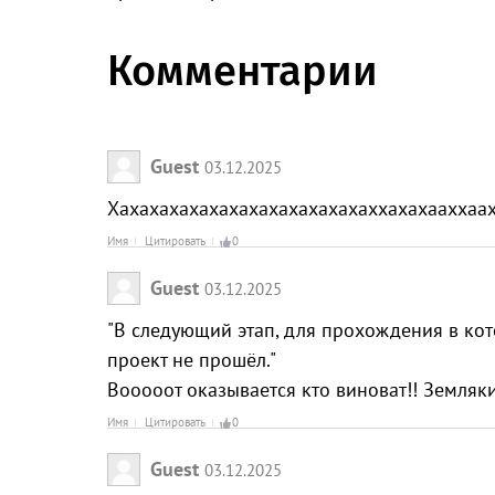
Комментарии
Guest
03.12.2025
Хахахахахахахахахахахахахаххахахааххаах
Имя
Цитировать
0
Guest
03.12.2025
"В следующий этап, для прохождения в ко
проект не прошёл."
Вооооот оказывается кто виноват!! Земляк
Имя
Цитировать
0
Guest
03.12.2025