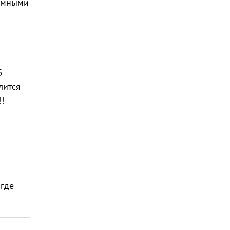
ромными
Б-
лится
!
 где