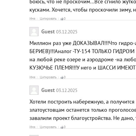
Боюсь, что не проскочим...Всё сгнило жутк
кусками. Хочется, чтобы проскочили зиму, но
Имя
Цитировать
0
Guest
03.12.2025
Миллион раз уже ДОКАЗЫВАЛ!!!Что гидро-аэ
БЕРИЕВ)!!!Аналог -ТУ-154 ТОЛЬКО ГИДРО!И 
на любой реке озере и аэродроме -на люб
КУЗЮЧЬЕ ПЛЕМЯ!!!У него и ШАССИ ИМЕЮТ
Имя
Цитировать
0
Guest
03.12.2025
Хотели построить набережную, а получится
златоустовцам останется только проголосов
завалили проект благоустройства. Не дано, 
Имя
Цитировать
0