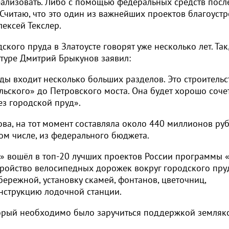
еализовать. Либо с помощью федеральных средств посл
 Считаю, что это один из важнейших проектов благоустр
лексей Текслер.
кого пруда в Златоусте говорят уже несколько лет. Так,
туре Дмитрий Брыкунов заявил:
ы входит несколько больших разделов. Это строительс
ьского» до Петровского моста. Она будет хорошо сочет
з городской пруд».
а, на тот момент составляла около 440 миллионов руб
том числе, из федерального бюджета.
» вошёл в топ-20 лучших проектов России программы 
тройство велосипедных дорожек вокруг городского пру
бережной, установку скамей, фонтанов, цветочниц,
онструкцию лодочной станции.
орый необходимо было заручиться поддержкой земляко