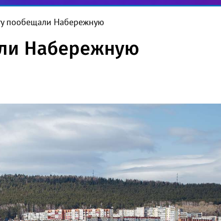
ту пообещали Набережную
али Набережную