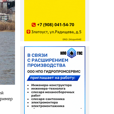
ей
пример