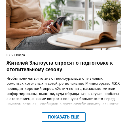
любую погоду! Если не на открытом воздухе, то в большом
зале на 5-ом этаже». Праздники для детей и взрослых в этом
году будут объединены общим названием «Златоустовский
народ, вставай в единый хоровод!».
07:53 Вчера
Жителей Златоуста спросят о подготовке к
отопительному сезону
Чтобы понимать, что знают южноуральцы о плановых
ремонтах котельных и сетей, региональное Министерство ЖКХ
проводит короткий опрос. «Хотим понять, насколько жители
информированы, знают ли, куда обращаться в случае проблем
с отоплением, и какие вопросы волнуют больше всего перед
началом сезона», - сообщили в пресс-службе «коммунального»
ведомства. В анкете, с которой ознакомился «Златоуст.инфо»,
6 вопросов. Южноуральцам, например, предлагают поделиться
ПОКАЗАТЬ ЕЩЕ
опасениями, мучающими их накануне зимы. Среди вариантов:
своевременное начало отопительного сезона, температура в