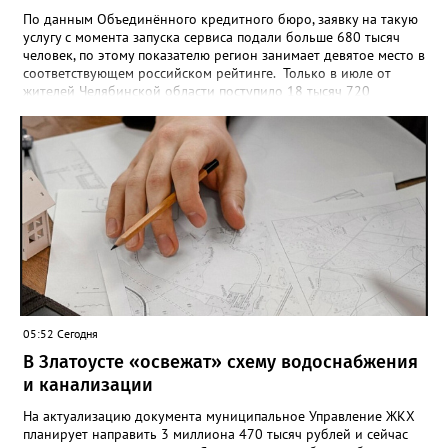
По данным Объединённого кредитного бюро, заявку на такую
услугу с момента запуска сервиса подали больше 680 тысяч
человек, по этому показателю регион занимает девятое место в
соответствующем российском рейтинге. Только в июле от
жителей Челябинской области поступило 18 тысяч 720
заявлений на установку ограничений и около 6700 — на их
снятие. В целом не давать им взаймы сегодня просят 543 с
лишним тысячи человек. Почти 89 тысяч за это время решили
запрет отозвать. При этом, утверждают аналитики бюро,
примерно каждый пятый из тех, кто установил самозапрет,
никогда кредиты не брал, столько же погасили долги недавно,
а больше половины имеют долговые обязательства сейчас.
05:52 Сегодня
В Златоусте «освежат» схему водоснабжения
и канализации
На актуализацию документа муниципальное Управление ЖКХ
планирует направить 3 миллиона 470 тысяч рублей и сейчас