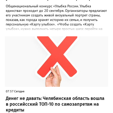
Общенациональный конкурс «Улыбка России. Улыбка
единства» проходит до 20 сентября. Организаторы предлагают
его участникам создать живой визуальный портрет страны,
показав, как города хранят историю их семьи, и получить
персональную «Карту улыбок». «Чтобы создать «Карту
улыбок», нужно выполнить четыре простых шага: перейти на
сайт улыбкароссии.рф и нажать кнопку «Собрать карту
улыбок»; загрузить фотографию с улыбкой – подойдёт портрет
одного человека, пары, семьи или нескольких поколений в
одном кадре; отметить один или несколько городов,
связанных с историей семьи или важными воспоминаниями;
добавить подписи к городам, кратко объяснив связь с каждым
из них, указать контакты и подтвердить согласие с правилами
проекта», - говорится в инструкции на сайте проекта. ‍Заявка
может быть семейной, а после модерации стать частью
визуального архива проекта. 20 участников обещают
пригласить на итоговую фотосессию в Москве. Персональную
«Карту улыбок», которую можно скачать, сохранить и
опубликовать в социальных сетях, отмечают в оргкомитете,
07:57 Сегодня
получат все, кто улыбнулся.
Денег не давать: Челябинская область вошла
в российсский ТОП-10 по самозапретам на
кредиты