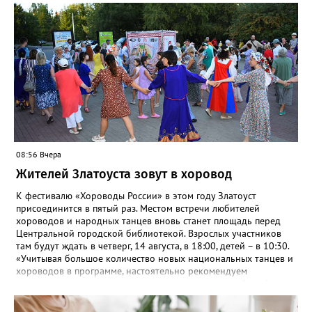
комментарии не уточняется.
горожан приглашают с 8 по 9 августа в палаточном лагере на
берегу реки Ай. Добраться туда можно на рейсовом автобусе
до Веселовки – он отправится в 6:35, 13:21 и 18:01 от
автовокзала. Кроме того, от Центральной библиотеки до села
будут курсировать маршрутные такси. Время отправления в
10:00, 11:00, 12:00, обратные рейсы в 21:00, 21:30, 22:00.
08:56 Вчера
Жителей Златоуста зовут в хоровод
К фестивалю «Хороводы России» в этом году Златоуст
присоединится в пятый раз. Местом встречи любителей
хороводов и народных танцев вновь станет площадь перед
Центральной городской библиотекой. Взрослых участников
там будут ждать в четверг, 14 августа, в 18:00, детей – в 10:30.
«Учитывая большое количество новых национальных танцев и
хороводов в программе, настоятельно рекомендуем
познакомиться с ними на репетициях, которые пройдут 6
(четверг) и 11 (вторник) августа в 18:00 на той же площади, -
сообщают организаторы. И добавляют: - Репетиции состоятся в