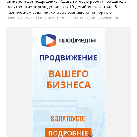
активно ищет подрядчика. Сдать готовую работу победитель
электронных торгов должен до 10 декабря этого года. В
техническом задании, которое размещено на портале
закупки.гоу, сказано, что среди главных задач - улучшение
качества жизни и охраны здоровья златоустовцев и
повышение энергоэффективности систем. Кроме электронных
схем, исполнителю нужно разработать предложения по
строительству и реконструкции водоснабжения и канализации,
оценив размер вложений, а также представить перечень
бесхозных объектов и возможные сценарии развития этой
сферы городского хозяйства. В июне 2025 года
«Златоуст.инфо» сообщал о подобных торгах. Тогда цена
вопроса была почти в три раза выше - 9 миллионов 13 тысяч
486 рублей, а в списке работ была разработка электронной
системы ливнёвок.