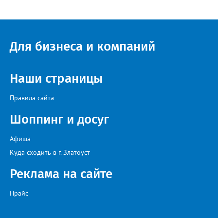
многоквартирного дома, отсутствовало взаимодействие с
ресурсоснабжающей организацией, ЕДДС и иными службами»,
— сообщила начальник Главного управления ГЖИ Ирина
Настенко. В следующий раз, рекомендовали в
Госжилинспекции, службы должны действовать слаженно. И
Для бизнеса и компаний
оперативно делиться информацией со всеми
заинтересованными – от поставщика тепла до конечных
потребителей.
Наши страницы
Правила сайта
Шоппинг и досуг
Афиша
Куда сходить в г. Златоуст
Реклама на сайте
Прайс