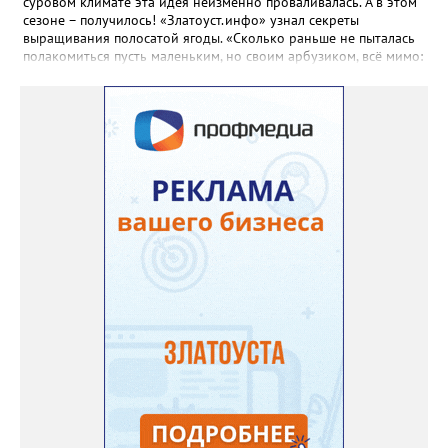
суровом климате эта идея неизменно проваливалась. А в этом
сезоне – получилось! «Златоуст.инфо» узнал секреты
выращивания полосатой ягоды. «Сколько раньше не пыталась
полакомиться пусть маленьким, но своим арбузиком, всё мимо:
вырастали до размера бобов и отваливались, - поделилась со
«Златоуст.инфо» садовод. – В этом году посадила сорт так
называемых северных арбузов – «Юлия», а также «Коккоро»
(он жёлтый и, говорят, очень сладкий). Вот уже первый на пару
кило вызрел. Чтобы не оборвал плеть, подвешиваю своих
полосатиков в сетках из-под овощей или авоськах,
подкармливаю. Не терпится попробовать!». Опытные
бахчеводы из южных регионов в соцсетях посоветовали нашей
землячке: арбуз будет созревшим не раньше, чем с его кожуры
пропадет матовость (станет глянцевым). По срокам опыления
норма зрелости для «Коккоро» - не менее 42 дней от завязи
размером с грецкий орех. Екатерина выяснила у знающих
людей и причину своих неудач – её сеянцы не опылялись, и это
нужно было делать самостоятельно. «Мужской» цветочек для
этого прикладывают к «женскому» - тычинку к пестику. Фото:
Екатерина Громова, специально для «Златоуст.инфо».
Обсуждение новости здесь
ВКОНТАКТЕ https://vk.com/newszlatoust74