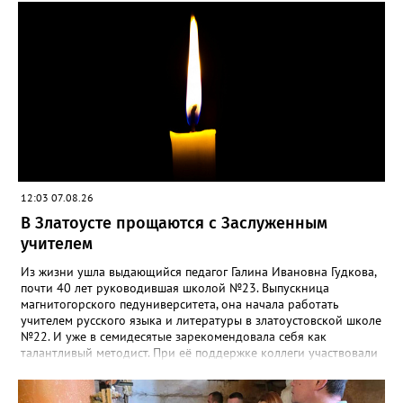
силы перед долгой зимовкой.
12:03 07.08.26
В Златоусте прощаются с Заслуженным
учителем
Из жизни ушла выдающийся педагог Галина Ивановна Гудкова,
почти 40 лет руководившая школой №23. Выпускница
магнитогорского педуниверситета, она начала работать
учителем русского языка и литературы в златоустовской школе
№22. И уже в семидесятые зарекомендовала себя как
талантливый методист. При её поддержке коллеги участвовали
в профессиональных конкурсах и добивались успехов.
«Благодаря её мудрому руководству в школе сформировался
сильный педагогический коллектив, объединённый общими