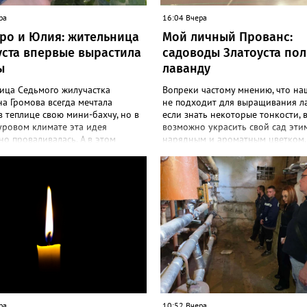
ра
16:04 Вчера
ро и Юлия: жительница
Мой личный Прованс:
уста впервые вырастила
садоводы Златоуста по
ы
лаванду
ица Седьмого жилучастка
Вопреки частому мнению, что на
а Громова всегда мечтала
не подходит для выращивания л
в теплице свою мини-бахчу, но в
если знать некоторые тонкости, 
уровом климате эта идея
возможно украсить свой сад эти
о проваливалась. А в этом
нарядным и ароматным цветком.
 получилось! «Златоуст.инфо»
больше садоводов Златоуста стр
екреты выращивания полосатой
разводить лаванду за её особую 
Сколько раньше не пыталась
и дивный запах. «Златоуст.инфо»
ться пусть маленьким, но своим
об успешном опыте местных дач
м, всё мимо: вырастали до
вырастила лаванду нежно-сирен
бобов и отваливались, -
красивого цвета из семян (на фото
сь со «Златоуст.инфо» садовод.
отметила «Златоуст.инфо» хозяй
 году посадила сорт так
частного дома Екатерина Бойко. 
мых северных арбузов – «Юлия»,
Посадила вдоль забора, потому ч
«Коккоро» (он жёлтый и, говорят,
низины этот цветок не любит. Во
адкий). Вот уже первый на пару
второй год растет и радует меня
рел. Чтобы не оборвал плеть,
просят саженцы: аромат и до них
ваю своих полосатиков в сетках
доносится. В конце лета собираю
ра
10:52 Вчера