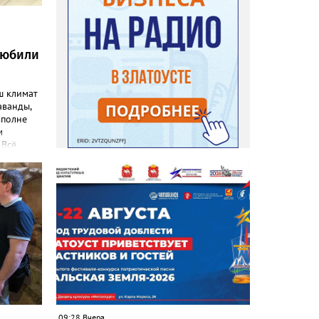
любили
ш климат
аванды,
вполне
м
 Всё
емятся
эстетику
 узнал
ниц. «Я
евого
), -
ка
–
то
т уже
. Соседи
 лаванду
09:28 Вчера