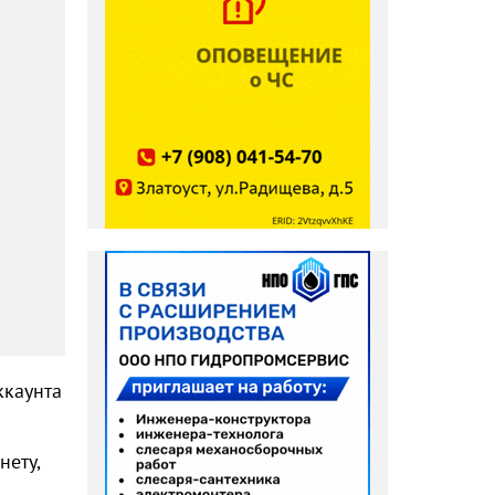
ккаунта
нету,