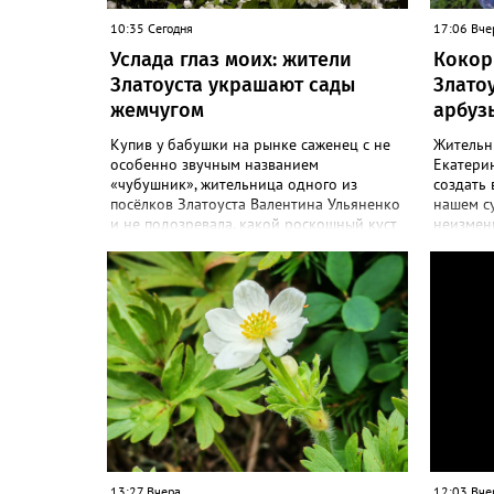
10:35 Сегодня
17:06 Вче
Услада глаз моих: жители
Кокор
Златоуста украшают сады
Злато
жемчугом
арбуз
Купив у бабушки на рынке саженец с не
Жительн
особенно звучным названием
Екатерин
«чубушник», жительница одного из
создать 
посёлков Златоуста Валентина Ульяненко
нашем с
и не подозревала, какой роскошный куст
неизменн
украсит её сад. А аромат – слаще, чем у
сезоне –
жасмина! «Златоуст.инфо» узнал
узнал с
особенности ухода за этим кустарником.
ягоды. «
«Всем своим подругам и коллегам
полакоми
посоветовала непременно посадить
арбузико
чубушник, и его становится в нашем
размера 
городе всё больше, - рассказала нашему
поделила
порталу Валентина. – У меня растёт, на
– В этом
мой взгляд, самый красивый сорт –
называе
«Жемчуг». Моему кусту (на фото) четыре
а также 
года, достаточно компактный. Махровые
очень сл
цветки - диаметром шесть сантиметров.
кило выз
Цветёт в июле не менее трёх недель.
подвеши
13:27 Вчера
12:03 Вче