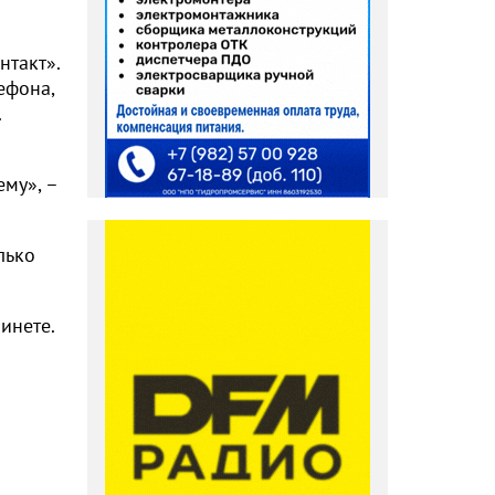
нтакт».
ефона,
.
ему», –
лько
инете.