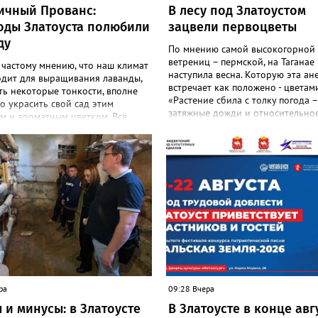
ичный Прованс:
В лесу под Златоустом
оды Златоуста полюбили
зацвели первоцветы
ду
По мнению самой высокогорной
ветрениц – пермской, на Таганае
 частому мнению, что наш климат
наступила весна. Которую эта ан
одит для выращивания лаванды,
встречает как положено - цветами
ть некоторые тонкости, вполне
«Растение сбила с толку погода –
 украсить свой сад этим
затяжные дожди и относительное
м и ароматным цветком. Всё
И повторное цветение – просто 
садоводов Златоуста стремятся
на этот стресс», - объяснили в
ь лаванду за её особую эстетику
национальном парке. Там также
 запах. «Златоуст.инфо» узнал
добавили: хотя нежные белые цв
шном опыте местных дачниц. «Я
украшают по-летнему зелёный ле
ла лаванду нежно-сиреневого
ветренице такой «рецидив» поль
о цвета из семян (на фото), -
приносит, а наоборот, забирает 
 «Златоуст.инфо» хозяйка
перед долгой зимовкой.
 дома Екатерина Бойко. –
 вдоль забора, потому что
тот цветок не любит. Вот уже
од растет и радует меня. Соседи
аженцы: аромат и до них
я. В конце лета собираю лаванду
ра
09:28 Вчера
 сушу – получаются букеты и саше
 и минусы: в Златоусте
В Златоусте в конце авг
менно. Лаванда широко