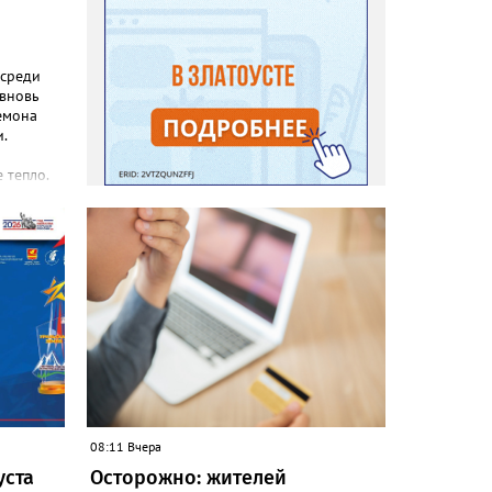
 среди
 вновь
емона
.
 тепло.
реакция
еты и
с, самой
зы не
силы
08:11 Вчера
уста
Осторожно: жителей