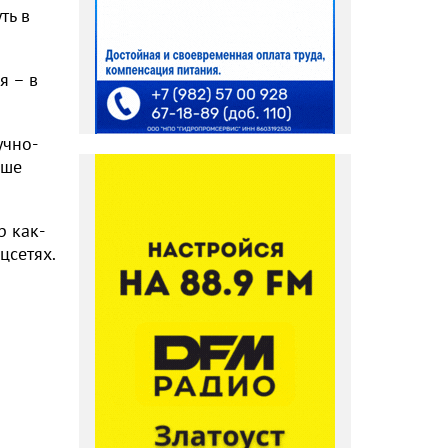
ть в
я – в
учно-
чше
р как-
цсетях.