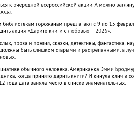
ся к очередной всероссийской акции. А можно загляну
вода.
м библиотекам горожанам предлагают с 9 по 15 феврал
одить акция «Дарите книги с любовью – 2026».
лых, проза и поэзия, сказки, детективы, фантастика, на
е должны быть слишком старыми и растрёпанными, а лу
 новых.
нициативе обычного человека. Американка Эмми Бродму
здника, когда принято дарить книги? И кинула клич в со
12 года дата заняла место в списке знаменательных.