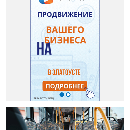
которое горожане оставили в сообществе «Текслер, помоги!»
во ВКонтакте (стиль, орфография и пунктуация авторские). Под
обращением есть видео – его автор под ником Елена
Александровна, прогулявшись по улице Кирова, приходит к
«источнику», откуда начинается поток. Официальных
комментариев под обращением пока нет.