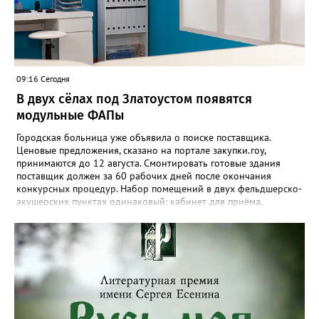
462 – если пропажа произошла в автобусе, +7 (3513) 673-292 –
если в трамвае. «Также уточнить информацию о забытых
вещах можно по адресу: Златоуст, улица Карла Маркса, 2, -
напоминают в муниципальном «Автохозяйстве». - Не
откладывайте звонок — возможно, ваши вещи уже найдены!»
09:16 Сегодня
В двух сёлах под Златоустом появятся
модульные ФАПы
Городская больница уже объявила о поиске поставщика.
Ценовые предложения, сказано на портале закупки.гоу,
принимаются до 12 августа. Смонтировать готовые здания
поставщик должен за 60 рабочих дней после окончания
конкурсных процедур. Набор помещений в двух фельдшерско-
акушерских пунктах одинаковый: кабинет для приёма,
процедурная, комната ожидания для посетителей, санузел, а
также комната для хранения лекарственных препаратов и
другие вспомогательные. В Веселовке новый ФАП
расположится на участке №58 по улице Ленина, в Кувашах –
на Советской, 79.