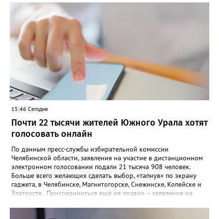
подростки на купленных родителями питбайках. При этом
дети выезжают на дорогу с молчаливого согласия взрослых,
которых не останавливает грозящий в этом случае 30-
тысячный штраф. После очередного рейда два изъятых у юных
гонщиков мотоцикла отправились на штрафстоянку, а
материалы на подростков – в комиссию по делам
несовершеннолетних.
15:46 Сегодня
Почти 22 тысячи жителей Южного Урала хотят
голосовать онлайн
По данным пресс-службы избирательной комиссии
Челябинской области, заявления на участие в дистанционном
электронном голосовании подали 21 тысяча 908 человек.
Больше всего желающих сделать выбор, «тапнув» по экрану
гаджета, в Челябинске, Магнитогорске, Снежинске, Копейске и
Златоусте. Присоединиться ещё не поздно – заявления на
участии в ДЭГ на Госуслугах принимают до 14 сентября.
Система позволяет голосовать с любого устройства с доступом