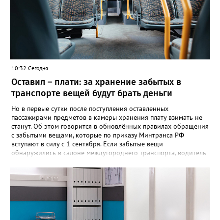
10:32 Сегодня
Оставил – плати: за хранение забытых в
транспорте вещей будут брать деньги
Но в первые сутки после поступления оставленных
пассажирами предметов в камеры хранения плату взимать не
станут. Об этом говорится в обновлённых правилах обращения
с забытыми вещами, которые по приказу Минтранса РФ
вступают в силу с 1 сентября. Если забытые вещи
обнаружились в салоне междугороднего транспорта, водитель
или кондуктор обязаны передать их уполномоченному лицу
владельца автовокзала в конечном пункте маршрута либо
перевозчику. После чего вещи направляют в бюро находок.
Чтобы вернуть забытое, пассажиру придётся подтвердить
право собственности, подробно описав вещь и указав особые
приметы. Златоустовцам, оставившим вещи в городском
транспорте, советуют обращаться по телефонам +7 (3513) 666-