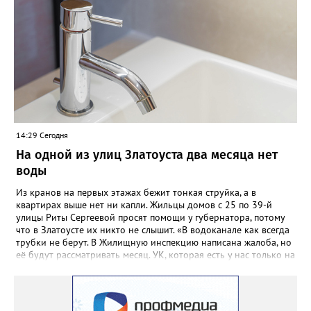
в интернет из любого места. Участвовать в голосовании по
месту нахождения поможет механизм «Мобильный
избиратель». Такой возможностью хотят воспользоваться уже
более 900 южноуральцев. Заявления – онлайн, в МФЦ или
территориальных избиркомах - также принимаются до 14
сентября, а с 9 сентября к этому процессу подключатся
участковые комиссии. Голосование на выборах в Госдуму РФ
пройдёт 18, 19 и 20 сентября.
14:29 Сегодня
На одной из улиц Златоуста два месяца нет
воды
Из кранов на первых этажах бежит тонкая струйка, а в
квартирах выше нет ни капли. Жильцы домов с 25 по 39-й
улицы Риты Сергеевой просят помощи у губернатора, потому
что в Златоусте их никто не слышит. «В водоканале как всегда
трубки не берут. В Жилищную инспекцию написана жалоба, но
её будут рассматривать месяц. УК, которая есть у нас только на
бумаге, находится в Екатеринбурге. Никому до нас нет дела,
как живут люди без воды. На Кирова, возле бомбоубежища из-
под асфальта хлещет вода, но Водоканал не мог найти утечку,
это нам было сказано ранее», - говорится в обращении,