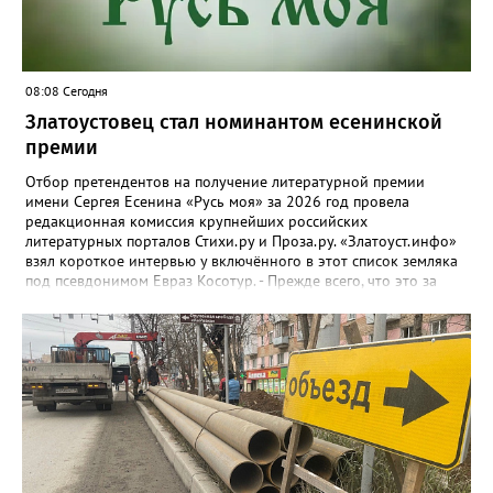
08:08 Сегодня
Златоустовец стал номинантом есенинской
премии
Отбор претендентов на получение литературной премии
имени Сергея Есенина «Русь моя» за 2026 год провела
редакционная комиссия крупнейших российских
литературных порталов Стихи.ру и Проза.ру. «Златоуст.инфо»
взял короткое интервью у включённого в этот список земляка
под псевдонимом Евраз Косотур. - Прежде всего, что это за
премия и как вы о ней узнали? - Премия имени Сергея Есенина
«Русь моя» ежегодная, её вручают в канун дня рождения
великого русского поэта. Я о ней узнал на сайте стихи.ру,
подал заявку, особо ни на что не рассчитывая. А потом мне
позвонили, сказали, что я подхожу. - Как давно пишете и о чём?
- Пишу давно, но обычно кидал в стол или отправлял
знакомым, друзьям. С 2024 года публикую на Author.Today, с
марта этого года - на стихи.ру. Кстати, я про этот сайт узнал от
своего подписчика в Телеграм. Он долго восторгался стихами, а
потом был удивлён, что не нашел меня на стихи.ру. Ну я и