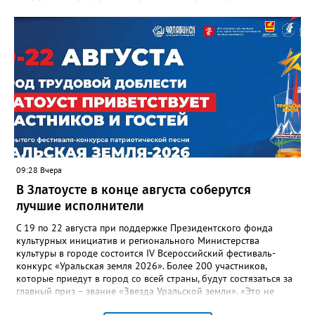
участвовавшие в тренировке представители Госжилинспекции
отметили и недочёты. «Например, управляющие компании
несвоевременно приняли меры для предотвращения
“перемерзания” общей домовой тепловой сети
многоквартирного дома, отсутствовало взаимодействие с
ресурсоснабжающей организацией, ЕДДС и иными службами»,
— сообщила начальник Главного управления ГЖИ Ирина
Настенко. В следующий раз, рекомендовали в
Госжилинспекции, службы должны действовать слаженно. И
оперативно делиться информацией со всеми
заинтересованными – от поставщика тепла до конечных
потребителей.
09:28 Вчера
В Златоусте в конце августа соберутся
лучшие исполнители
С 19 по 22 августа при поддержке Президентского фонда
культурных инициатив и регионального Министерства
культуры в городе состоится IV Всероссийский фестиваль-
конкурс «Уральская земля 2026». Более 200 участников,
которые приедут в город со всей страны, будут состязаться за
главный приз – звание «Звезда Уральской земли». «Это не
просто конкурс, а четыре дня живого творчества: