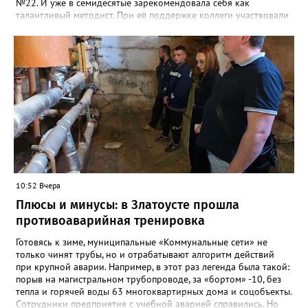
№22. И уже в семидесятые зарекомендовала себя как
талантливый методист. При её поддержке коллеги участвовали
в профессиональных конкурсах и добивались успехов.
«Благодаря её мудрому руководству в школе сформировался
сильный педагогический коллектив, объединённый общими
ценностями и любовью к своему делу. Для многих Галина
Ивановна навсегда останется не только талантливым
руководителем, но и настоящим Учителем с большой буквы», -
говорится в сообществе школы №23 во ВКонтакте. Свои
соболезнования семье Галины Ивановны выразил глава
Златоуста Олег Решетников. «Её вклад зафиксирован в
важнейших документах школы, но главное - он остался в
людях: в тех учителях, которых она поддержала, в тех
учениках, которых она вдохновила. Заслуженный учитель РФ,
«Отличник народного просвещения», обладатель медали «За
10:52 Вчера
доблестный труд», Галина Ивановна оставила не только
награды и документы, но и работающий, живой механизм
Плюсы и минусы: в Златоусте прошла
школы, который продолжает жить её принципами», - говорится
противоаварийная тренировка
в некрологе.
Готовясь к зиме, муниципальные «Коммунальные сети» не
только чинят трубы, но и отрабатывают алгоритм действий
при крупной аварии. Например, в этот раз легенда была такой:
порыв на магистральном трубопроводе, за «бортом» -10, без
тепла и горячей воды 63 многоквартирных дома и соцобъекты.
Сотрудники предприятия с учебной аварией справились. Но