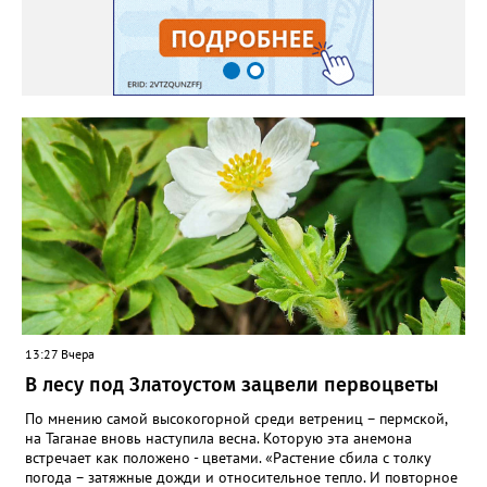
яму гравий и песок – требуется хороший дренаж. В первый год
Екатерина рекомендует цветы убирать, чтобы силы куста
пошли на наращивание корневой системы. А со второго года
пусть лаванда цветёт во всю силу! Фото: Екатерина Бойко,
специально для «Златоуст.инфо». Обсуждение новости здесь
ВКОНТАКТЕ https://vk.com/newszlatoust74
13:27 Вчера
В лесу под Златоустом зацвели первоцветы
По мнению самой высокогорной среди ветрениц – пермской,
на Таганае вновь наступила весна. Которую эта анемона
встречает как положено - цветами. «Растение сбила с толку
погода – затяжные дожди и относительное тепло. И повторное