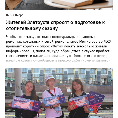
07:53 Вчера
Жителей Златоуста спросят о подготовке к
отопительному сезону
Чтобы понимать, что знают южноуральцы о плановых
ремонтах котельных и сетей, региональное Министерство ЖКХ
проводит короткий опрос. «Хотим понять, насколько жители
информированы, знают ли, куда обращаться в случае проблем
с отоплением, и какие вопросы волнуют больше всего перед
началом сезона», - сообщили в пресс-службе «коммунального»
ведомства. В анкете, с которой ознакомился «Златоуст.инфо»,
6 вопросов. Южноуральцам, например, предлагают поделиться
опасениями, мучающими их накануне зимы. Среди вариантов:
своевременное начало отопительного сезона, температура в
квартире, возможные аварии и перебои, размер платы за
отопление. А также поставить оценку работе управляющей
компании – в диапазоне от «Безусловно хорошо» до
«Безусловно плохо». «Опрос займет всего пару минут, но ваши
ответы помогут обратить внимание на темы, которые
действительно важны для людей», - утверждают в
министерстве.