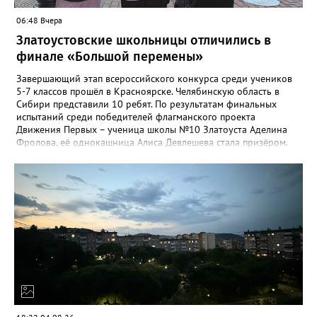
06:48 Вчера
Златоустовские школьницы отличились в
финале «Большой перемены»
Завершающий этап всероссийского конкурса среди учеников
5-7 классов прошёл в Красноярске. Челябинскую область в
Сибири представили 10 ребят. По результатам финальных
испытаний среди победителей флагманского проекта
Движения Первых – ученица школы №10 Златоуста Аделина
Фролова, её однокашница Алиса Девлешева стала призёром.
«Церемония закрытия финала прошла в Сибирском
федеральном университете с участием Президента Российской
Федерации Владимира Путина, который поздравил участников
с успешным завершением конкурса и отметил значимость
проекта для развития талантливой молодёжи», - сообщили в
Движении Первых Златоуста. Победителей Всероссийского
конкурса «Большая перемена» ждёт многодневное
«Путешествие мечты» на специальном поезде РЖД по
маршруту Москва-Владивосток с остановками на Байкале и
космодроме Байконур, а также в крупных городах по дороге.