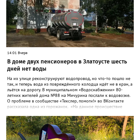
14:01 Вчера
В доме двух пенсионеров в Златоусте шесть
дней нет воды
На их улице реконструируют водопровод, но что-то пошло не
так, и теперь вода из повреждённого колодца идёт не в кран, а
льётся на дорогу. В муниципальном «Водоснабжении» 80-
летних жителей дома №88 на Мичурина послали к водовозке.
О проблеме в сообществе «Текслер, помоги!» во ВКонтакте
рассказала одна из горожанок. «На данное происшествие
аварийная бригада до сих пор не приехала, и по словам
гл.инженера Шепелева А.Н. из обслуживающей организации
МУП ЗГО "Златоустовское Водоснабжение" ул. Островского, 7,
никакие работы по восстановлению подачи воды в дом
проводиться не будут. Вот уже шесть дней пенсионеры без