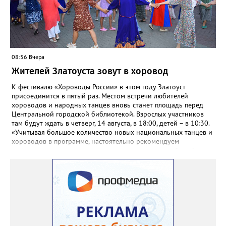
08:56 Вчера
Жителей Златоуста зовут в хоровод
К фестивалю «Хороводы России» в этом году Златоуст
присоединится в пятый раз. Местом встречи любителей
хороводов и народных танцев вновь станет площадь перед
Центральной городской библиотекой. Взрослых участников
там будут ждать в четверг, 14 августа, в 18:00, детей – в 10:30.
«Учитывая большое количество новых национальных танцев и
хороводов в программе, настоятельно рекомендуем
познакомиться с ними на репетициях, которые пройдут 6
(четверг) и 11 (вторник) августа в 18:00 на той же площади, -
сообщают организаторы. И добавляют: - Репетиции состоятся в
любую погоду! Если не на открытом воздухе, то в большом
зале на 5-ом этаже». Праздники для детей и взрослых в этом
году будут объединены общим названием «Златоустовский
народ, вставай в единый хоровод!».