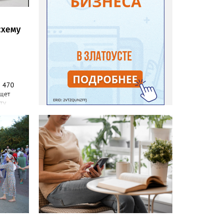
схему
а 470
ищет
ту
 должен
ническом
портале
лавных
и и
и
и
,
жений, а
хозных