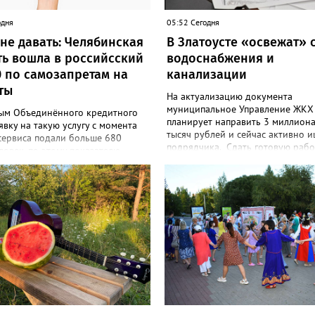
одня
05:52 Сегодня
не давать: Челябинская
В Златоусте «освежат» 
ть вошла в российсский
водоснабжения и
0 по самозапретам на
канализации
ты
На актуализацию документа
муниципальное Управление ЖКХ
ым Объединённого кредитного
планирует направить 3 миллион
явку на такую услугу с момента
тысяч рублей и сейчас активно 
сервиса подали больше 680
подрядчика. Сдать готовую рабо
ловек, по этому показателю
победитель электронных торгов
анимает девятое место в
до 10 декабря этого года. В тех
ствующем российском рейтинге.
задании, которое размещено на 
в июле от жителей Челябинской
закупки.гоу, сказано, что среди г
поступило 18 тысяч 720
задач - улучшение качества жизн
й на установку ограничений и
охраны здоровья златоустовцев 
00 — на их снятие. В целом не
повышение энергоэффективност
м взаймы сегодня просят 543 с
систем. Кроме электронных схем
ысячи человек. Почти 89 тысяч
исполнителю нужно разработать
ремя решили запрет отозвать.
предложения по строительству и
м, утверждают аналитики бюро,
реконструкции водоснабжения и
 каждый пятый из тех, кто
канализации, оценив размер вло
л самозапрет, никогда кредиты
также представить перечень бес