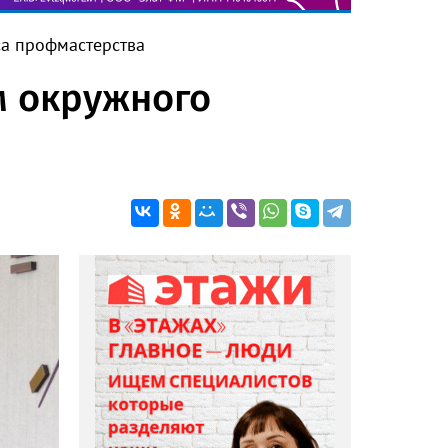
са профмастерства
м окружного