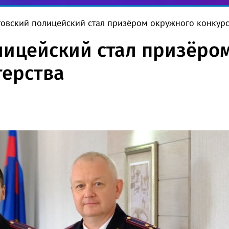
товский полицейский стал призёром окружного конкур
лицейский стал призёро
терства