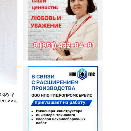
округу
ессии»,