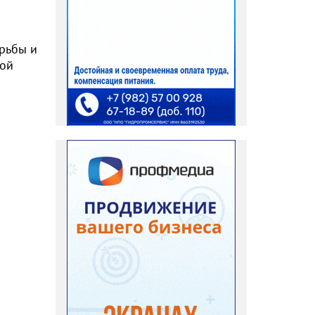
рьбы и
вой