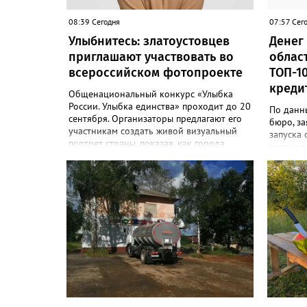
08:39 Сегодня
07:57 Сег
Улыбнитесь: златоустовцев
Денег 
приглашают участвовать во
облас
всероссийском фотопроекте
ТОП-1
креди
Общенациональный конкурс «Улыбка
России. Улыбка единства» проходит до 20
По данн
сентября. Организаторы предлагают его
бюро, за
участникам создать живой визуальный
запуска 
портрет страны, показав, как города
тысяч че
хранят историю их семьи, и получить
регион з
персональную «Карту улыбок». «Чтобы
соответ
создать «Карту улыбок», нужно
Только 
выполнить четыре простых шага: перейти
области 
на сайт улыбкароссии.рф и нажать
заявлени
кнопку «Собрать карту улыбок»;
около 67
загрузить фотографию с улыбкой –
давать и
подойдёт портрет одного человека, пары,
лишним т
семьи или нескольких поколений в
за это в
одном кадре; отметить один или
При это
несколько городов, связанных с историей
примерно
семьи или важными воспоминаниями;
установи
добавить подписи к городам, кратко