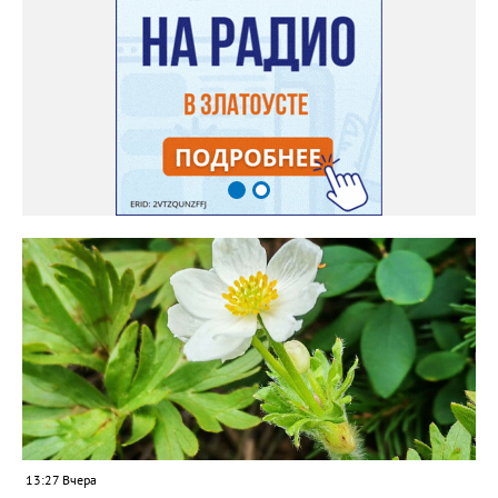
месяца, а место посадки - мульчировать мелкой корой. Семена
самосевом в ней отлично прорастают. Если иногда срезать
сухие цветы и стряхивать семена вокруг куртины, лаванда
весной прорастет сама. Ещё один секрет – этот символ
Прованса не любит «вкусную» почву. Добавляйте в посадочную
яму гравий и песок – требуется хороший дренаж. В первый год
Екатерина рекомендует цветы убирать, чтобы силы куста
пошли на наращивание корневой системы. А со второго года
пусть лаванда цветёт во всю силу! Фото: Екатерина Бойко,
специально для «Златоуст.инфо». Обсуждение новости здесь
ВКОНТАКТЕ https://vk.com/newszlatoust74
13:27 Вчера