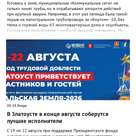
Готовясь к зиме, муниципальные «Коммунальные сети» не
только чинят трубы, но и отрабатывают алгоритм действий
при крупной аварии. Например, в этот раз легенда была такой:
порыв на магистральном трубопроводе, за «бортом» -10, без
тепла и горячей воды 63 многоквартирных дома и соцобъекты.
Сотрудники предприятия с учебной аварией справились. Но
участвовавшие в тренировке представители Госжилинспекции
отметили и недочёты. «Например, управляющие компании
несвоевременно приняли меры для предотвращения
“перемерзания” общей домовой тепловой сети
многоквартирного дома, отсутствовало взаимодействие с
ресурсоснабжающей организацией, ЕДДС и иными службами»,
— сообщила начальник Главного управления ГЖИ Ирина
Настенко. В следующий раз, рекомендовали в
Госжилинспекции, службы должны действовать слаженно. И
оперативно делиться информацией со всеми
заинтересованными – от поставщика тепла до конечных
потребителей.
09:28 Вчера
В Златоусте в конце августа соберутся
лучшие исполнители
С 19 по 22 августа при поддержке Президентского фонда