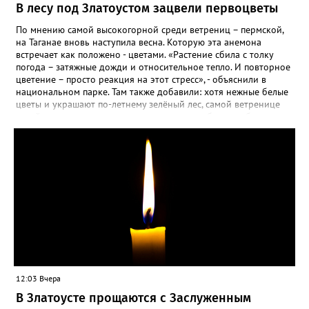
В лесу под Златоустом зацвели первоцветы
По мнению самой высокогорной среди ветрениц – пермской,
на Таганае вновь наступила весна. Которую эта анемона
встречает как положено - цветами. «Растение сбила с толку
погода – затяжные дожди и относительное тепло. И повторное
цветение – просто реакция на этот стресс», - объяснили в
национальном парке. Там также добавили: хотя нежные белые
цветы и украшают по-летнему зелёный лес, самой ветренице
такой «рецидив» пользы не приносит, а наоборот, забирает
силы перед долгой зимовкой.
12:03 Вчера
В Златоусте прощаются с Заслуженным