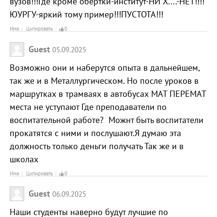
вузов!!!Где кроме обёртки-институт-НИ Х....-НЕТ!!!!
ЮУРГУ-яркий тому пример!!!ПУСТОТА!!!
Имя
Цитировать
0
Guest
05.09.2025
Возможно они и наберутся опыта в дальнейшем,
так же и в Металлургическом. Но после уроков в
маршрутках в трамваях в автобусах МАТ ПЕРЕМАТ
места не уступают Где преподаватели по
воспитательной работе? Можнт быть воспитатели
прокатятся с ними и послушают.Я думаю эта
должность только деньги получать Так же и в
школах
Имя
Цитировать
0
Guest
06.09.2025
Наши студенты наверно будут лучшие по