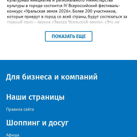
культурных инициатив и регионального Министерства
культуры в городе состоится IV Всероссийский фестиваль-
конкурс «Уральская земля 2026». Более 200 участников,
которые приедут в город со всей страны, будут состязаться за
главный приз – звание «Звезда Уральской земли». «Это не
просто конкурс, а четыре дня живого творчества:
прослушивания участников, мастер-классы от ведущих
ПОКАЗАТЬ ЕЩЕ
наставников, выступления победителей прошлых лет и
приглашённых артистов», - сообщает оргкомитет. Вход на все
фестивальные мероприятия будет свободным. В 2025 году в
фестивале участвовали 26 финалистов из городов
Челябинской, Свердловской, Курганской, Оренбургской
областей, Ханты-Мансийского автономного округа и
Республики Башкортостан. Приглашённой звездой стал
Для бизнеса и компаний
идейный вдохновитель, организатор фестиваля, эстрадный
певец, победитель главного патриотического конкурса страны
«Солдатский конверт», лауреат премии в области культуры и
искусства «Золотая лира», участник телевизионных проектов
Наши страницы
на Первом канале, обладатель звания «Голос страны» Алексей
Ковин.
Правила сайта
Шоппинг и досуг
Афиша