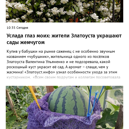
10:35 Сегодня
Услада глаз моих: жители Златоуста украшают
сады жемчугом
Купив у бабушки на рынке саженец с не особенно звучным
названием «чубушник», жительница одного из посёлков
Златоуста Валентина Ульяненко и не подозревала, какой
роскошный куст украсит её сад. А аромат – слаще, чем у
жасмина! «Златоуст.инфо» узнал особенности ухода за этим
кустарником. «Всем своим подругам и коллегам посоветовала
непременно посадить чубушник, и его становится в нашем
городе всё больше, - рассказала нашему порталу Валентина. – У
меня растёт, на мой взгляд, самый красивый сорт – «Жемчуг».
Моему кусту (на фото) четыре года, достаточно компактный.
Махровые цветки - диаметром шесть сантиметров. Цветёт в
июле не менее трёх недель. Oчень ароматный, что редко
встречается у сортовых особeй. Не бойтесь подстригать - он
это любит. Если не знаете, чем украсить свой сад, сажайте
чубушник, не пожалеете!». «Жемчужные» цветы Валентина