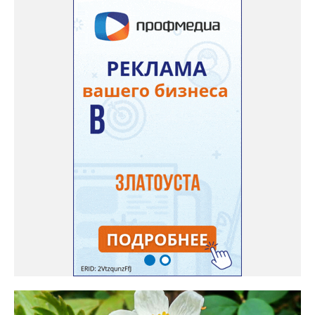
дома Екатерина Бойко. – Посадила вдоль забора, потому что
низины этот цветок не любит. Вот уже второй год растет и
радует меня. Соседи просят саженцы: аромат и до них
доносится. В конце лета собираю лаванду в пучки, сушу –
получаются букеты и саше одновременно. Лаванда широко
используется и в кулинарии». Семена, отметила собеседница
нашего портала, у неё были сорта «Вознесенская узколистная».
Только она хорошо зимует без укрытия. Всхожесть оказалась
на удивление хорошей: из пяти семян из каждой пачки четыре
взошли даже без стратификации. После покупки (по весне)
садовод советует сразу убрать семена в холодильник на два
месяца, а место посадки - мульчировать мелкой корой. Семена
самосевом в ней отлично прорастают. Если иногда срезать
сухие цветы и стряхивать семена вокруг куртины, лаванда
весной прорастет сама. Ещё один секрет – этот символ
Прованса не любит «вкусную» почву. Добавляйте в посадочную
яму гравий и песок – требуется хороший дренаж. В первый год
Екатерина рекомендует цветы убирать, чтобы силы куста
пошли на наращивание корневой системы. А со второго года
пусть лаванда цветёт во всю силу! Фото: Екатерина Бойко,
специально для «Златоуст.инфо». Обсуждение новости здесь
ВКОНТАКТЕ https://vk.com/newszlatoust74