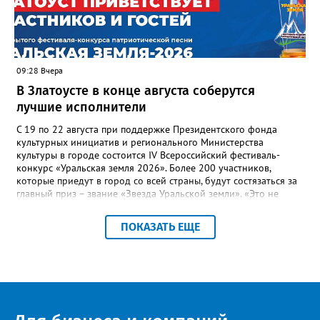
Госжилинспекции, службы должны действовать слаженно. И
оперативно делиться информацией со всеми
заинтересованными – от поставщика тепла до конечных
потребителей.
09:28 Вчера
В Златоусте в конце августа соберутся
лучшие исполнители
С 19 по 22 августа при поддержке Президентского фонда
культурных инициатив и регионального Министерства
культуры в городе состоится IV Всероссийский фестиваль-
конкурс «Уральская земля 2026». Более 200 участников,
которые приедут в город со всей страны, будут состязаться за
главный приз – звание «Звезда Уральской земли». «Это не
просто конкурс, а четыре дня живого творчества:
прослушивания участников, мастер-классы от ведущих
ПОКАЗАТЬ ЕЩЕ
наставников, выступления победителей прошлых лет и
приглашённых артистов», - сообщает оргкомитет. Вход на все
фестивальные мероприятия будет свободным. В 2025 году в
фестивале участвовали 26 финалистов из городов
Челябинской, Свердловской, Курганской, Оренбургской
областей, Ханты-Мансийского автономного округа и
Республики Башкортостан. Приглашённой звездой стал