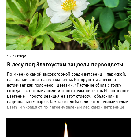
13:27 Вчера
В лесу под Златоустом зацвели первоцветы
По мнению самой высокогорной среди ветрениц – пермской,
на Таганае вновь наступила весна. Которую эта анемона
встречает как положено - цветами. «Растение сбила с толку
погода – затяжные дожди и относительное тепло. И повторное
цветение – просто реакция на этот стресс», - объяснили в
национальном парке. Там также добавили: хотя нежные белые
цветы и украшают по-летнему зелёный лес, самой ветренице
такой «рецидив» пользы не приносит, а наоборот, забирает
силы перед долгой зимовкой.