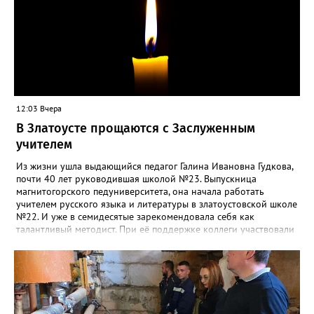
12:03 Вчера
В Златоусте прощаются с Заслуженным
учителем
Из жизни ушла выдающийся педагог Галина Ивановна Гудкова,
почти 40 лет руководившая школой №23. Выпускница
магнитогорского педуниверситета, она начала работать
учителем русского языка и литературы в златоустовской школе
№22. И уже в семидесятые зарекомендовала себя как
талантливый методист. При её поддержке коллеги участвовали
в профессиональных конкурсах и добивались успехов.
«Благодаря её мудрому руководству в школе сформировался
сильный педагогический коллектив, объединённый общими
ценностями и любовью к своему делу. Для многих Галина
Ивановна навсегда останется не только талантливым
руководителем, но и настоящим Учителем с большой буквы», -