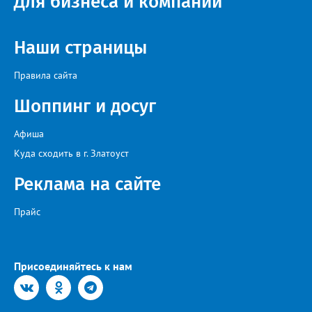
Для бизнеса и компаний
идейный вдохновитель, организатор фестиваля, эстрадный
певец, победитель главного патриотического конкурса страны
«Солдатский конверт», лауреат премии в области культуры и
искусства «Золотая лира», участник телевизионных проектов
Наши страницы
на Первом канале, обладатель звания «Голос страны» Алексей
Ковин.
Правила сайта
Шоппинг и досуг
Афиша
Куда сходить в г. Златоуст
Реклама на сайте
Прайс
Присоединяйтесь к нам