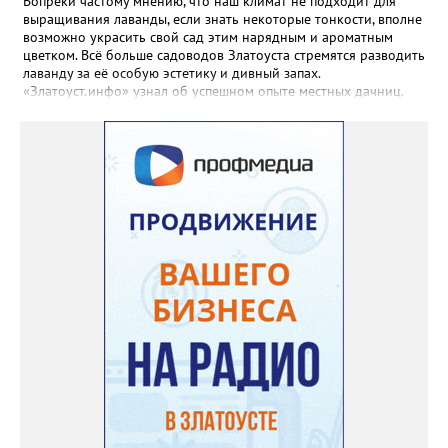
Вопреки частому мнению, что наш климат не подходит для
выращивания лаванды, если знать некоторые тонкости, вполне
возможно украсить свой сад этим нарядным и ароматным
цветком. Всё больше садоводов Златоуста стремятся разводить
лаванду за её особую эстетику и дивный запах.
«Златоуст.инфо» узнал об успешном опыте местных дачниц.
«Я вырастила лаванду нежно-сиреневого красивого цвета из
семян (на фото), - отметила «Златоуст.инфо» хозяйка частного
дома Екатерина Бойко. – Посадила вдоль забора, потому что
низины этот цветок не любит. Вот уже второй год растет и
радует меня. Соседи просят саженцы: аромат и до них
доносится. В конце лета собираю лаванду в пучки, сушу –
получаются букеты и саше одновременно. Лаванда широко
используется и в кулинарии». Семена, отметила собеседница
нашего портала, у неё были сорта «Вознесенская узколистная».
Только она хорошо зимует без укрытия. Всхожесть оказалась
на удивление хорошей: из пяти семян из каждой пачки четыре
взошли даже без стратификации. После покупки (по весне)
садовод советует сразу убрать семена в холодильник на два
месяца, а место посадки - мульчировать мелкой корой. Семена
самосевом в ней отлично прорастают. Если иногда срезать
сухие цветы и стряхивать семена вокруг куртины, лаванда
весной прорастет сама. Ещё один секрет – этот символ
Прованса не любит «вкусную» почву. Добавляйте в посадочную
яму гравий и песок – требуется хороший дренаж. В первый год