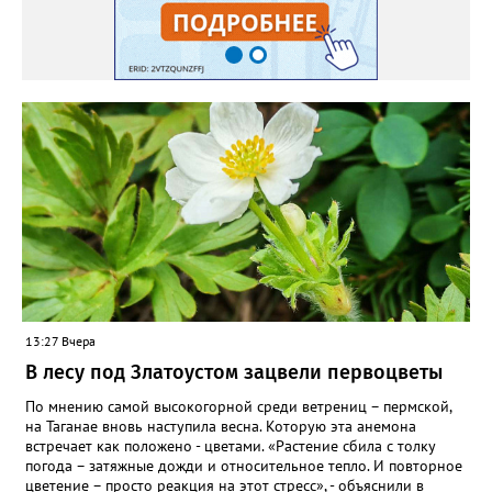
Екатерина рекомендует цветы убирать, чтобы силы куста
пошли на наращивание корневой системы. А со второго года
пусть лаванда цветёт во всю силу! Фото: Екатерина Бойко,
специально для «Златоуст.инфо». Обсуждение новости здесь
ВКОНТАКТЕ https://vk.com/newszlatoust74
13:27 Вчера
В лесу под Златоустом зацвели первоцветы
По мнению самой высокогорной среди ветрениц – пермской,
на Таганае вновь наступила весна. Которую эта анемона
встречает как положено - цветами. «Растение сбила с толку
погода – затяжные дожди и относительное тепло. И повторное
цветение – просто реакция на этот стресс», - объяснили в