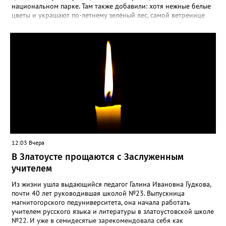
национальном парке. Там также добавили: хотя нежные белые
цветы и украшают по-летнему зелёный лес, самой ветренице
такой «рецидив» пользы не приносит, а наоборот, забирает
силы перед долгой зимовкой.
12:03 Вчера
В Златоусте прощаются с Заслуженным
учителем
Из жизни ушла выдающийся педагог Галина Ивановна Гудкова,
почти 40 лет руководившая школой №23. Выпускница
магнитогорского педуниверситета, она начала работать
учителем русского языка и литературы в златоустовской школе
№22. И уже в семидесятые зарекомендовала себя как