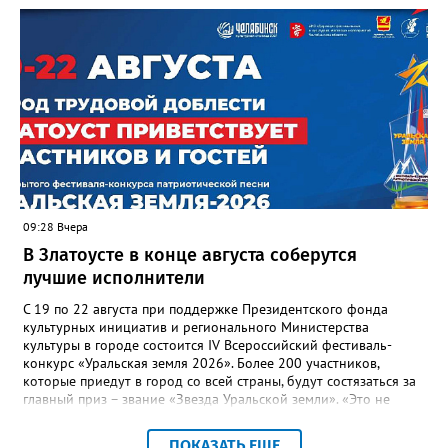
отметили и недочёты. «Например, управляющие компании
несвоевременно приняли меры для предотвращения
“перемерзания” общей домовой тепловой сети
многоквартирного дома, отсутствовало взаимодействие с
ресурсоснабжающей организацией, ЕДДС и иными службами»,
— сообщила начальник Главного управления ГЖИ Ирина
Настенко. В следующий раз, рекомендовали в
Госжилинспекции, службы должны действовать слаженно. И
оперативно делиться информацией со всеми
заинтересованными – от поставщика тепла до конечных
потребителей.
09:28 Вчера
В Златоусте в конце августа соберутся
лучшие исполнители
С 19 по 22 августа при поддержке Президентского фонда
культурных инициатив и регионального Министерства
культуры в городе состоится IV Всероссийский фестиваль-
конкурс «Уральская земля 2026». Более 200 участников,
которые приедут в город со всей страны, будут состязаться за
главный приз – звание «Звезда Уральской земли». «Это не
просто конкурс, а четыре дня живого творчества:
прослушивания участников, мастер-классы от ведущих
ПОКАЗАТЬ ЕЩЕ