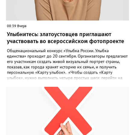
08:39 Вчера
Улыбнитесь: златоустовцев приглашают
участвовать во всероссийском фотопроекте
Общенациональный конкурс «Улыбка России. Улыбка
единства» проходит до 20 сентября. Организаторы предлагают
его участникам создать живой визуальный портрет страны,
показав, как города хранят историю их семьи, и получить
персональную «Карту улыбок». «Чтобы создать «Карту
улыбок», нужно выполнить четыре простых шага: перейти на
сайт улыбкароссии.рф и нажать кнопку «Собрать карту
улыбок»; загрузить фотографию с улыбкой – подойдёт портрет
одного человека, пары, семьи или нескольких поколений в
одном кадре; отметить один или несколько городов,
связанных с историей семьи или важными воспоминаниями;
добавить подписи к городам, кратко объяснив связь с каждым
из них, указать контакты и подтвердить согласие с правилами
проекта», - говорится в инструкции на сайте проекта. ‍Заявка
может быть семейной, а после модерации стать частью
визуального архива проекта. 20 участников обещают