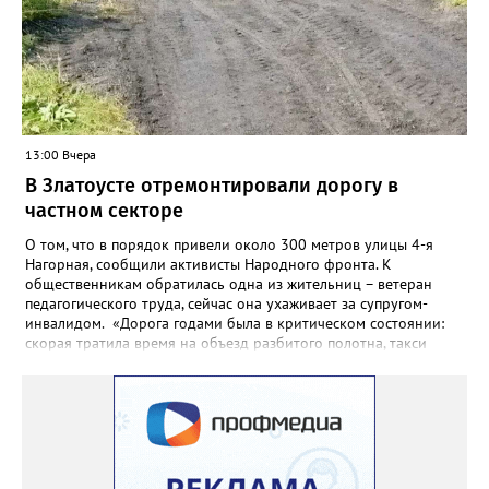
13:00 Вчера
В Златоусте отремонтировали дорогу в
частном секторе
О том, что в порядок привели около 300 метров улицы 4-я
Нагорная, сообщили активисты Народного фронта. К
общественникам обратилась одна из жительниц – ветеран
педагогического труда, сейчас она ухаживает за супругом-
инвалидом. «Дорога годами была в критическом состоянии:
скорая тратила время на объезд разбитого полотна, такси
порой отказывались пробираться к домам, щадя подвеску, а
однажды реанимация не смогла добраться до больного.
Жители писали в администрацию города и другие инстанции,
пытались ремонтировать дорогу своими силами – всё тщетно»,
– рассказали в ОНФ. Общественники подчеркнули: именно
они добились, чтобы участок разровняли и отсыпали. Для
этого потребовалось обратиться в мэрию Златоуста.