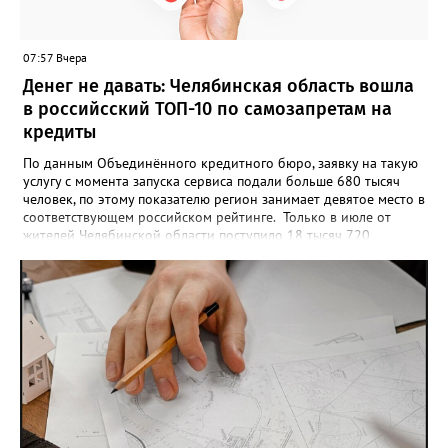
пригласить на итоговую фотосессию в Москве. Персональную
«Карту улыбок», которую можно скачать, сохранить и
опубликовать в социальных сетях, отмечают в оргкомитете,
07:57 Вчера
получат все, кто улыбнулся.
Денег не давать: Челябинская область вошла
в российсский ТОП-10 по самозапретам на
кредиты
По данным Объединённого кредитного бюро, заявку на такую
услугу с момента запуска сервиса подали больше 680 тысяч
человек, по этому показателю регион занимает девятое место в
соответствующем российском рейтинге. Только в июле от
жителей Челябинской области поступило 18 тысяч 720
заявлений на установку ограничений и около 6700 — на их
снятие. В целом не давать им взаймы сегодня просят 543 с
лишним тысячи человек. Почти 89 тысяч за это время решили
запрет отозвать. При этом, утверждают аналитики бюро,
примерно каждый пятый из тех, кто установил самозапрет,
никогда кредиты не брал, столько же погасили долги недавно,
а больше половины имеют долговые обязательства сейчас.