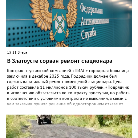
переход пройдёт максимально комфортно для пользователей».
Привычные функции - оценки, расписание, домашние задания,
связь с учителями, знакомые пользователям экосистемы
«Госуслуги Моя школа», не просто сохранятся, они будут
собраны в одном месте, подчеркнули в ведомстве. Причём в
этом случае переход на ТОР станет вообще незаметным.
15:11 Вчера
В Златоусте сорван ремонт стационара
Контракт с уфимской компанией «ПИАЛ» городская больница
заключила в декабре 2025 года. Подрядчик должен был
сделать капитальный ремонт помещений стационара. Цена
работ составила 11 миллионов 100 тысяч рублей. «Подрядчик
к исполнению обязательств по контракту приступил, но работы
в соответствии с условиями контракта не выполнил, в связи с
чем заказчик принял решение об одностороннем отказе от
исполнения обязательств по контракту», – сообщили в
Челябинском УФАС. Антимонопольная служба приняла
решение включить ООО «ПИАЛ» в реестр недобросовестных
поставщиков. В чёрном списке уфимский подрядчик будет два
года.