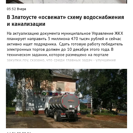
05:52 Вчера
В Златоусте «освежат» схему водоснабжения
и канализации
На актуализацию документа муниципальное Управление ЖКХ
планирует направить 3 миллиона 470 тысяч рублей и сейчас
активно ищет подрядчика. Сдать готовую работу победитель
электронных торгов должен до 10 декабря этого года. В
техническом задании, которое размещено на портале
закупки.гоу, сказано, что среди главных задач - улучшение
качества жизни и охраны здоровья златоустовцев и
повышение энергоэффективности систем. Кроме электронных
схем, исполнителю нужно разработать предложения по
строительству и реконструкции водоснабжения и канализации,
оценив размер вложений, а также представить перечень
бесхозных объектов и возможные сценарии развития этой
сферы городского хозяйства. В июне 2025 года
«Златоуст.инфо» сообщал о подобных торгах. Тогда цена
вопроса была почти в три раза выше - 9 миллионов 13 тысяч
486 рублей, а в списке работ была разработка электронной
системы ливнёвок.