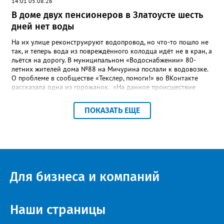
14:01 05.08.26
В доме двух пенсионеров в Златоусте шесть
дней нет воды
На их улице реконструируют водопровод, но что-то пошло не
так, и теперь вода из повреждённого колодца идёт не в кран, а
льётся на дорогу. В муниципальном «Водоснабжении» 80-
летних жителей дома №88 на Мичурина послали к водовозке.
О проблеме в сообществе «Текслер, помоги!» во ВКонтакте
рассказала одна из горожанок. «На данное происшествие
аварийная бригада до сих пор не приехала, и по словам
гл.инженера Шепелева А.Н. из обслуживающей организации
ПОКАЗАТЬ ЕЩЕ
МУП ЗГО "Златоустовское Водоснабжение" ул. Островского, 7,
никакие работы по восстановлению подачи воды в дом
проводиться не будут. Вот уже шесть дней пенсионеры без
воды!», - пишет возмущённая женщина (стиль, орфография и
пунктуация авторские). Под обращением есть комментарий
пользователя под ником Olga Vyacheslavovna. Она сообщает:
сейчас МУП «Водоснабжение» ведёт реконструкцию сетей в
Для бизнеса и компаний
посёлке и работать приходится в сложных условиях горной
местности. «К сожалению, в процессе бурения иногда
выявляются или случайно повреждаются существующие вводы
малого диаметра, - отмечает Olga Vyacheslavovna. - Зачастую
Наши страницы
такие вводы не отражены в исполнительной документации
либо проходят в непосредственной близости от трассы