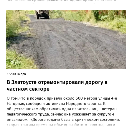
исполнения обязательств по контракту», – сообщили в
Челябинском УФАС. Антимонопольная служба приняла
решение включить ООО «ПИАЛ» в реестр недобросовестных
поставщиков. В чёрном списке уфимский подрядчик будет два
года.
13:00 Вчера
В Златоусте отремонтировали дорогу в
частном секторе
О том, что в порядок привели около 300 метров улицы 4-я
Нагорная, сообщили активисты Народного фронта. К
общественникам обратилась одна из жительниц – ветеран
педагогического труда, сейчас она ухаживает за супругом-
инвалидом. «Дорога годами была в критическом состоянии:
скорая тратила время на объезд разбитого полотна, такси
порой отказывались пробираться к домам, щадя подвеску, а