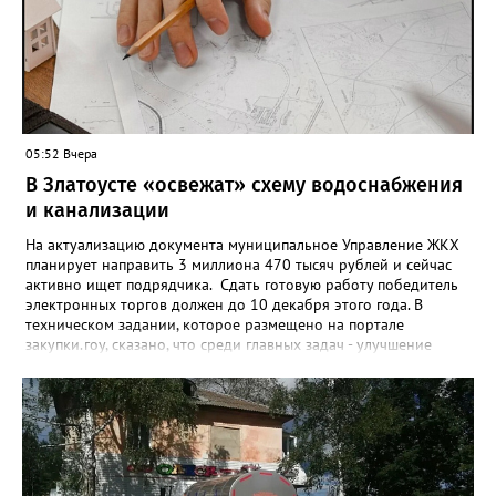
никогда кредиты не брал, столько же погасили долги недавно,
а больше половины имеют долговые обязательства сейчас.
05:52 Вчера
В Златоусте «освежат» схему водоснабжения
и канализации
На актуализацию документа муниципальное Управление ЖКХ
планирует направить 3 миллиона 470 тысяч рублей и сейчас
активно ищет подрядчика. Сдать готовую работу победитель
электронных торгов должен до 10 декабря этого года. В
техническом задании, которое размещено на портале
закупки.гоу, сказано, что среди главных задач - улучшение
качества жизни и охраны здоровья златоустовцев и
повышение энергоэффективности систем. Кроме электронных
схем, исполнителю нужно разработать предложения по
строительству и реконструкции водоснабжения и канализации,
оценив размер вложений, а также представить перечень
бесхозных объектов и возможные сценарии развития этой
сферы городского хозяйства. В июне 2025 года