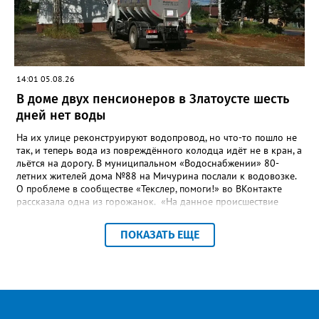
«Златоуст.инфо» сообщал о подобных торгах. Тогда цена
вопроса была почти в три раза выше - 9 миллионов 13 тысяч
486 рублей, а в списке работ была разработка электронной
системы ливнёвок.
14:01 05.08.26
В доме двух пенсионеров в Златоусте шесть
дней нет воды
На их улице реконструируют водопровод, но что-то пошло не
так, и теперь вода из повреждённого колодца идёт не в кран, а
льётся на дорогу. В муниципальном «Водоснабжении» 80-
летних жителей дома №88 на Мичурина послали к водовозке.
О проблеме в сообществе «Текслер, помоги!» во ВКонтакте
рассказала одна из горожанок. «На данное происшествие
аварийная бригада до сих пор не приехала, и по словам
гл.инженера Шепелева А.Н. из обслуживающей организации
ПОКАЗАТЬ ЕЩЕ
МУП ЗГО "Златоустовское Водоснабжение" ул. Островского, 7,
никакие работы по восстановлению подачи воды в дом
проводиться не будут. Вот уже шесть дней пенсионеры без
воды!», - пишет возмущённая женщина (стиль, орфография и
пунктуация авторские). Под обращением есть комментарий
пользователя под ником Olga Vyacheslavovna. Она сообщает:
сейчас МУП «Водоснабжение» ведёт реконструкцию сетей в