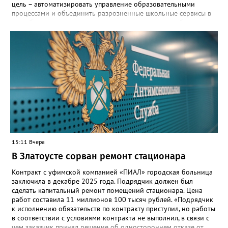
цель – автоматизировать управление образовательными
процессами и объединить разрозненные школьные сервисы в
одну безопасную государственную экосистему, - сообщили в
региональном министерстве образования. - Платформа ТОР
“Моя школа” объединит все школьные сервисы в единую
безопасную государственную экосистему. Предполагается, что
переход пройдёт максимально комфортно для пользователей».
Привычные функции - оценки, расписание, домашние задания,
связь с учителями, знакомые пользователям экосистемы
«Госуслуги Моя школа», не просто сохранятся, они будут
собраны в одном месте, подчеркнули в ведомстве. Причём в
этом случае переход на ТОР станет вообще незаметным.
15:11 Вчера
В Златоусте сорван ремонт стационара
Контракт с уфимской компанией «ПИАЛ» городская больница
заключила в декабре 2025 года. Подрядчик должен был
сделать капитальный ремонт помещений стационара. Цена
работ составила 11 миллионов 100 тысяч рублей. «Подрядчик
к исполнению обязательств по контракту приступил, но работы
в соответствии с условиями контракта не выполнил, в связи с
чем заказчик принял решение об одностороннем отказе от