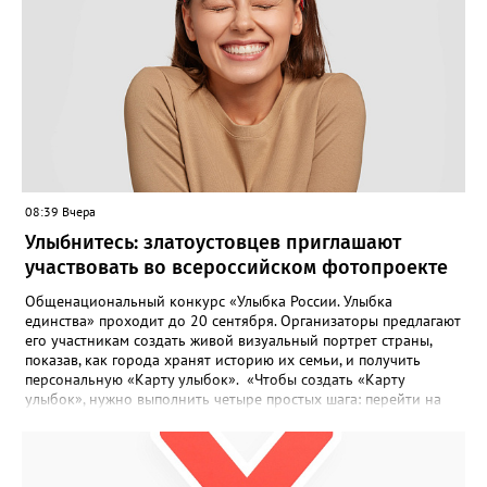
08:39 Вчера
Улыбнитесь: златоустовцев приглашают
участвовать во всероссийском фотопроекте
Общенациональный конкурс «Улыбка России. Улыбка
единства» проходит до 20 сентября. Организаторы предлагают
его участникам создать живой визуальный портрет страны,
показав, как города хранят историю их семьи, и получить
персональную «Карту улыбок». «Чтобы создать «Карту
улыбок», нужно выполнить четыре простых шага: перейти на
сайт улыбкароссии.рф и нажать кнопку «Собрать карту
улыбок»; загрузить фотографию с улыбкой – подойдёт портрет
одного человека, пары, семьи или нескольких поколений в
одном кадре; отметить один или несколько городов,