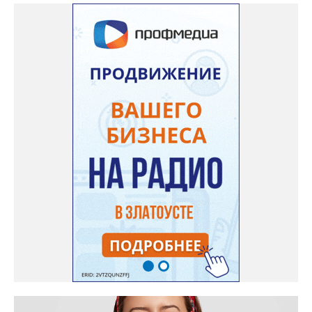
однажды реанимация не смогла добраться до больного.
Жители писали в администрацию города и другие инстанции,
пытались ремонтировать дорогу своими силами – всё тщетно»,
– рассказали в ОНФ. Общественники подчеркнули: именно
они добились, чтобы участок разровняли и отсыпали. Для
этого потребовалось обратиться в мэрию Златоуста.