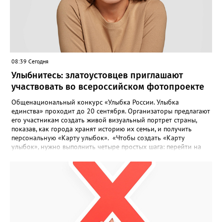
08:39 Сегодня
Улыбнитесь: златоустовцев приглашают
участвовать во всероссийском фотопроекте
Общенациональный конкурс «Улыбка России. Улыбка
единства» проходит до 20 сентября. Организаторы предлагают
его участникам создать живой визуальный портрет страны,
показав, как города хранят историю их семьи, и получить
персональную «Карту улыбок». «Чтобы создать «Карту
улыбок», нужно выполнить четыре простых шага: перейти на
сайт улыбкароссии.рф и нажать кнопку «Собрать карту
улыбок»; загрузить фотографию с улыбкой – подойдёт портрет
одного человека, пары, семьи или нескольких поколений в
одном кадре; отметить один или несколько городов,
связанных с историей семьи или важными воспоминаниями;
добавить подписи к городам, кратко объяснив связь с каждым
из них, указать контакты и подтвердить согласие с правилами
проекта», - говорится в инструкции на сайте проекта. ‍Заявка