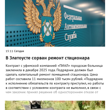
“Моя школа” объединит все школьные сервисы в единую
безопасную государственную экосистему. Предполагается, что
переход пройдёт максимально комфортно для пользователей».
Привычные функции - оценки, расписание, домашние задания,
связь с учителями, знакомые пользователям экосистемы
«Госуслуги Моя школа», не просто сохранятся, они будут
собраны в одном месте, подчеркнули в ведомстве. Причём в
этом случае переход на ТОР станет вообще незаметным.
15:11 Сегодня
В Златоусте сорван ремонт стационара
Контракт с уфимской компанией «ПИАЛ» городская больница
заключила в декабре 2025 года. Подрядчик должен был
сделать капитальный ремонт помещений стационара. Цена
работ составила 11 миллионов 100 тысяч рублей. «Подрядчик
к исполнению обязательств по контракту приступил, но работы
в соответствии с условиями контракта не выполнил, в связи с
чем заказчик принял решение об одностороннем отказе от
исполнения обязательств по контракту», – сообщили в
Челябинском УФАС. Антимонопольная служба приняла
решение включить ООО «ПИАЛ» в реестр недобросовестных
поставщиков. В чёрном списке уфимский подрядчик будет два