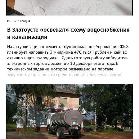
05:52 Сегодня
В Златоусте «освежат» схему водоснабжения
и канализации
На актуализацию документа муниципальное Управление ЖКХ
планирует направить 3 миллиона 470 тысяч рублей и сейчас
активно ищет подрядчика. Сдать готовую работу победитель
электронных торгов должен до 10 декабря этого года. В
техническом задании, которое размещено на портале
закупки.гоу, сказано, что среди главных задач - улучшение
качества жизни и охраны здоровья златоустовцев и
повышение энергоэффективности систем. Кроме электронных
схем, исполнителю нужно разработать предложения по
строительству и реконструкции водоснабжения и канализации,
оценив размер вложений, а также представить перечень
бесхозных объектов и возможные сценарии развития этой
сферы городского хозяйства. В июне 2025 года
«Златоуст.инфо» сообщал о подобных торгах. Тогда цена
вопроса была почти в три раза выше - 9 миллионов 13 тысяч
486 рублей, а в списке работ была разработка электронной
системы ливнёвок.