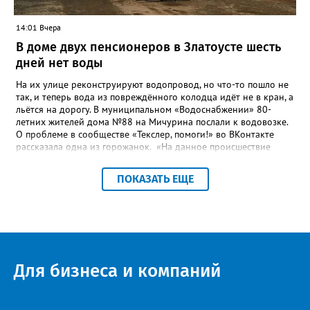
14:01 Вчера
В доме двух пенсионеров в Златоусте шесть
дней нет воды
На их улице реконструируют водопровод, но что-то пошло не
так, и теперь вода из повреждённого колодца идёт не в кран, а
льётся на дорогу. В муниципальном «Водоснабжении» 80-
летних жителей дома №88 на Мичурина послали к водовозке.
О проблеме в сообществе «Текслер, помоги!» во ВКонтакте
рассказала одна из горожанок. «На данное происшествие
аварийная бригада до сих пор не приехала, и по словам
гл.инженера Шепелева А.Н. из обслуживающей организации
ПОКАЗАТЬ ЕЩЕ
МУП ЗГО "Златоустовское Водоснабжение" ул. Островского, 7,
никакие работы по восстановлению подачи воды в дом
проводиться не будут. Вот уже шесть дней пенсионеры без
воды!», - пишет возмущённая женщина (стиль, орфография и
пунктуация авторские). Под обращением есть комментарий
пользователя под ником Olga Vyacheslavovna. Она сообщает:
сейчас МУП «Водоснабжение» ведёт реконструкцию сетей в
Для бизнеса и компаний
посёлке и работать приходится в сложных условиях горной
местности. «К сожалению, в процессе бурения иногда
выявляются или случайно повреждаются существующие вводы
малого диаметра, - отмечает Olga Vyacheslavovna. - Зачастую