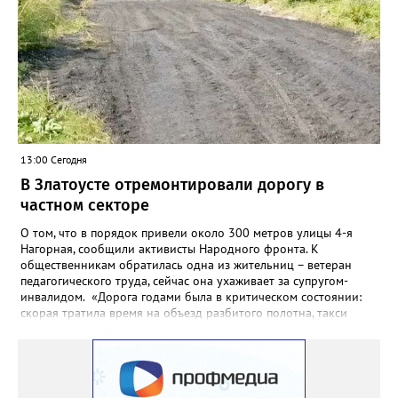
года.
13:00 Сегодня
В Златоусте отремонтировали дорогу в
частном секторе
О том, что в порядок привели около 300 метров улицы 4-я
Нагорная, сообщили активисты Народного фронта. К
общественникам обратилась одна из жительниц – ветеран
педагогического труда, сейчас она ухаживает за супругом-
инвалидом. «Дорога годами была в критическом состоянии:
скорая тратила время на объезд разбитого полотна, такси
порой отказывались пробираться к домам, щадя подвеску, а
однажды реанимация не смогла добраться до больного.
Жители писали в администрацию города и другие инстанции,
пытались ремонтировать дорогу своими силами – всё тщетно»,
– рассказали в ОНФ. Общественники подчеркнули: именно