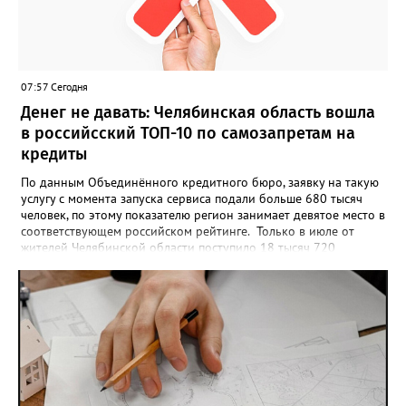
может быть семейной, а после модерации стать частью
визуального архива проекта. 20 участников обещают
пригласить на итоговую фотосессию в Москве. Персональную
«Карту улыбок», которую можно скачать, сохранить и
опубликовать в социальных сетях, отмечают в оргкомитете,
07:57 Сегодня
получат все, кто улыбнулся.
Денег не давать: Челябинская область вошла
в российсский ТОП-10 по самозапретам на
кредиты
По данным Объединённого кредитного бюро, заявку на такую
услугу с момента запуска сервиса подали больше 680 тысяч
человек, по этому показателю регион занимает девятое место в
соответствующем российском рейтинге. Только в июле от
жителей Челябинской области поступило 18 тысяч 720
заявлений на установку ограничений и около 6700 — на их
снятие. В целом не давать им взаймы сегодня просят 543 с
лишним тысячи человек. Почти 89 тысяч за это время решили
запрет отозвать. При этом, утверждают аналитики бюро,
примерно каждый пятый из тех, кто установил самозапрет,
никогда кредиты не брал, столько же погасили долги недавно,
а больше половины имеют долговые обязательства сейчас.