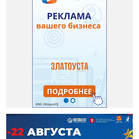
многоквартирного дома, отсутствовало взаимодействие с
ресурсоснабжающей организацией, ЕДДС и иными службами»,
— сообщила начальник Главного управления ГЖИ Ирина
Настенко. В следующий раз, рекомендовали в
Госжилинспекции, службы должны действовать слаженно. И
оперативно делиться информацией со всеми
заинтересованными – от поставщика тепла до конечных
потребителей.