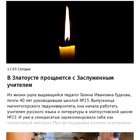
силы перед долгой зимовкой.
12:03 Сегодня
В Златоусте прощаются с Заслуженным
учителем
Из жизни ушла выдающийся педагог Галина Ивановна Гудкова,
почти 40 лет руководившая школой №23. Выпускница
магнитогорского педуниверситета, она начала работать
учителем русского языка и литературы в златоустовской школе
№22. И уже в семидесятые зарекомендовала себя как
талантливый методист. При её поддержке коллеги участвовали
в профессиональных конкурсах и добивались успехов.
«Благодаря её мудрому руководству в школе сформировался
сильный педагогический коллектив, объединённый общими