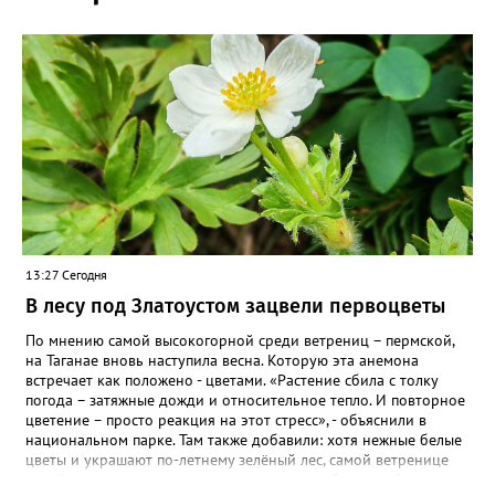
13:27 Сегодня
В лесу под Златоустом зацвели первоцветы
По мнению самой высокогорной среди ветрениц – пермской,
на Таганае вновь наступила весна. Которую эта анемона
встречает как положено - цветами. «Растение сбила с толку
погода – затяжные дожди и относительное тепло. И повторное
цветение – просто реакция на этот стресс», - объяснили в
национальном парке. Там также добавили: хотя нежные белые
цветы и украшают по-летнему зелёный лес, самой ветренице
такой «рецидив» пользы не приносит, а наоборот, забирает