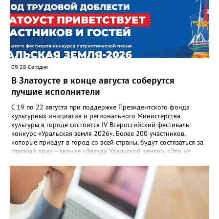
09:28 Сегодня
В Златоусте в конце августа соберутся
лучшие исполнители
С 19 по 22 августа при поддержке Президентского фонда
культурных инициатив и регионального Министерства
культуры в городе состоится IV Всероссийский фестиваль-
конкурс «Уральская земля 2026». Более 200 участников,
которые приедут в город со всей страны, будут состязаться за
главный приз – звание «Звезда Уральской земли». «Это не
просто конкурс, а четыре дня живого творчества:
прослушивания участников, мастер-классы от ведущих
наставников, выступления победителей прошлых лет и
приглашённых артистов», - сообщает оргкомитет. Вход на все
фестивальные мероприятия будет свободным. В 2025 году в
фестивале участвовали 26 финалистов из городов
Челябинской, Свердловской, Курганской, Оренбургской