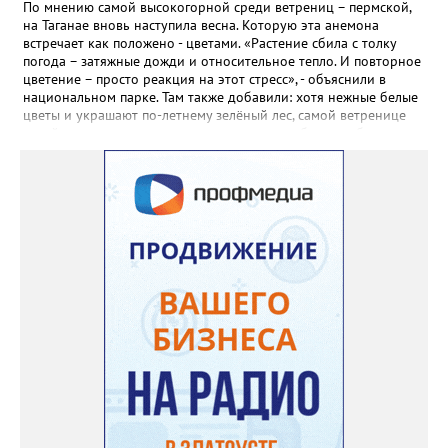
весной прорастет сама. Ещё один секрет – этот символ
По мнению самой высокогорной среди ветрениц – пермской,
Прованса не любит «вкусную» почву. Добавляйте в посадочную
на Таганае вновь наступила весна. Которую эта анемона
яму гравий и песок – требуется хороший дренаж. В первый год
встречает как положено - цветами. «Растение сбила с толку
Екатерина рекомендует цветы убирать, чтобы силы куста
погода – затяжные дожди и относительное тепло. И повторное
пошли на наращивание корневой системы. А со второго года
цветение – просто реакция на этот стресс», - объяснили в
пусть лаванда цветёт во всю силу! Фото: Екатерина Бойко,
национальном парке. Там также добавили: хотя нежные белые
специально для «Златоуст.инфо». Обсуждение новости здесь
цветы и украшают по-летнему зелёный лес, самой ветренице
ВКОНТАКТЕ https://vk.com/newszlatoust74
такой «рецидив» пользы не приносит, а наоборот, забирает
силы перед долгой зимовкой.