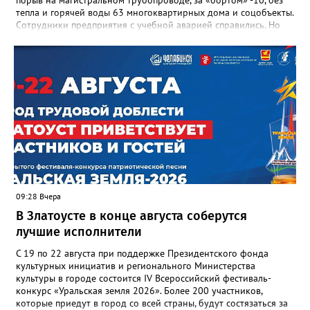
тепла и горячей воды 63 многоквартирных дома и соцобъекты.
Сотрудники предприятия с учебной аварией справились. Но
участвовавшие в тренировке представители Госжилинспекции
отметили и недочёты. «Например, управляющие компании
несвоевременно приняли меры для предотвращения
“перемерзания” общей домовой тепловой сети
многоквартирного дома, отсутствовало взаимодействие с
ресурсоснабжающей организацией, ЕДДС и иными службами»,
— сообщила начальник Главного управления ГЖИ Ирина
Настенко. В следующий раз, рекомендовали в
Госжилинспекции, службы должны действовать слаженно. И
оперативно делиться информацией со всеми
заинтересованными – от поставщика тепла до конечных
потребителей.
09:28 Вчера
В Златоусте в конце августа соберутся
лучшие исполнители
С 19 по 22 августа при поддержке Президентского фонда
культурных инициатив и регионального Министерства
культуры в городе состоится IV Всероссийский фестиваль-
конкурс «Уральская земля 2026». Более 200 участников,
которые приедут в город со всей страны, будут состязаться за