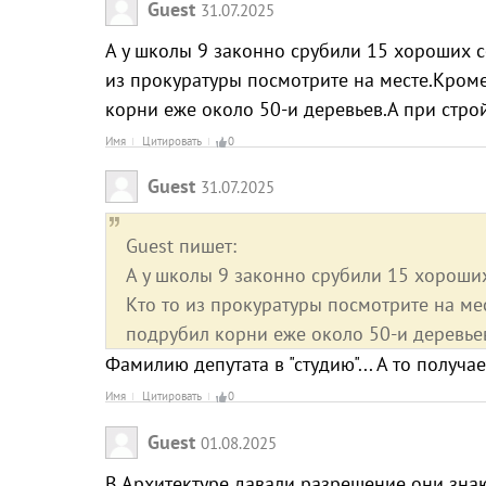
Guest
31.07.2025
А у школы 9 законно срубили 15 хороших со
из прокуратуры посмотрите на месте.Кром
корни еже около 50-и деревьев.А при стро
Имя
Цитировать
0
Guest
31.07.2025
Guest пишет:
А у школы 9 законно срубили 15 хороших
Кто то из прокуратуры посмотрите на м
подрубил корни еже около 50-и деревьев
Фамилию депутата в "студию"... А то получает
Имя
Цитировать
0
Guest
01.08.2025
В Архитектуре давали разрешение они знаю