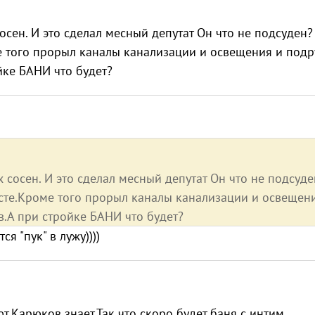
сен. И это сделал месный депутат Он что не подсуден?
е того прорыл каналы канализации и освещения и под
йке БАНИ что будет?
 сосен. И это сделал месный депутат Он что не подсуде
есте.Кроме того прорыл каналы канализации и освещен
.А при стройке БАНИ что будет?
ся "пук" в лужу))))
т.Карюков знает.Так что скоро будет баня с интим