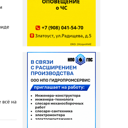
и
виде
 всё на