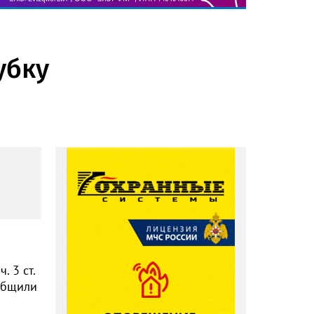
убку
 3 ст.
общили