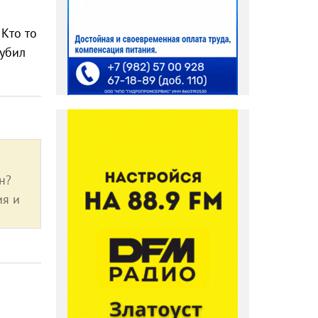
 Кто то
рубил
н?
ия и