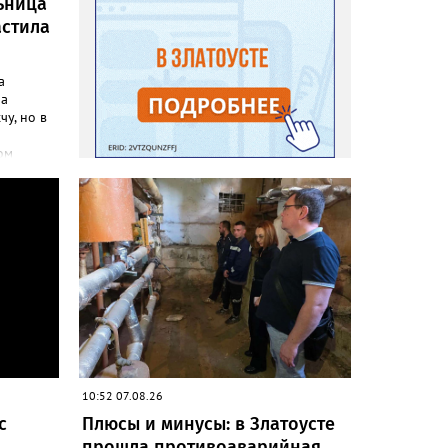
ьница
астила
а
ла
чу, но в
ом
инфо»
осатой
лась
но своим
до
адовод.
«Юлия»,
говорят,
на пару
леть,
 сетках
10:52 07.08.26
с
Плюсы и минусы: в Златоусте
оды из
прошла противоаварийная