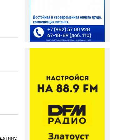
дятину,