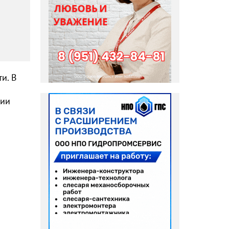
и. В
ции