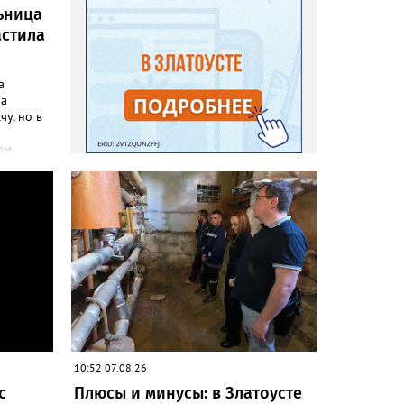
ьница
астила
а
ла
чу, но в
ом
инфо»
осатой
лась
но своим
до
адовод.
«Юлия»,
говорят,
на пару
леть,
 сетках
10:52 07.08.26
с
Плюсы и минусы: в Златоусте