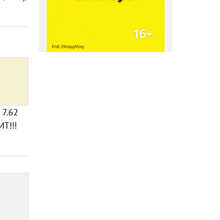
 7.62
Т!!!