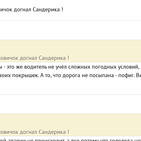
вичок догнал Сандерика !
зовичок догнал Сандерика !
ы - это же водитель не учёл сложных погодных условий,
оих покрышек. А то, что дорога не посыпана - пофиг. В
зовичок догнал Сандерика !
ой аварии не происходит, а все потому что гололеда не