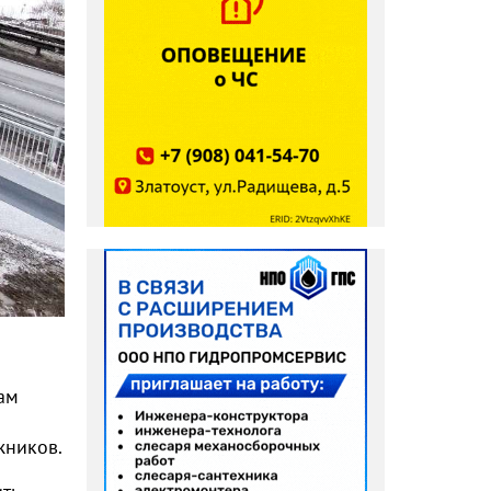
ам
жников.