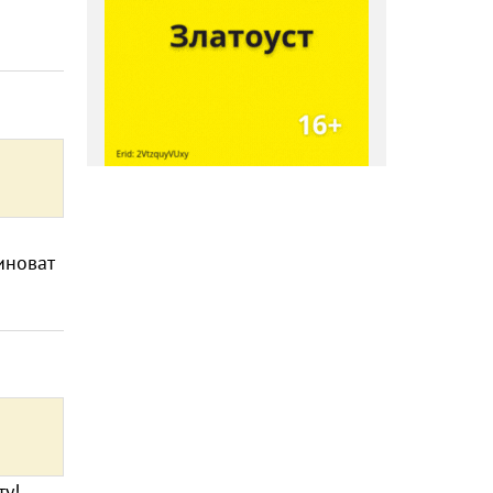
иноват
ту!