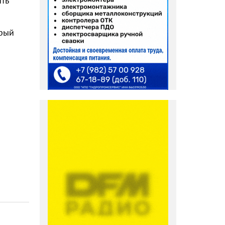
ть
крый