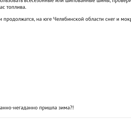
пользовать всесезонные или шипованные шины, провери
ас топлива.
и продолжатся, на юге Челябинской области снег и мо
анно-негаданно пришла зима?!