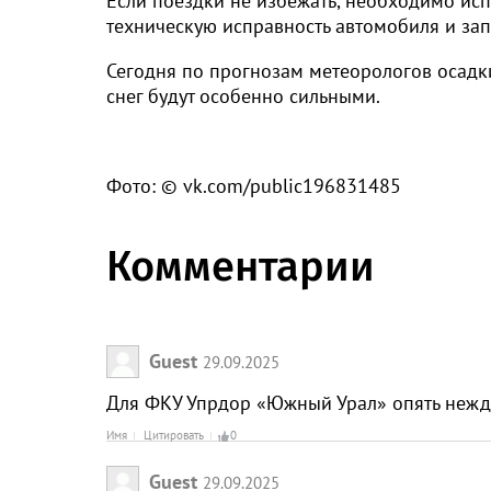
Если поездки не избежать, необходимо ис
техническую исправность автомобиля и зап
Сегодня по прогнозам метеорологов осадк
снег будут особенно сильными.
Фото: © vk.com/public196831485
Комментарии
Guest
29.09.2025
Для ФКУ Упрдор «Южный Урал» опять нежд
Имя
Цитировать
0
Guest
29.09.2025