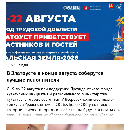
отметили и недочёты. «Например, управляющие компании
несвоевременно приняли меры для предотвращения
“перемерзания” общей домовой тепловой сети
многоквартирного дома, отсутствовало взаимодействие с
ресурсоснабжающей организацией, ЕДДС и иными службами»,
— сообщила начальник Главного управления ГЖИ Ирина
Настенко. В следующий раз, рекомендовали в
Госжилинспекции, службы должны действовать слаженно. И
оперативно делиться информацией со всеми
заинтересованными – от поставщика тепла до конечных
потребителей.
09:28 Сегодня
В Златоусте в конце августа соберутся
лучшие исполнители
С 19 по 22 августа при поддержке Президентского фонда
культурных инициатив и регионального Министерства
культуры в городе состоится IV Всероссийский фестиваль-
конкурс «Уральская земля 2026». Более 200 участников,
которые приедут в город со всей страны, будут состязаться за
главный приз – звание «Звезда Уральской земли». «Это не
просто конкурс, а четыре дня живого творчества:
прослушивания участников, мастер-классы от ведущих