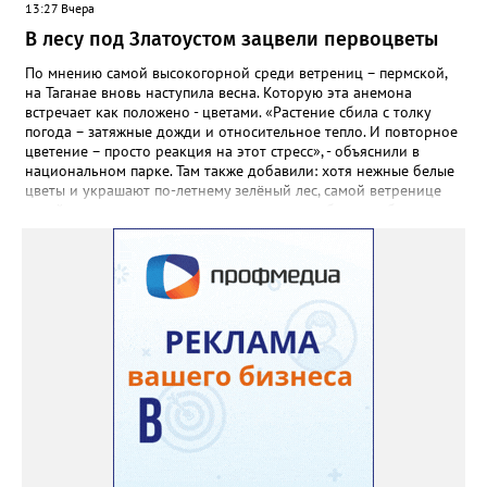
13:27 Вчера
месяца, а место посадки - мульчировать мелкой корой. Семена
самосевом в ней отлично прорастают. Если иногда срезать
В лесу под Златоустом зацвели первоцветы
сухие цветы и стряхивать семена вокруг куртины, лаванда
весной прорастет сама. Ещё один секрет – этот символ
По мнению самой высокогорной среди ветрениц – пермской,
Прованса не любит «вкусную» почву. Добавляйте в посадочную
на Таганае вновь наступила весна. Которую эта анемона
яму гравий и песок – требуется хороший дренаж. В первый год
встречает как положено - цветами. «Растение сбила с толку
Екатерина рекомендует цветы убирать, чтобы силы куста
погода – затяжные дожди и относительное тепло. И повторное
пошли на наращивание корневой системы. А со второго года
цветение – просто реакция на этот стресс», - объяснили в
пусть лаванда цветёт во всю силу! Фото: Екатерина Бойко,
национальном парке. Там также добавили: хотя нежные белые
специально для «Златоуст.инфо». Обсуждение новости здесь
цветы и украшают по-летнему зелёный лес, самой ветренице
ВКОНТАКТЕ https://vk.com/newszlatoust74
такой «рецидив» пользы не приносит, а наоборот, забирает
силы перед долгой зимовкой.