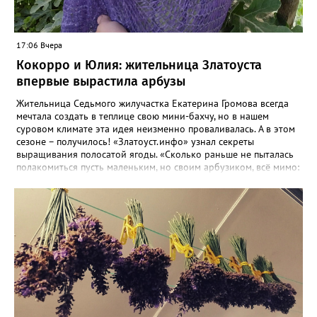
17:06 Вчера
Кокорро и Юлия: жительница Златоуста
впервые вырастила арбузы
Жительница Седьмого жилучастка Екатерина Громова всегда
мечтала создать в теплице свою мини-бахчу, но в нашем
суровом климате эта идея неизменно проваливалась. А в этом
сезоне – получилось! «Златоуст.инфо» узнал секреты
выращивания полосатой ягоды. «Сколько раньше не пыталась
полакомиться пусть маленьким, но своим арбузиком, всё мимо:
вырастали до размера бобов и отваливались, - поделилась со
«Златоуст.инфо» садовод. – В этом году посадила сорт так
называемых северных арбузов – «Юлия», а также «Коккоро»
(он жёлтый и, говорят, очень сладкий). Вот уже первый на пару
кило вызрел. Чтобы не оборвал плеть, подвешиваю своих
полосатиков в сетках из-под овощей или авоськах,
подкармливаю. Не терпится попробовать!». Опытные
бахчеводы из южных регионов в соцсетях посоветовали нашей
землячке: арбуз будет созревшим не раньше, чем с его кожуры
пропадет матовость (станет глянцевым). По срокам опыления
норма зрелости для «Коккоро» - не менее 42 дней от завязи