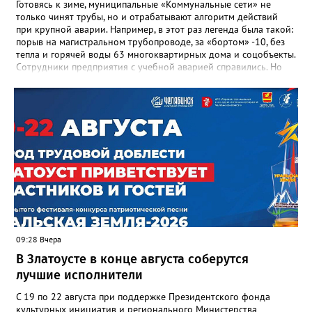
Готовясь к зиме, муниципальные «Коммунальные сети» не
только чинят трубы, но и отрабатывают алгоритм действий
при крупной аварии. Например, в этот раз легенда была такой:
порыв на магистральном трубопроводе, за «бортом» -10, без
тепла и горячей воды 63 многоквартирных дома и соцобъекты.
Сотрудники предприятия с учебной аварией справились. Но
участвовавшие в тренировке представители Госжилинспекции
отметили и недочёты. «Например, управляющие компании
несвоевременно приняли меры для предотвращения
“перемерзания” общей домовой тепловой сети
многоквартирного дома, отсутствовало взаимодействие с
ресурсоснабжающей организацией, ЕДДС и иными службами»,
— сообщила начальник Главного управления ГЖИ Ирина
Настенко. В следующий раз, рекомендовали в
Госжилинспекции, службы должны действовать слаженно. И
оперативно делиться информацией со всеми
заинтересованными – от поставщика тепла до конечных
потребителей.
09:28 Вчера
В Златоусте в конце августа соберутся
лучшие исполнители
С 19 по 22 августа при поддержке Президентского фонда
культурных инициатив и регионального Министерства