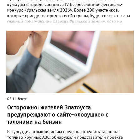
культуры в городе состоится IV Всероссийский фестиваль-
конкурс «Уральская земля 2026». Более 200 участников,
которые приедут в город со всей страны, будут состязаться за
главный приз – звание «Звезда Уральской земли». «Это не
просто конкурс, а четыре дня живого творчества:
прослушивания участников, мастер-классы от ведущих
наставников, выступления победителей прошлых лет и
приглашённых артистов», - сообщает оргкомитет. Вход на все
фестивальные мероприятия будет свободным. В 2025 году в
фестивале участвовали 26 финалистов из городов
Челябинской, Свердловской, Курганской, Оренбургской
областей, Ханты-Мансийского автономного округа и
Республики Башкортостан. Приглашённой звездой стал
идейный вдохновитель, организатор фестиваля, эстрадный
певец, победитель главного патриотического конкурса страны
«Солдатский конверт», лауреат премии в области культуры и
искусства «Золотая лира», участник телевизионных проектов
08:11 Вчера
на Первом канале, обладатель звания «Голос страны» Алексей
Ковин.
Осторожно: жителей Златоуста
предупреждают о сайте-«ловушке» с
талонами на бензин
Ресурс, где автомобилистам предлагают купить талон на
топливо крупных АЗС, обнаружили представители проекта