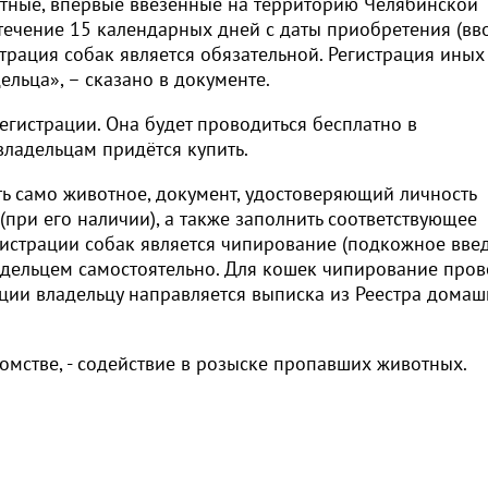
тные, впервые ввезённые на территорию Челябинской
течение 15 календарных дней с даты приобретения (вво
страция собак является обязательной. Регистрация иных
льца», – сказано в документе.
егистрации. Она будет проводиться бесплатно в
владельцам придётся купить.
ь само животное, документ, удостоверяющий личность
(при его наличии), а также заполнить соответствующее
гистрации собак является чипирование (подкожное вве
адельцем самостоятельно. Для кошек чипирование пров
ации владельцу направляется выписка из Реестра дома
домстве, - содействие в розыске пропавших животных.