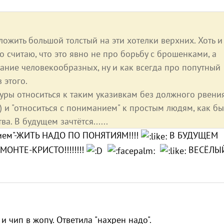
ожить большой толстый на эти хотелки верхних. Хоть и
но считаю, что это явно не про борьбу с брошенками, а
ние человекообразных, ну и как всегда про попутный
 этого.
ры относиться к таким указивкам без должного рвени
 и "относиться с пониманием" к простым людям, как бы
а. В будущем зачтётся......
манием"-ЖИТЬ НАДО ПО ПОНЯТИЯМ!!!!
В БУДУЩЕМ
МОНТЕ-КРИСТО!!!!!!!!
ВЕСЁЛЫ
и чип в жопу. Ответила "нахрен надо".