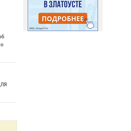
об
ко
ДЛЯ