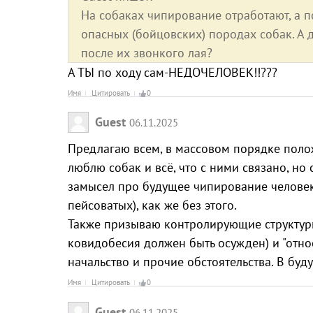
На собаках чипирование отработают, а п
опасных (бойцовских) породах собак. А 
после их звонкого лая?
А ТЫ по ходу сам-НЕДОЧЕЛОВЕК!!???
Имя
Цитировать
0
Guest
06.11.2025
Предлагаю всем, в массовом порядке полож
люблю собак и всё, что с ними связано, но
замысел про будущее чипирование человек
пейсоватых), как же без этого.
Также призываю контролирующие структуры
ковидобесия должен быть осужден) и "отно
начальство и прочие обстоятельства. В будущ
Имя
Цитировать
0
Guest
06.11.2025