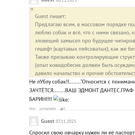
Guest пишет:
Предлагаю всем, в массовом порядке пол
люблю собак и всё, что с ними связано, 
зловещий замысел про будущее чипирова
гешефт (картавых пейсоватых), как же без
Также призываю контролирующие структу
(опыт ковидобесия должен быть осужден)
давило начальство и прочие обстоятельств
Не лУблу собак!!........"Относится с пони
ЗАЧТЁТСЯ........ВАШ ЭДМОНТ ДАНТЕС.ГРАФ 
БАРИН!!!!
Имя
Цитировать
0
Guest
07.11.2025
Спросил свою овчарку нужен ли её паспорт 