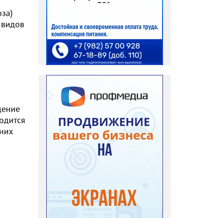
за)
 видов
дение
одится
шних