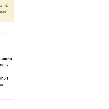
а об
лько
е
овещий
авых
опыт
ило