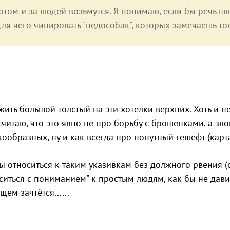
отом и за людей возьмутся. Я понимаю, если бы речь шл
для чего чипировать "недособак", которых замечаешь то
ить большой толстый на эти хотелки верхних. Хоть и н
 считаю, что это явно не про борьбу с брошенками, а зл
ообразных, ну и как всегда про попутный гешефт (карт
 относиться к таким указивкам без должного рвения (
ситься с пониманием" к простым людям, как бы не дав
ем зачтётся......