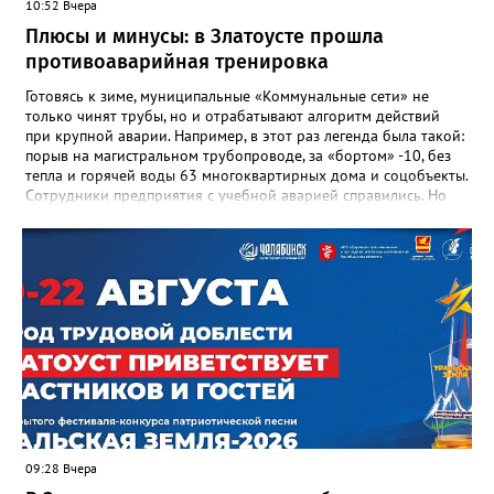
10:52 Вчера
доблестный труд», Галина Ивановна оставила не только
награды и документы, но и работающий, живой механизм
Плюсы и минусы: в Златоусте прошла
школы, который продолжает жить её принципами», - говорится
противоаварийная тренировка
в некрологе.
Готовясь к зиме, муниципальные «Коммунальные сети» не
только чинят трубы, но и отрабатывают алгоритм действий
при крупной аварии. Например, в этот раз легенда была такой:
порыв на магистральном трубопроводе, за «бортом» -10, без
тепла и горячей воды 63 многоквартирных дома и соцобъекты.
Сотрудники предприятия с учебной аварией справились. Но
участвовавшие в тренировке представители Госжилинспекции
отметили и недочёты. «Например, управляющие компании
несвоевременно приняли меры для предотвращения
“перемерзания” общей домовой тепловой сети
многоквартирного дома, отсутствовало взаимодействие с
ресурсоснабжающей организацией, ЕДДС и иными службами»,
— сообщила начальник Главного управления ГЖИ Ирина
Настенко. В следующий раз, рекомендовали в
Госжилинспекции, службы должны действовать слаженно. И
оперативно делиться информацией со всеми
заинтересованными – от поставщика тепла до конечных
потребителей.
09:28 Вчера