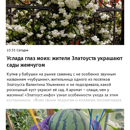
10:35 Сегодня
Услада глаз моих: жители Златоуста украшают
сады жемчугом
Купив у бабушки на рынке саженец с не особенно звучным
названием «чубушник», жительница одного из посёлков
Златоуста Валентина Ульяненко и не подозревала, какой
роскошный куст украсит её сад. А аромат – слаще, чем у
жасмина! «Златоуст.инфо» узнал особенности ухода за этим
кустарником. «Всем своим подругам и коллегам посоветовала
непременно посадить чубушник, и его становится в нашем
городе всё больше, - рассказала нашему порталу Валентина. – У
меня растёт, на мой взгляд, самый красивый сорт – «Жемчуг».
Моему кусту (на фото) четыре года, достаточно компактный.
Махровые цветки - диаметром шесть сантиметров. Цветёт в