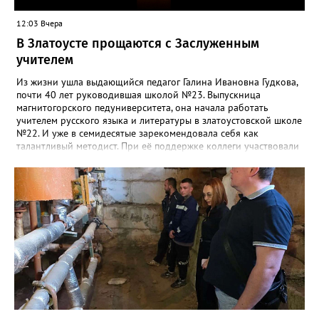
12:03 Вчера
В Златоусте прощаются с Заслуженным
учителем
Из жизни ушла выдающийся педагог Галина Ивановна Гудкова,
почти 40 лет руководившая школой №23. Выпускница
магнитогорского педуниверситета, она начала работать
учителем русского языка и литературы в златоустовской школе
№22. И уже в семидесятые зарекомендовала себя как
талантливый методист. При её поддержке коллеги участвовали
в профессиональных конкурсах и добивались успехов.
«Благодаря её мудрому руководству в школе сформировался
сильный педагогический коллектив, объединённый общими
ценностями и любовью к своему делу. Для многих Галина
Ивановна навсегда останется не только талантливым
руководителем, но и настоящим Учителем с большой буквы», -
говорится в сообществе школы №23 во ВКонтакте. Свои
соболезнования семье Галины Ивановны выразил глава
Златоуста Олег Решетников. «Её вклад зафиксирован в
важнейших документах школы, но главное - он остался в
людях: в тех учителях, которых она поддержала, в тех
учениках, которых она вдохновила. Заслуженный учитель РФ,
«Отличник народного просвещения», обладатель медали «За