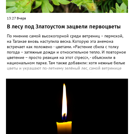
13:27 Вчера
В лесу под Златоустом зацвели первоцветы
По мнению самой высокогорной среди ветрениц – пермской,
на Таганае вновь наступила весна. Которую эта анемона
встречает как положено - цветами. «Растение сбила с толку
погода – затяжные дожди и относительное тепло. И повторное
цветение – просто реакция на этот стресс», - объяснили в
национальном парке. Там также добавили: хотя нежные белые
цветы и украшают по-летнему зелёный лес, самой ветренице
такой «рецидив» пользы не приносит, а наоборот, забирает
силы перед долгой зимовкой.