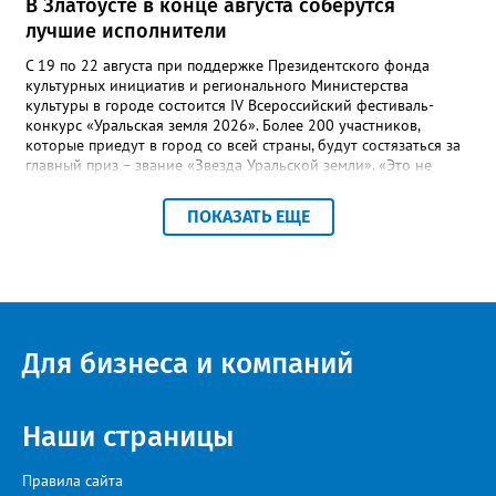
В Златоусте в конце августа соберутся
лучшие исполнители
С 19 по 22 августа при поддержке Президентского фонда
культурных инициатив и регионального Министерства
культуры в городе состоится IV Всероссийский фестиваль-
конкурс «Уральская земля 2026». Более 200 участников,
которые приедут в город со всей страны, будут состязаться за
главный приз – звание «Звезда Уральской земли». «Это не
просто конкурс, а четыре дня живого творчества:
прослушивания участников, мастер-классы от ведущих
ПОКАЗАТЬ ЕЩЕ
наставников, выступления победителей прошлых лет и
приглашённых артистов», - сообщает оргкомитет. Вход на все
фестивальные мероприятия будет свободным. В 2025 году в
фестивале участвовали 26 финалистов из городов
Челябинской, Свердловской, Курганской, Оренбургской
областей, Ханты-Мансийского автономного округа и
Республики Башкортостан. Приглашённой звездой стал
Для бизнеса и компаний
идейный вдохновитель, организатор фестиваля, эстрадный
певец, победитель главного патриотического конкурса страны
«Солдатский конверт», лауреат премии в области культуры и
искусства «Золотая лира», участник телевизионных проектов
Наши страницы
на Первом канале, обладатель звания «Голос страны» Алексей
Ковин.
Правила сайта