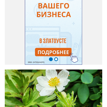
нашего портала, у неё были сорта «Вознесенская узколистная».
Только она хорошо зимует без укрытия. Всхожесть оказалась
на удивление хорошей: из пяти семян из каждой пачки четыре
взошли даже без стратификации. После покупки (по весне)
садовод советует сразу убрать семена в холодильник на два
месяца, а место посадки - мульчировать мелкой корой. Семена
самосевом в ней отлично прорастают. Если иногда срезать
сухие цветы и стряхивать семена вокруг куртины, лаванда
весной прорастет сама. Ещё один секрет – этот символ
Прованса не любит «вкусную» почву. Добавляйте в посадочную
яму гравий и песок – требуется хороший дренаж. В первый год
Екатерина рекомендует цветы убирать, чтобы силы куста
пошли на наращивание корневой системы. А со второго года
пусть лаванда цветёт во всю силу! Фото: Екатерина Бойко,
специально для «Златоуст.инфо». Обсуждение новости здесь
ВКОНТАКТЕ https://vk.com/newszlatoust74