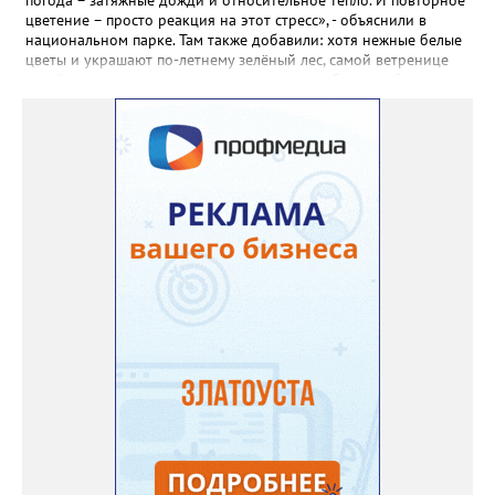
пошли на наращивание корневой системы. А со второго года
цветение – просто реакция на этот стресс», - объяснили в
пусть лаванда цветёт во всю силу! Фото: Екатерина Бойко,
национальном парке. Там также добавили: хотя нежные белые
специально для «Златоуст.инфо». Обсуждение новости здесь
цветы и украшают по-летнему зелёный лес, самой ветренице
ВКОНТАКТЕ https://vk.com/newszlatoust74
такой «рецидив» пользы не приносит, а наоборот, забирает
силы перед долгой зимовкой.