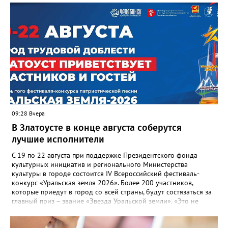
отметили и недочёты. «Например, управляющие компании
несвоевременно приняли меры для предотвращения
“перемерзания” общей домовой тепловой сети
многоквартирного дома, отсутствовало взаимодействие с
ресурсоснабжающей организацией, ЕДДС и иными службами»,
— сообщила начальник Главного управления ГЖИ Ирина
Настенко. В следующий раз, рекомендовали в
Госжилинспекции, службы должны действовать слаженно. И
оперативно делиться информацией со всеми
заинтересованными – от поставщика тепла до конечных
потребителей.
09:28 Вчера
В Златоусте в конце августа соберутся
лучшие исполнители
С 19 по 22 августа при поддержке Президентского фонда
культурных инициатив и регионального Министерства
культуры в городе состоится IV Всероссийский фестиваль-
конкурс «Уральская земля 2026». Более 200 участников,
которые приедут в город со всей страны, будут состязаться за
главный приз – звание «Звезда Уральской земли». «Это не
просто конкурс, а четыре дня живого творчества:
прослушивания участников, мастер-классы от ведущих