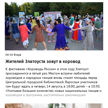
горожан приглашают с 8 по 9 августа в палаточном лагере на
берегу реки Ай. Добраться туда можно на рейсовом автобусе
до Веселовки – он отправится в 6:35, 13:21 и 18:01 от
автовокзала. Кроме того, от Центральной библиотеки до села
будут курсировать маршрутные такси. Время отправления в
10:00, 11:00, 12:00, обратные рейсы в 21:00, 21:30, 22:00.
08:56 Вчера
Жителей Златоуста зовут в хоровод
К фестивалю «Хороводы России» в этом году Златоуст
присоединится в пятый раз. Местом встречи любителей
хороводов и народных танцев вновь станет площадь перед
Центральной городской библиотекой. Взрослых участников
там будут ждать в четверг, 14 августа, в 18:00, детей – в 10:30.
«Учитывая большое количество новых национальных танцев и
хороводов в программе, настоятельно рекомендуем
познакомиться с ними на репетициях, которые пройдут 6
(четверг) и 11 (вторник) августа в 18:00 на той же площади, -