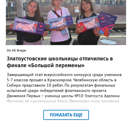
квартире, возможные аварии и перебои, размер платы за
отопление. А также поставить оценку работе управляющей
компании – в диапазоне от «Безусловно хорошо» до
«Безусловно плохо». «Опрос займет всего пару минут, но ваши
ответы помогут обратить внимание на темы, которые
действительно важны для людей», - утверждают в
министерстве.
06:48 Вчера
Златоустовские школьницы отличились в
финале «Большой перемены»
Завершающий этап всероссийского конкурса среди учеников
5-7 классов прошёл в Красноярске. Челябинскую область в
Сибири представили 10 ребят. По результатам финальных
испытаний среди победителей флагманского проекта
Движения Первых – ученица школы №10 Златоуста Аделина
Фролова, её однокашница Алиса Девлешева стала призёром.
«Церемония закрытия финала прошла в Сибирском
федеральном университете с участием Президента Российской
ПОКАЗАТЬ ЕЩЕ
Федерации Владимира Путина, который поздравил участников
с успешным завершением конкурса и отметил значимость
проекта для развития талантливой молодёжи», - сообщили в