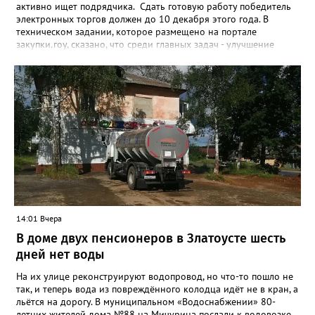
активно ищет подрядчика. Сдать готовую работу победитель
электронных торгов должен до 10 декабря этого года. В
техническом задании, которое размещено на портале
закупки.гоу, сказано, что среди главных задач - улучшение
качества жизни и охраны здоровья златоустовцев и
повышение энергоэффективности систем. Кроме электронных
схем, исполнителю нужно разработать предложения по
строительству и реконструкции водоснабжения и канализации,
оценив размер вложений, а также представить перечень
бесхозных объектов и возможные сценарии развития этой
сферы городского хозяйства. В июне 2025 года
«Златоуст.инфо» сообщал о подобных торгах. Тогда цена
вопроса была почти в три раза выше - 9 миллионов 13 тысяч
486 рублей, а в списке работ была разработка электронной
системы ливнёвок.
14:01 Вчера
В доме двух пенсионеров в Златоусте шесть
дней нет воды
На их улице реконструируют водопровод, но что-то пошло не
так, и теперь вода из повреждённого колодца идёт не в кран, а
льётся на дорогу. В муниципальном «Водоснабжении» 80-
летних жителей дома №88 на Мичурина послали к водовозке.