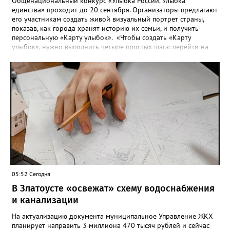
Общенациональный конкурс «Улыбка России. Улыбка
единства» проходит до 20 сентября. Организаторы предлагают
его участникам создать живой визуальный портрет страны,
показав, как города хранят историю их семьи, и получить
персональную «Карту улыбок». «Чтобы создать «Карту
улыбок», нужно выполнить четыре простых шага: перейти на
сайт улыбкароссии.рф и нажать кнопку «Собрать карту
улыбок»; загрузить фотографию с улыбкой – подойдёт портрет
одного человека, пары, семьи или нескольких поколений в
одном кадре; отметить один или несколько городов,
связанных с историей семьи или важными воспоминаниями;
добавить подписи к городам, кратко объяснив связь с каждым
из них, указать контакты и подтвердить согласие с правилами
проекта», - говорится в инструкции на сайте проекта. ‍Заявка
может быть семейной, а после модерации стать частью
визуального архива проекта. 20 участников обещают
пригласить на итоговую фотосессию в Москве. Персональную
«Карту улыбок», которую можно скачать, сохранить и
опубликовать в социальных сетях, отмечают в оргкомитете,
05:52 Сегодня
получат все, кто улыбнулся.
В Златоусте «освежат» схему водоснабжения
и канализации
На актуализацию документа муниципальное Управление ЖКХ
планирует направить 3 миллиона 470 тысяч рублей и сейчас