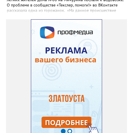
О проблеме в сообществе «Текслер, помоги!» во ВКонтакте
рассказала одна из горожанок. «На данное происшествие
аварийная бригада до сих пор не приехала, и по словам
гл.инженера Шепелева А.Н. из обслуживающей организации
МУП ЗГО "Златоустовское Водоснабжение" ул. Островского, 7,
никакие работы по восстановлению подачи воды в дом
проводиться не будут. Вот уже шесть дней пенсионеры без
воды!», - пишет возмущённая женщина (стиль, орфография и
пунктуация авторские). Под обращением есть комментарий
пользователя под ником Olga Vyacheslavovna. Она сообщает:
сейчас МУП «Водоснабжение» ведёт реконструкцию сетей в
посёлке и работать приходится в сложных условиях горной
местности. «К сожалению, в процессе бурения иногда
выявляются или случайно повреждаются существующие вводы
малого диаметра, - отмечает Olga Vyacheslavovna. - Зачастую
такие вводы не отражены в исполнительной документации
либо проходят в непосредственной близости от трассы
строительства. Каждый подобный случай требует отдельного
обследования и последующего восстановления. Несмотря на
возникающие сложности, предприятие ежедневно
обеспечивает жителей питьевой водой. Подвоз воды
организован с 17:00 до 20:00 у магазина “Олеся”».
Представитель «Водоснабжения» уверяет: предприятие делает
всё возможное, «чтобы завершить восстановительные работы в