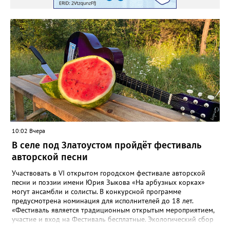
кратчайшие сроки». И благодарит за «терпение и понимание».
Когда будет восстановлена подача воды в дом №88 в
комментарии не уточняется.
10:02 Вчера
В селе под Златоустом пройдёт фестиваль
авторской песни
Участвовать в VI открытом городском фестивале авторской
песни и поэзии имени Юрия Зыкова «На арбузных корках»
могут ансамбли и солисты. В конкурсной программе
предусмотрена номинация для исполнителей до 18 лет.
«Фестиваль является традиционным открытым мероприятием,
участие и вход на Фестиваль бесплатные. Экологический сбор
от 300 рублей», - сообщают организаторы. «Фестивалить»