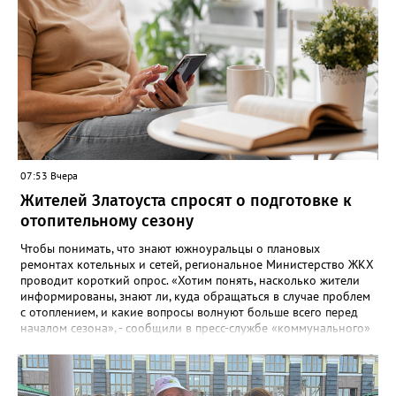
сообщают организаторы. И добавляют: - Репетиции состоятся в
любую погоду! Если не на открытом воздухе, то в большом
зале на 5-ом этаже». Праздники для детей и взрослых в этом
году будут объединены общим названием «Златоустовский
народ, вставай в единый хоровод!».
07:53 Вчера
Жителей Златоуста спросят о подготовке к
отопительному сезону
Чтобы понимать, что знают южноуральцы о плановых
ремонтах котельных и сетей, региональное Министерство ЖКХ
проводит короткий опрос. «Хотим понять, насколько жители
информированы, знают ли, куда обращаться в случае проблем
с отоплением, и какие вопросы волнуют больше всего перед
началом сезона», - сообщили в пресс-службе «коммунального»
ведомства. В анкете, с которой ознакомился «Златоуст.инфо»,
6 вопросов. Южноуральцам, например, предлагают поделиться
опасениями, мучающими их накануне зимы. Среди вариантов:
своевременное начало отопительного сезона, температура в