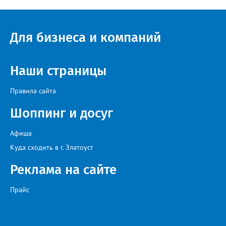
Движении Первых Златоуста. Победителей Всероссийского
конкурса «Большая перемена» ждёт многодневное
«Путешествие мечты» на специальном поезде РЖД по
маршруту Москва-Владивосток с остановками на Байкале и
Для бизнеса и компаний
космодроме Байконур, а также в крупных городах по дороге.
Наши страницы
Правила сайта
Шоппинг и досуг
Афиша
Куда сходить в г. Златоуст
Реклама на сайте
Прайс