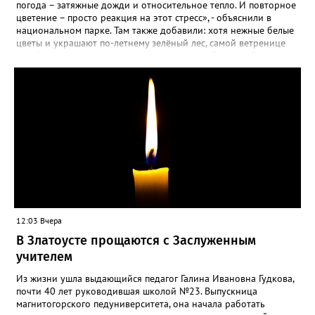
погода – затяжные дожди и относительное тепло. И повторное
цветение – просто реакция на этот стресс», - объяснили в
национальном парке. Там также добавили: хотя нежные белые
цветы и украшают по-летнему зелёный лес, самой ветренице
такой «рецидив» пользы не приносит, а наоборот, забирает
силы перед долгой зимовкой.
12:03 Вчера
В Златоусте прощаются с Заслуженным
учителем
Из жизни ушла выдающийся педагог Галина Ивановна Гудкова,
почти 40 лет руководившая школой №23. Выпускница
магнитогорского педуниверситета, она начала работать