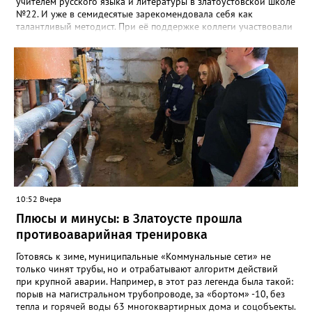
учителем русского языка и литературы в златоустовской школе
№22. И уже в семидесятые зарекомендовала себя как
талантливый методист. При её поддержке коллеги участвовали
в профессиональных конкурсах и добивались успехов.
«Благодаря её мудрому руководству в школе сформировался
сильный педагогический коллектив, объединённый общими
ценностями и любовью к своему делу. Для многих Галина
Ивановна навсегда останется не только талантливым
руководителем, но и настоящим Учителем с большой буквы», -
говорится в сообществе школы №23 во ВКонтакте. Свои
соболезнования семье Галины Ивановны выразил глава
Златоуста Олег Решетников. «Её вклад зафиксирован в
важнейших документах школы, но главное - он остался в
людях: в тех учителях, которых она поддержала, в тех
учениках, которых она вдохновила. Заслуженный учитель РФ,
«Отличник народного просвещения», обладатель медали «За
10:52 Вчера
доблестный труд», Галина Ивановна оставила не только
награды и документы, но и работающий, живой механизм
Плюсы и минусы: в Златоусте прошла
школы, который продолжает жить её принципами», - говорится
противоаварийная тренировка
в некрологе.
Готовясь к зиме, муниципальные «Коммунальные сети» не
только чинят трубы, но и отрабатывают алгоритм действий
при крупной аварии. Например, в этот раз легенда была такой:
порыв на магистральном трубопроводе, за «бортом» -10, без
тепла и горячей воды 63 многоквартирных дома и соцобъекты.