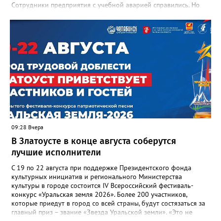
Сотрудники предприятия с учебной аварией справились. Но
участвовавшие в тренировке представители Госжилинспекции
отметили и недочёты. «Например, управляющие компании
несвоевременно приняли меры для предотвращения
“перемерзания” общей домовой тепловой сети
многоквартирного дома, отсутствовало взаимодействие с
ресурсоснабжающей организацией, ЕДДС и иными службами»,
— сообщила начальник Главного управления ГЖИ Ирина
Настенко. В следующий раз, рекомендовали в
Госжилинспекции, службы должны действовать слаженно. И
оперативно делиться информацией со всеми
заинтересованными – от поставщика тепла до конечных
потребителей.
09:28 Вчера
В Златоусте в конце августа соберутся
лучшие исполнители
С 19 по 22 августа при поддержке Президентского фонда
культурных инициатив и регионального Министерства
культуры в городе состоится IV Всероссийский фестиваль-
конкурс «Уральская земля 2026». Более 200 участников,
которые приедут в город со всей страны, будут состязаться за
главный приз – звание «Звезда Уральской земли». «Это не
просто конкурс, а четыре дня живого творчества: