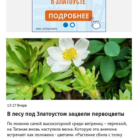
яму гравий и песок – требуется хороший дренаж. В первый год
Екатерина рекомендует цветы убирать, чтобы силы куста
пошли на наращивание корневой системы. А со второго года
пусть лаванда цветёт во всю силу! Фото: Екатерина Бойко,
специально для «Златоуст.инфо». Обсуждение новости здесь
ВКОНТАКТЕ https://vk.com/newszlatoust74
13:27 Вчера
В лесу под Златоустом зацвели первоцветы
По мнению самой высокогорной среди ветрениц – пермской,
на Таганае вновь наступила весна. Которую эта анемона
встречает как положено - цветами. «Растение сбила с толку