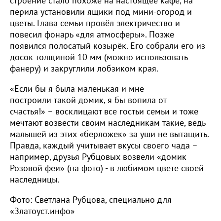
строение стало похоже на настоящее кафе, на
перила установили ящики под мини-огород и
цветы. Глава семьи провёл электричество и
повесил фонарь «для атмосферы». Позже
появился полосатый козырёк. Его собрали его из
досок толщиной 10 мм (можно использовать
фанеру) и закруглили лобзиком края.
«Если бы я была маленькая и мне
построили такой домик, я бы вопила от
счастья!» – восклицают все гостьи семьи и тоже
мечтают возвести своим наследникам такие, ведь
малышей из этих «берложек» за уши не вытащить.
Правда, каждый учитывает вкусы своего чада –
например, друзья Рубцовых возвели «домик
Розовой феи» (на фото) - в любимом цвете своей
наследницы.
Фото: Светлана Рубцова, специально для
«Златоуст.инфо»