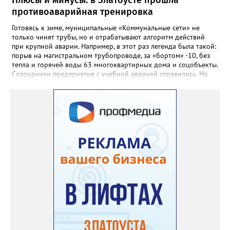
школы, который продолжает жить её принципами», - говорится
противоаварийная тренировка
в некрологе.
Готовясь к зиме, муниципальные «Коммунальные сети» не
только чинят трубы, но и отрабатывают алгоритм действий
при крупной аварии. Например, в этот раз легенда была такой:
порыв на магистральном трубопроводе, за «бортом» -10, без
тепла и горячей воды 63 многоквартирных дома и соцобъекты.
Сотрудники предприятия с учебной аварией справились. Но
участвовавшие в тренировке представители Госжилинспекции
отметили и недочёты. «Например, управляющие компании
несвоевременно приняли меры для предотвращения
“перемерзания” общей домовой тепловой сети
многоквартирного дома, отсутствовало взаимодействие с
ресурсоснабжающей организацией, ЕДДС и иными службами»,
— сообщила начальник Главного управления ГЖИ Ирина
Настенко. В следующий раз, рекомендовали в
Госжилинспекции, службы должны действовать слаженно. И
оперативно делиться информацией со всеми
заинтересованными – от поставщика тепла до конечных
потребителей.