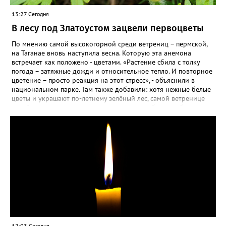
13:27 Сегодня
В лесу под Златоустом зацвели первоцветы
По мнению самой высокогорной среди ветрениц – пермской,
на Таганае вновь наступила весна. Которую эта анемона
встречает как положено - цветами. «Растение сбила с толку
погода – затяжные дожди и относительное тепло. И повторное
цветение – просто реакция на этот стресс», - объяснили в
национальном парке. Там также добавили: хотя нежные белые
цветы и украшают по-летнему зелёный лес, самой ветренице
такой «рецидив» пользы не приносит, а наоборот, забирает
силы перед долгой зимовкой.
12:03 Сегодня