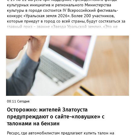
культурных инициатив и регионального Министерства
культуры в городе состоится IV Всероссийский фестиваль-
конкурс «Уральская земля 2026». Более 200 участников,
которые приедут в город со всей страны, будут состязаться за
главный приз – звание «Звезда Уральской земли». «Это не
просто конкурс, а четыре дня живого творчества:
прослушивания участников, мастер-классы от ведущих
наставников, выступления победителей прошлых лет и
приглашённых артистов», - сообщает оргкомитет. Вход на все
фестивальные мероприятия будет свободным. В 2025 году в
фестивале участвовали 26 финалистов из городов
Челябинской, Свердловской, Курганской, Оренбургской
областей, Ханты-Мансийского автономного округа и
Республики Башкортостан. Приглашённой звездой стал
идейный вдохновитель, организатор фестиваля, эстрадный
певец, победитель главного патриотического конкурса страны
«Солдатский конверт», лауреат премии в области культуры и
искусства «Золотая лира», участник телевизионных проектов
08:11 Сегодня
на Первом канале, обладатель звания «Голос страны» Алексей
Ковин.
Осторожно: жителей Златоуста
предупреждают о сайте-«ловушке» с
талонами на бензин
Ресурс, где автомобилистам предлагают купить талон на