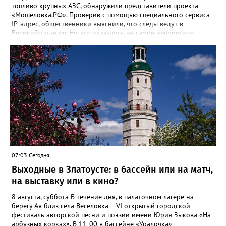
топливо крупных АЗС, обнаружили представители проекта
«Мошеловка.РФ». Проверив с помощью специального сервиса
IP-адрес, общественники выяснили, что следы ведут в
Великобританию. Но это оказалось не самое неприятное
открытие. «Сайт не содержит никакой конкретики.
Единственный рабочий элемент страницы — это форма
выбора объема топлива на 10, 50 или 100 литров с
последующим переходом к оплате. А значит, это классическая
ловушка мошенников», - сообщил руководитель Народного
фронта в Челябинской области Денис Рыжий. Активисты
советуют землякам быть осторожнее. И рассказывать о
подобных схемах «Мошеловке.РФ». Между тем, ситуация на
российском топливном рынке вроде бы стабилизировалась,
рапортуют власти. По данным замминистра энергетики Павла
Сорокина, очередей на АЗС нет в Москве, Санкт-Петербурге и
Ленинградской области. Во многих регионах сняты
ограничения на продажу бензина. В Челябинской области
07:03 Сегодня
региональный топливный штаб был создан в конце июня. 18
Выходные в Златоусте: в бассейн или на матч,
июля после очередного заседания губернатор Алексей Текслер
поручил увеличить количество бензовозов, вывести на самые
на выставку или в кино?
загруженные АЗС полицейские патрули, контролировать запасы
бензина и объёмы его продаж, а также обеспечить
8 августа, суббота В течение дня, в палаточном лагере на
бесперебойное снабжение горючим пожарных, скорых и
берегу Ая близ села Веселовка – VI открытый городской
общественного транспорта.
фестиваль авторской песни и поэзии имени Юрия Зыкова «На
арбузных корках». В 11-00 в бассейне «Уралочка» -