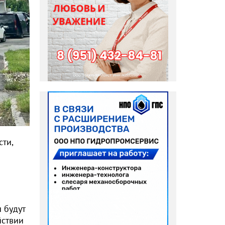
сти,
 будут
йствии