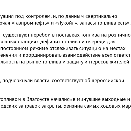
туация под контролем, и, по данным «вертикально
ая «Газпромнефть» и «Лукойл», запасы топлива есть».
, - существуют перебои в поставках топлива на розничн
вочных станциях дефицит топлива и очереди для
 постоянном режиме отслеживать ситуацию на местах,
енения и координировать взаимодействие всех ответс
бильность на рынке топлива и защиту интересов жителей
 подчеркнули власти, соответствует общероссийской
топливом в Златоусте начались в минувшие выходные и
родских заправок закрыты. Бензина самых ходовых ма