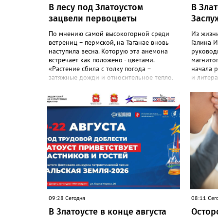
В лесу под Златоустом
В Зла
зацвели первоцветы
Заслу
По мнению самой высокогорной среди
Из жизн
ветрениц – пермской, на Таганае вновь
Галина И
наступила весна. Которую эта анемона
руковод
встречает как положено - цветами.
магнитог
«Растение сбила с толку погода –
начала р
затяжные дожди и относительное тепло.
и литера
И повторное цветение – просто реакция
№22. И 
на этот стресс», - объяснили в
зареком
национальном парке. Там также
методист
добавили: хотя нежные белые цветы и
участво
украшают по-летнему зелёный лес, самой
конкурса
ветренице такой «рецидив» пользы не
«Благода
приносит, а наоборот, забирает силы
школе с
перед долгой зимовкой.
педагог
общими 
делу. Дл
навсегда
талантл
настоящи
09:28 Сегодня
08:11 Сег
говорит
ВКонтак
В Златоусте в конце августа
Остор
Галины 