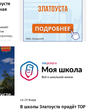
оусте
ная
чинят
итм
апример,
орыв на
ей воды
объекты.
ной
вавшие в
очёты.
нии
ля
 общей
вовало
ающей
16:29 Вчера
жбами»,
в
В школы Златоуста придёт ТОР