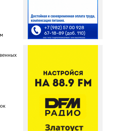
ом
твенных
рок