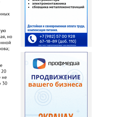
онных
кую
ая, но
онной
зова;
ре
 20
ё не
о 30