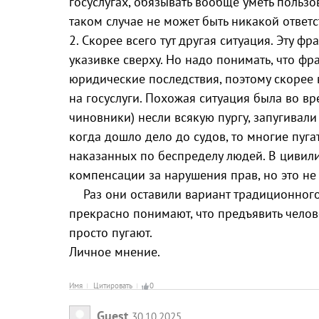
госуслугах, обязывать вообще уметь пользо
таком случае не может быть никакой ответс
2. Скорее всего тут другая ситуация. Эту ф
указивке сверху. Но надо понимать, что ф
юридические последствия, поэтому скорее 
на госуслуги. Похожая ситуация была во в
чиновники) несли всякую пургу, запугивали
когда дошло дело до судов, то многие пуг
наказанных по беспределу людей. В циви
компенсации за нарушения прав, но это не
Раз они оставили вариант традиционного в
прекрасно понимают, что предъявить человек
просто пугают.
Личное мнение.
Имя
Цитировать
0
Guest
30.10.2025