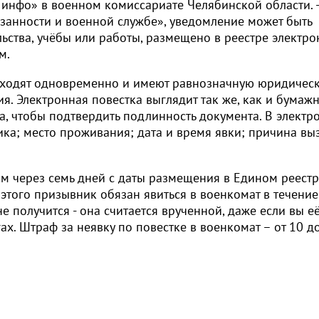
.инфо» в военном комиссариате Челябинской области. -
язанности и военной службе», уведомление может быть
льства, учёбы или работы, размещено в реестре электр
м.
ходят одновременно и имеют равнозначную юридичес
ия. Электронная повестка выглядит так же, как и бумажн
, чтобы подтвердить подлинность документа. В электр
ка; место проживания; дата и время явки; причина вы
м через семь дней с даты размещения в Едином реест
 этого призывник обязан явиться в военкомат в течение
е получится - она считается врученной, даже если вы е
ах. Штраф за неявку по повестке в военкомат – от 10 д