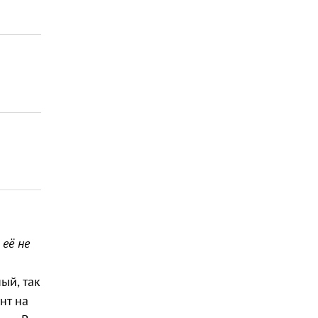
её не
ый, так
нт на