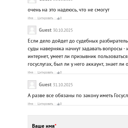
очень на это надеюсь, что не смогут
Имя
Цитировать
0
Guest
30.10.2025
Если дело дойдет до судебных разбиратель
суды наверняка начнут задавать вопросы -
интернет, умеет ли призывник пользоваться
госуслугах, был ли у него аккаунт, знает ли 
Имя
Цитировать
0
Guest
31.10.2025
А разве все обязаны по закону иметь Госус
Имя
Цитировать
0
Ваше имя
*