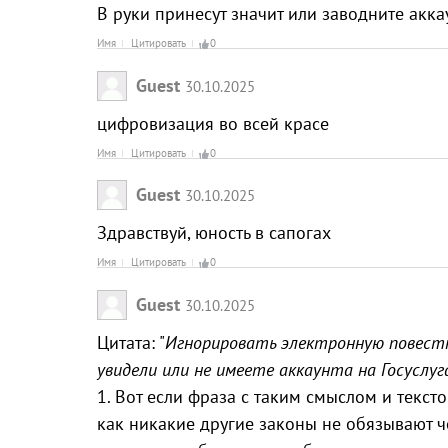
В руки принесут значит или заводните аккау
Имя
Цитировать
0
Guest
30.10.2025
цифровизация во всей красе
Имя
Цитировать
0
Guest
30.10.2025
Здравствуй, юность в сапогах
Имя
Цитировать
0
Guest
30.10.2025
Цитата: "
Игнорировать электронную повестку
увидели или не имеете аккаунта на Госуслуг
1. Вот если фраза с таким смыслом и тексто
как никакие другие законы не обязывают че