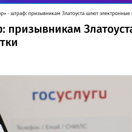
ор» - штраф: призывникам Златоуста шлют электронные
ф: призывникам Златоус
тки