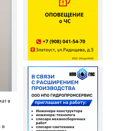
мат в
 в