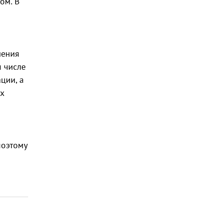
ом. В
ления
м числе
ции, а
ах
поэтому