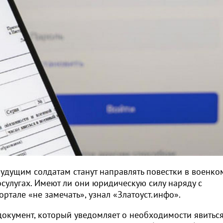
удущим солдатам станут направлять повестки в военко
осулугах. Имеют ли они юридическую силу наряду с
ортале «не замечать», узнал «Златоуст.инфо».
документ, который уведомляет о необходимости явиться