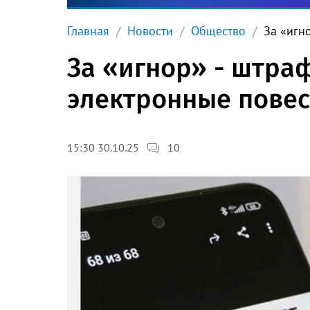
Главная
Новости
Общество
За «игн
За «игнор» - штра
электронные повес
10
15:30 30.10.25