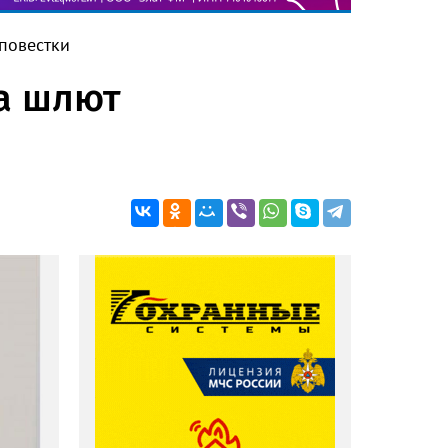
 повестки
та шлют