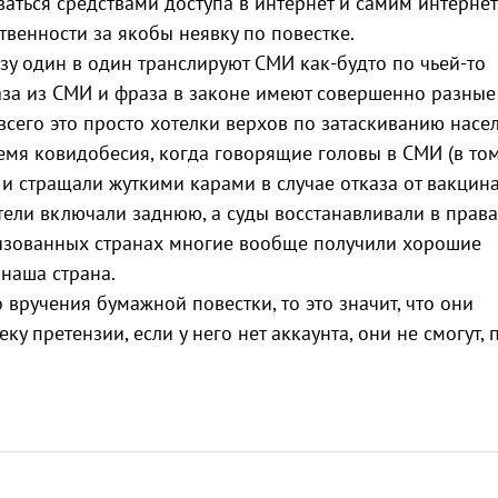
ваться средствами доступа в интернет и самим интернет
твенности за якобы неявку по повестке.
разу один в один транслируют СМИ как-будто по чьей-то
раза из СМИ и фраза в законе имеют совершенно разные
всего это просто хотелки верхов по затаскиванию насе
ремя ковидобесия, когда говорящие головы в СМИ (в то
 и стращали жуткими карами в случае отказа от вакцина
атели включали заднюю, а суды восстанавливали в прав
лизованных странах многие вообще получили хорошие
 наша страна.
ручения бумажной повестки, то это значит, что они
у претензии, если у него нет аккаунта, они не смогут, 