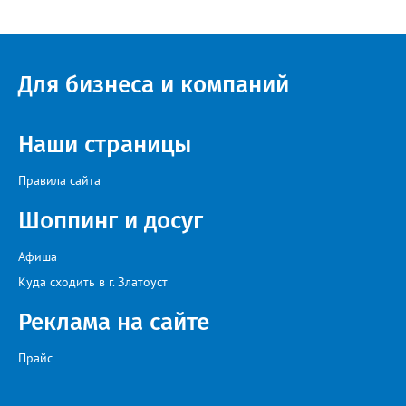
многоквартирного дома, отсутствовало взаимодействие с
ресурсоснабжающей организацией, ЕДДС и иными службами»,
— сообщила начальник Главного управления ГЖИ Ирина
Настенко. В следующий раз, рекомендовали в
Госжилинспекции, службы должны действовать слаженно. И
Для бизнеса и компаний
оперативно делиться информацией со всеми
заинтересованными – от поставщика тепла до конечных
потребителей.
Наши страницы
Правила сайта
Шоппинг и досуг
Афиша
Куда сходить в г. Златоуст
Реклама на сайте
Прайс