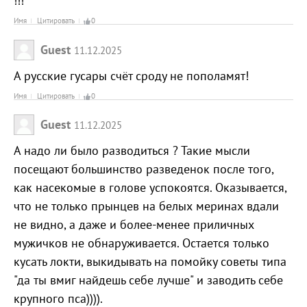
!!!
Имя
Цитировать
0
Guest
11.12.2025
А русские гусары счёт сроду не пополамят!
Имя
Цитировать
0
Guest
11.12.2025
А надо ли было разводиться ? Такие мысли
посещают большинство разведенок после того,
как насекомые в голове успокоятся. Оказывается,
что не только прынцев на белых меринах вдали
не видно, а даже и более-менее приличных
мужичков не обнаруживается. Остается только
кусать локти, выкидывать на помойку советы типа
"да ты вмиг найдешь себе лучше" и заводить себе
крупного пса)))).