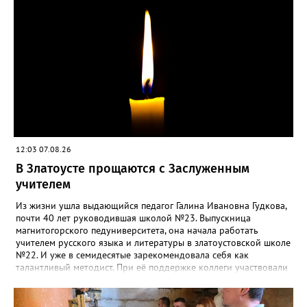
силы перед долгой зимовкой.
12:03 07.08.26
В Златоусте прощаются с Заслуженным
учителем
Из жизни ушла выдающийся педагог Галина Ивановна Гудкова,
почти 40 лет руководившая школой №23. Выпускница
магнитогорского педуниверситета, она начала работать
учителем русского языка и литературы в златоустовской школе
№22. И уже в семидесятые зарекомендовала себя как
талантливый методист. При её поддержке коллеги участвовали
в профессиональных конкурсах и добивались успехов.
«Благодаря её мудрому руководству в школе сформировался
сильный педагогический коллектив, объединённый общими