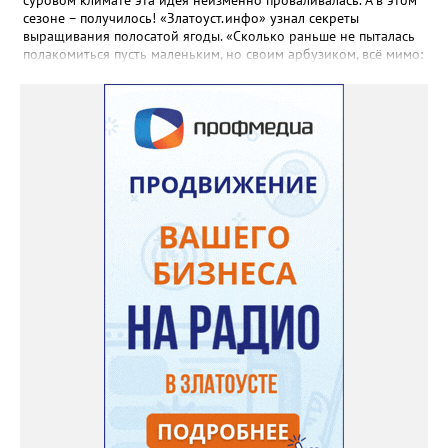
сезоне – получилось! «Златоуст.инфо» узнал секреты
выращивания полосатой ягоды. «Сколько раньше не пыталась
полакомиться пусть маленьким, но своим арбузиком, всё мимо:
вырастали до размера бобов и отваливались, - поделилась со
«Златоуст.инфо» садовод. – В этом году посадила сорт так
называемых северных арбузов – «Юлия», а также «Коккоро»
(он жёлтый и, говорят, очень сладкий). Вот уже первый на пару
кило вызрел. Чтобы не оборвал плеть, подвешиваю своих
полосатиков в сетках из-под овощей или авоськах,
подкармливаю. Не терпится попробовать!». Опытные
бахчеводы из южных регионов в соцсетях посоветовали нашей
землячке: арбуз будет созревшим не раньше, чем с его кожуры
пропадет матовость (станет глянцевым). По срокам опыления
норма зрелости для «Коккоро» - не менее 42 дней от завязи
размером с грецкий орех. Екатерина выяснила у знающих
людей и причину своих неудач – её сеянцы не опылялись, и это
нужно было делать самостоятельно. «Мужской» цветочек для
этого прикладывают к «женскому» - тычинку к пестику. Фото:
Екатерина Громова, специально для «Златоуст.инфо».
Обсуждение новости здесь
ВКОНТАКТЕ https://vk.com/newszlatoust74