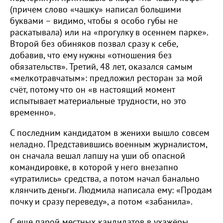
(причем слово «чашку» написал большими
буквами – видимо, чтобы я особо губы не
раскатывала) или на «прогулку в осеннем парке».
Второй без обиняков позвал сразу к себе,
добавив, что ему нужны «отношения без
обязательств». Третий, 48 лет, оказался самым
«мелкотравчатым»: предложил ресторан за мой
счёт, потому что он «в настоящий момент
испытывает материальные трудности, но это
временно».
С последним кандидатом в женихи вышло совсем
неладно. Представившись военным журналистом,
он сначала вешал лапшу на уши об опасной
командировке, в которой у него внезапно
«утратились» средства, а потом начал банально
клянчить деньги. Людмила написала ему: «Продам
почку и сразу переведу», а потом «забанила».
С еще парой местных кандидатов в ухажёры