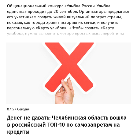
Общенациональный конкурс «Улыбка России. Улыбка
единства» проходит до 20 сентября. Организаторы предлагают
его участникам создать живой визуальный портрет страны,
показав, как города хранят историю их семьи, и получить
персональную «Карту улыбок». «Чтобы создать «Карту
улыбок», нужно выполнить четыре простых шага: перейти на
сайт улыбкароссии.рф и нажать кнопку «Собрать карту
улыбок»; загрузить фотографию с улыбкой – подойдёт портрет
одного человека, пары, семьи или нескольких поколений в
одном кадре; отметить один или несколько городов,
связанных с историей семьи или важными воспоминаниями;
добавить подписи к городам, кратко объяснив связь с каждым
из них, указать контакты и подтвердить согласие с правилами
проекта», - говорится в инструкции на сайте проекта. ‍Заявка
может быть семейной, а после модерации стать частью
визуального архива проекта. 20 участников обещают
пригласить на итоговую фотосессию в Москве. Персональную
«Карту улыбок», которую можно скачать, сохранить и
опубликовать в социальных сетях, отмечают в оргкомитете,
07:57 Сегодня
получат все, кто улыбнулся.
Денег не давать: Челябинская область вошла
в российсский ТОП-10 по самозапретам на
кредиты