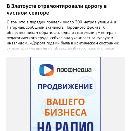
В Златоусте отремонтировали дорогу в
частном секторе
О том, что в порядок привели около 300 метров улицы 4-я
Нагорная, сообщили активисты Народного фронта. К
общественникам обратилась одна из жительниц – ветеран
педагогического труда, сейчас она ухаживает за супругом-
инвалидом. «Дорога годами была в критическом состоянии:
скорая тратила время на объезд разбитого полотна, такси
порой отказывались пробираться к домам, щадя подвеску, а
однажды реанимация не смогла добраться до больного.
Жители писали в администрацию города и другие инстанции,
пытались ремонтировать дорогу своими силами – всё тщетно»,
– рассказали в ОНФ. Общественники подчеркнули: именно
они добились, чтобы участок разровняли и отсыпали. Для
этого потребовалось обратиться в мэрию Златоуста.