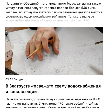
По данным Объединённого кредитного бюро, заявку на такую
услугу с момента запуска сервиса подали больше 680 тысяч
человек, по этому показателю регион занимает девятое место в
соответствующем российском рейтинге. Только в июле от
жителей Челябинской области поступило 18 тысяч 720
заявлений на установку ограничений и около 6700 — на их
снятие. В целом не давать им взаймы сегодня просят 543 с
лишним тысячи человек. Почти 89 тысяч за это время решили
запрет отозвать. При этом, утверждают аналитики бюро,
примерно каждый пятый из тех, кто установил самозапрет,
никогда кредиты не брал, столько же погасили долги недавно,
а больше половины имеют долговые обязательства сейчас.
05:52 Сегодня
В Златоусте «освежат» схему водоснабжения
и канализации
На актуализацию документа муниципальное Управление ЖКХ
планирует направить 3 миллиона 470 тысяч рублей и сейчас
активно ищет подрядчика. Сдать готовую работу победитель