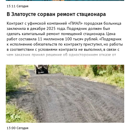
15:11 Сегодня
В Златоусте сорван ремонт стационара
Контракт с уфимской компанией «ПИАЛ» городская больница
заключила в декабре 2025 года. Подрядчик должен был
сделать капитальный ремонт помещений стационара. Цена
работ составила 11 миллионов 100 тысяч рублей. «Подрядчик
к исполнению обязательств по контракту приступил, но работы
в соответствии с условиями контракта не выполнил, в связи с
чем заказчик принял решение об одностороннем отказе от
исполнения обязательств по контракту», – сообщили в
Челябинском УФАС. Антимонопольная служба приняла
решение включить ООО «ПИАЛ» в реестр недобросовестных
поставщиков. В чёрном списке уфимский подрядчик будет два
года.
13:00 Сегодня