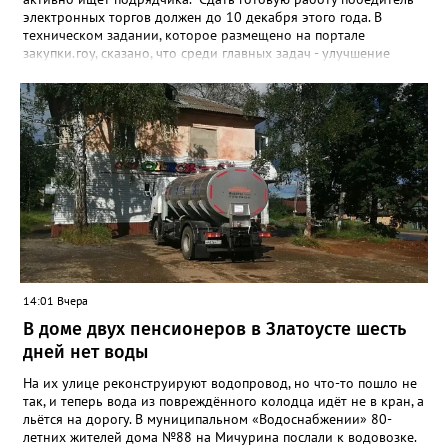
электронных торгов должен до 10 декабря этого года. В
техническом задании, которое размещено на портале
закупки.гоу, сказано, что среди главных задач - улучшение
качества жизни и охраны здоровья златоустовцев и
повышение энергоэффективности систем. Кроме электронных
схем, исполнителю нужно разработать предложения по
строительству и реконструкции водоснабжения и канализации,
оценив размер вложений, а также представить перечень
бесхозных объектов и возможные сценарии развития этой
сферы городского хозяйства. В июне 2025 года
«Златоуст.инфо» сообщал о подобных торгах. Тогда цена
вопроса была почти в три раза выше - 9 миллионов 13 тысяч
486 рублей, а в списке работ была разработка электронной
системы ливнёвок.
14:01 Вчера
В доме двух пенсионеров в Златоусте шесть
дней нет воды
На их улице реконструируют водопровод, но что-то пошло не
так, и теперь вода из повреждённого колодца идёт не в кран, а
льётся на дорогу. В муниципальном «Водоснабжении» 80-
летних жителей дома №88 на Мичурина послали к водовозке.