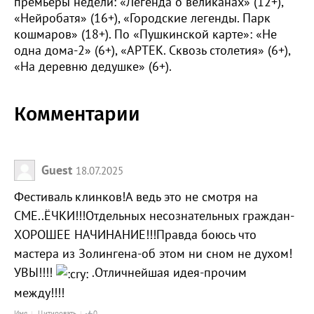
премьеры недели: «Легенда о великанах» (12+),
«Нейробатя» (16+), «Городские легенды. Парк
кошмаров» (18+). По «Пушкинской карте»: «Не
одна дома-2» (6+), «АРТЕК. Сквозь столетия» (6+),
«На деревню дедушке» (6+).
Комментарии
Guest
18.07.2025
Фестиваль клинков!А ведь это не смотря на
СМЕ..ЁЧКИ!!!Отдельных несознательных граждан-
ХОРОШЕЕ НАЧИНАНИЕ!!!Правда боюсь что
мастера из Золингена-об этом ни сном не духом!
УВЫ!!!!
.Отличнейшая идея-прочим
между!!!!
Имя
Цитировать
0