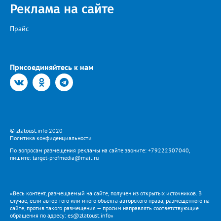
Когда будет восстановлена подача воды в дом №88 в
Реклама на сайте
комментарии не уточняется.
Прайс
Присоединяйтесь к нам
© zlatoust.info 2020
Политика конфиденциальности
По вопросам размещения рекламы на сайте звоните: +79222307040,
пишите: target-profmedia@mail.ru
«Весь контент, размещаемый на сайте, получен из открытых источников. В
случае, если автор того или иного объекта авторского права, размещенного на
сайте, против такого размещения — просим направлять соответствующие
обращения по адресу: es@zlatoust.info»