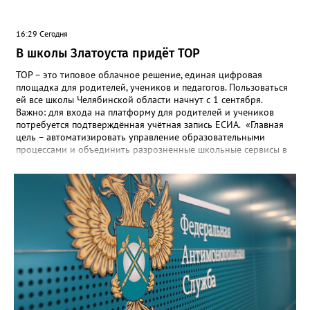
16:29 Сегодня
В школы Златоуста придёт ТОР
ТОР – это типовое облачное решение, единая цифровая
площадка для родителей, учеников и педагогов. Пользоваться
ей все школы Челябинской области начнут с 1 сентября.
Важно: для входа на платформу для родителей и учеников
потребуется подтверждённая учётная запись ЕСИА. «Главная
цель – автоматизировать управление образовательными
процессами и объединить разрозненные школьные сервисы в
одну безопасную государственную экосистему, - сообщили в
региональном министерстве образования. - Платформа ТОР
“Моя школа” объединит все школьные сервисы в единую
безопасную государственную экосистему. Предполагается, что
переход пройдёт максимально комфортно для пользователей».
Привычные функции - оценки, расписание, домашние задания,
связь с учителями, знакомые пользователям экосистемы
«Госуслуги Моя школа», не просто сохранятся, они будут
собраны в одном месте, подчеркнули в ведомстве. Причём в
этом случае переход на ТОР станет вообще незаметным.