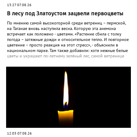
садовод советует сразу убрать семена в холодильник на два
13:27 07.08.26
месяца, а место посадки - мульчировать мелкой корой. Семена
самосевом в ней отлично прорастают. Если иногда срезать
В лесу под Златоустом зацвели первоцветы
сухие цветы и стряхивать семена вокруг куртины, лаванда
весной прорастет сама. Ещё один секрет – этот символ
По мнению самой высокогорной среди ветрениц – пермской,
Прованса не любит «вкусную» почву. Добавляйте в посадочную
на Таганае вновь наступила весна. Которую эта анемона
яму гравий и песок – требуется хороший дренаж. В первый год
встречает как положено - цветами. «Растение сбила с толку
Екатерина рекомендует цветы убирать, чтобы силы куста
погода – затяжные дожди и относительное тепло. И повторное
пошли на наращивание корневой системы. А со второго года
цветение – просто реакция на этот стресс», - объяснили в
пусть лаванда цветёт во всю силу! Фото: Екатерина Бойко,
национальном парке. Там также добавили: хотя нежные белые
специально для «Златоуст.инфо». Обсуждение новости здесь
цветы и украшают по-летнему зелёный лес, самой ветренице
ВКОНТАКТЕ https://vk.com/newszlatoust74
такой «рецидив» пользы не приносит, а наоборот, забирает
силы перед долгой зимовкой.
12:03 07.08.26