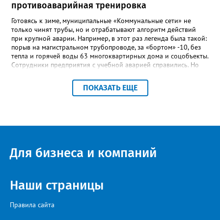
противоаварийная тренировка
в некрологе.
Готовясь к зиме, муниципальные «Коммунальные сети» не
только чинят трубы, но и отрабатывают алгоритм действий
при крупной аварии. Например, в этот раз легенда была такой:
порыв на магистральном трубопроводе, за «бортом» -10, без
тепла и горячей воды 63 многоквартирных дома и соцобъекты.
Сотрудники предприятия с учебной аварией справились. Но
участвовавшие в тренировке представители Госжилинспекции
отметили и недочёты. «Например, управляющие компании
ПОКАЗАТЬ ЕЩЕ
несвоевременно приняли меры для предотвращения
“перемерзания” общей домовой тепловой сети
многоквартирного дома, отсутствовало взаимодействие с
ресурсоснабжающей организацией, ЕДДС и иными службами»,
— сообщила начальник Главного управления ГЖИ Ирина
Настенко. В следующий раз, рекомендовали в
Госжилинспекции, службы должны действовать слаженно. И
Для бизнеса и компаний
оперативно делиться информацией со всеми
заинтересованными – от поставщика тепла до конечных
потребителей.
Наши страницы
Правила сайта