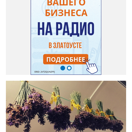
пропадет матовость (станет глянцевым). По срокам опыления
норма зрелости для «Коккоро» - не менее 42 дней от завязи
размером с грецкий орех. Екатерина выяснила у знающих
людей и причину своих неудач – её сеянцы не опылялись, и это
нужно было делать самостоятельно. «Мужской» цветочек для
этого прикладывают к «женскому» - тычинку к пестику. Фото:
Екатерина Громова, специально для «Златоуст.инфо».
Обсуждение новости здесь
ВКОНТАКТЕ https://vk.com/newszlatoust74