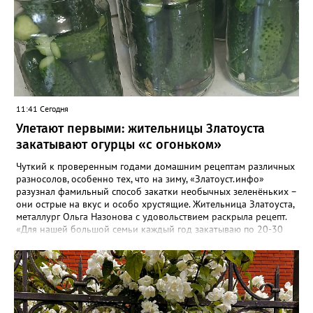
11:41 Сегодня
Улетают первыми: жительницы Златоуста
закатывают огурцы «с огоньком»
Чуткий к проверенным годами домашним рецептам различных
разносолов, особенно тех, что на зиму, «Златоуст.инфо»
разузнал фамильный способ закатки необычных зеленёньких –
они острые на вкус и особо хрустящие. Жительница Златоуста,
металлург Ольга Назонова с удовольствием раскрыла рецепт.
«Для нашей большой семьи каждый год закатываю по 20-30
банок таких огурчиков «с огоньком», но они всё равно
улетают со стола первыми, а гости неизменно просят рецепт, -
отметила Ольга. – Несмотря на это неласковое лето, парники
уже полны огурцов. Запаситесь любым недорогим острым
кетчупом и попробуйте наш семейный рецепт. Дети называют
его «Бомбяо». Первое, советует Ольга, - замачиваем огурцы в