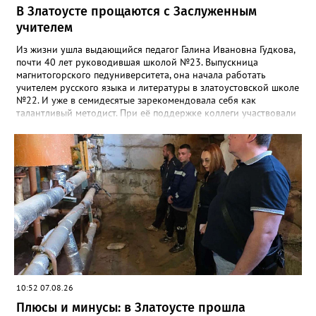
В Златоусте прощаются с Заслуженным
учителем
Из жизни ушла выдающийся педагог Галина Ивановна Гудкова,
почти 40 лет руководившая школой №23. Выпускница
магнитогорского педуниверситета, она начала работать
учителем русского языка и литературы в златоустовской школе
№22. И уже в семидесятые зарекомендовала себя как
талантливый методист. При её поддержке коллеги участвовали
в профессиональных конкурсах и добивались успехов.
«Благодаря её мудрому руководству в школе сформировался
сильный педагогический коллектив, объединённый общими
ценностями и любовью к своему делу. Для многих Галина
Ивановна навсегда останется не только талантливым
руководителем, но и настоящим Учителем с большой буквы», -
говорится в сообществе школы №23 во ВКонтакте. Свои
соболезнования семье Галины Ивановны выразил глава
Златоуста Олег Решетников. «Её вклад зафиксирован в
важнейших документах школы, но главное - он остался в
людях: в тех учителях, которых она поддержала, в тех
учениках, которых она вдохновила. Заслуженный учитель РФ,
«Отличник народного просвещения», обладатель медали «За
10:52 07.08.26
доблестный труд», Галина Ивановна оставила не только
награды и документы, но и работающий, живой механизм
Плюсы и минусы: в Златоусте прошла
школы, который продолжает жить её принципами», - говорится