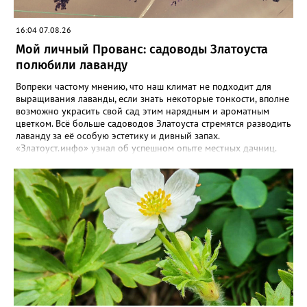
16:04 07.08.26
Мой личный Прованс: садоводы Златоуста
полюбили лаванду
Вопреки частому мнению, что наш климат не подходит для
выращивания лаванды, если знать некоторые тонкости, вполне
возможно украсить свой сад этим нарядным и ароматным
цветком. Всё больше садоводов Златоуста стремятся разводить
лаванду за её особую эстетику и дивный запах.
«Златоуст.инфо» узнал об успешном опыте местных дачниц.
«Я вырастила лаванду нежно-сиреневого красивого цвета из
семян (на фото), - отметила «Златоуст.инфо» хозяйка частного
дома Екатерина Бойко. – Посадила вдоль забора, потому что
низины этот цветок не любит. Вот уже второй год растет и
радует меня. Соседи просят саженцы: аромат и до них
доносится. В конце лета собираю лаванду в пучки, сушу –
получаются букеты и саше одновременно. Лаванда широко
используется и в кулинарии». Семена, отметила собеседница
нашего портала, у неё были сорта «Вознесенская узколистная».
Только она хорошо зимует без укрытия. Всхожесть оказалась
на удивление хорошей: из пяти семян из каждой пачки четыре
взошли даже без стратификации. После покупки (по весне)