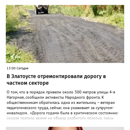
Челябинском УФАС. Антимонопольная служба приняла
решение включить ООО «ПИАЛ» в реестр недобросовестных
поставщиков. В чёрном списке уфимский подрядчик будет два
года.
13:00 Сегодня
В Златоусте отремонтировали дорогу в
частном секторе
О том, что в порядок привели около 300 метров улицы 4-я
Нагорная, сообщили активисты Народного фронта. К
общественникам обратилась одна из жительниц – ветеран
педагогического труда, сейчас она ухаживает за супругом-
инвалидом. «Дорога годами была в критическом состоянии:
скорая тратила время на объезд разбитого полотна, такси
порой отказывались пробираться к домам, щадя подвеску, а
однажды реанимация не смогла добраться до больного.