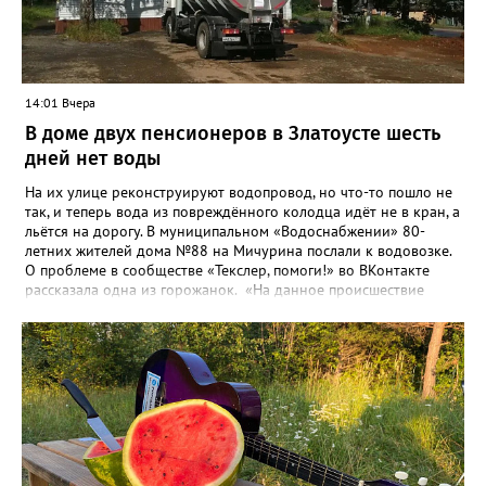
вопроса была почти в три раза выше - 9 миллионов 13 тысяч
486 рублей, а в списке работ была разработка электронной
системы ливнёвок.
14:01 Вчера
В доме двух пенсионеров в Златоусте шесть
дней нет воды
На их улице реконструируют водопровод, но что-то пошло не
так, и теперь вода из повреждённого колодца идёт не в кран, а
льётся на дорогу. В муниципальном «Водоснабжении» 80-
летних жителей дома №88 на Мичурина послали к водовозке.
О проблеме в сообществе «Текслер, помоги!» во ВКонтакте
рассказала одна из горожанок. «На данное происшествие
аварийная бригада до сих пор не приехала, и по словам
гл.инженера Шепелева А.Н. из обслуживающей организации
МУП ЗГО "Златоустовское Водоснабжение" ул. Островского, 7,
никакие работы по восстановлению подачи воды в дом
проводиться не будут. Вот уже шесть дней пенсионеры без
воды!», - пишет возмущённая женщина (стиль, орфография и
пунктуация авторские). Под обращением есть комментарий
пользователя под ником Olga Vyacheslavovna. Она сообщает:
сейчас МУП «Водоснабжение» ведёт реконструкцию сетей в
посёлке и работать приходится в сложных условиях горной