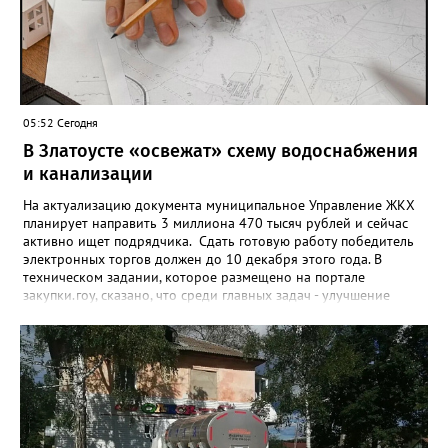
а больше половины имеют долговые обязательства сейчас.
05:52 Сегодня
В Златоусте «освежат» схему водоснабжения
и канализации
На актуализацию документа муниципальное Управление ЖКХ
планирует направить 3 миллиона 470 тысяч рублей и сейчас
активно ищет подрядчика. Сдать готовую работу победитель
электронных торгов должен до 10 декабря этого года. В
техническом задании, которое размещено на портале
закупки.гоу, сказано, что среди главных задач - улучшение
качества жизни и охраны здоровья златоустовцев и
повышение энергоэффективности систем. Кроме электронных
схем, исполнителю нужно разработать предложения по
строительству и реконструкции водоснабжения и канализации,
оценив размер вложений, а также представить перечень
бесхозных объектов и возможные сценарии развития этой
сферы городского хозяйства. В июне 2025 года
«Златоуст.инфо» сообщал о подобных торгах. Тогда цена