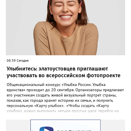
Жители писали в администрацию города и другие инстанции,
пытались ремонтировать дорогу своими силами – всё тщетно»,
– рассказали в ОНФ. Общественники подчеркнули: именно
они добились, чтобы участок разровняли и отсыпали. Для
этого потребовалось обратиться в мэрию Златоуста.
08:39 Сегодня
Улыбнитесь: златоустовцев приглашают
участвовать во всероссийском фотопроекте
Общенациональный конкурс «Улыбка России. Улыбка
единства» проходит до 20 сентября. Организаторы предлагают
его участникам создать живой визуальный портрет страны,
показав, как города хранят историю их семьи, и получить
персональную «Карту улыбок». «Чтобы создать «Карту
улыбок», нужно выполнить четыре простых шага: перейти на
сайт улыбкароссии.рф и нажать кнопку «Собрать карту
улыбок»; загрузить фотографию с улыбкой – подойдёт портрет
одного человека, пары, семьи или нескольких поколений в