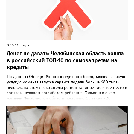
07:57 Сегодня
Денег не давать: Челябинская область вошла
в российсский ТОП-10 по самозапретам на
кредиты
По данным Объединённого кредитного бюро, заявку на такую
услугу с момента запуска сервиса подали больше 680 тысяч
человек, по этому показателю регион занимает девятое место в
соответствующем российском рейтинге. Только в июле от
жителей Челябинской области поступило 18 тысяч 720
заявлений на установку ограничений и около 6700 — на их
снятие. В целом не давать им взаймы сегодня просят 543 с
лишним тысячи человек. Почти 89 тысяч за это время решили
запрет отозвать. При этом, утверждают аналитики бюро,
примерно каждый пятый из тех, кто установил самозапрет,
никогда кредиты не брал, столько же погасили долги недавно,