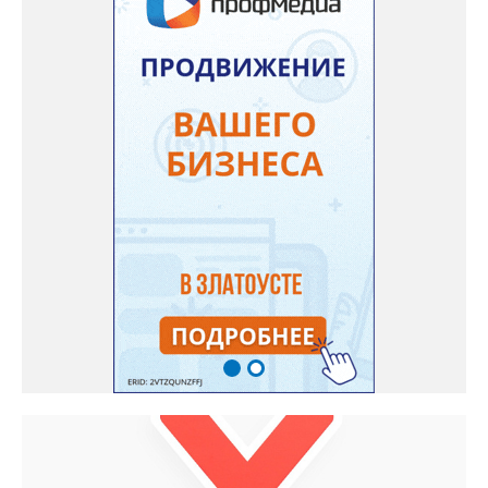
одном кадре; отметить один или несколько городов,
связанных с историей семьи или важными воспоминаниями;
добавить подписи к городам, кратко объяснив связь с каждым
из них, указать контакты и подтвердить согласие с правилами
проекта», - говорится в инструкции на сайте проекта. ‍Заявка
может быть семейной, а после модерации стать частью
визуального архива проекта. 20 участников обещают
пригласить на итоговую фотосессию в Москве. Персональную
«Карту улыбок», которую можно скачать, сохранить и
опубликовать в социальных сетях, отмечают в оргкомитете,
получат все, кто улыбнулся.