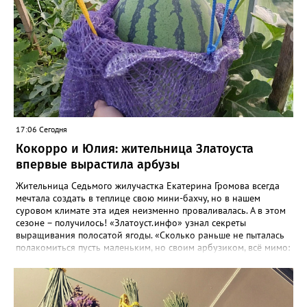
17:06 Сегодня
Кокорро и Юлия: жительница Златоуста
впервые вырастила арбузы
Жительница Седьмого жилучастка Екатерина Громова всегда
мечтала создать в теплице свою мини-бахчу, но в нашем
суровом климате эта идея неизменно проваливалась. А в этом
сезоне – получилось! «Златоуст.инфо» узнал секреты
выращивания полосатой ягоды. «Сколько раньше не пыталась
полакомиться пусть маленьким, но своим арбузиком, всё мимо:
вырастали до размера бобов и отваливались, - поделилась со
«Златоуст.инфо» садовод. – В этом году посадила сорт так
называемых северных арбузов – «Юлия», а также «Коккоро»
(он жёлтый и, говорят, очень сладкий). Вот уже первый на пару