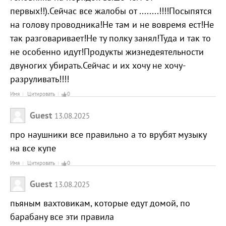
первых!!).Сейчас все жалобы от ........!!!!Посыпятся
на голову проводника!Не там и не вовремя ест!Не
так разговаривает!Не ту полку занял!Туда и так то
не особенно идут!Продукты жизнедеятельности
двуногих убирать.Сейчас и их хочу не хочу-
разруливать!!!!
Имя
Цитировать
0
Guest
13.08.2025
про наушники все правильно а то врубят музыку
на все купе
Имя
Цитировать
0
Guest
13.08.2025
пьяным вахтовикам, которые едут домой, по
барабану все эти правила