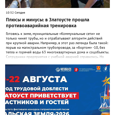
учениках, которых она вдохновила. Заслуженный учитель РФ,
«Отличник народного просвещения», обладатель медали «За
10:52 Сегодня
доблестный труд», Галина Ивановна оставила не только
награды и документы, но и работающий, живой механизм
Плюсы и минусы: в Златоусте прошла
школы, который продолжает жить её принципами», - говорится
противоаварийная тренировка
в некрологе.
Готовясь к зиме, муниципальные «Коммунальные сети» не
только чинят трубы, но и отрабатывают алгоритм действий
при крупной аварии. Например, в этот раз легенда была такой:
порыв на магистральном трубопроводе, за «бортом» -10, без
тепла и горячей воды 63 многоквартирных дома и соцобъекты.
Сотрудники предприятия с учебной аварией справились. Но
участвовавшие в тренировке представители Госжилинспекции
отметили и недочёты. «Например, управляющие компании
несвоевременно приняли меры для предотвращения
“перемерзания” общей домовой тепловой сети
многоквартирного дома, отсутствовало взаимодействие с
ресурсоснабжающей организацией, ЕДДС и иными службами»,
— сообщила начальник Главного управления ГЖИ Ирина
Настенко. В следующий раз, рекомендовали в
Госжилинспекции, службы должны действовать слаженно. И
оперативно делиться информацией со всеми
заинтересованными – от поставщика тепла до конечных
потребителей.