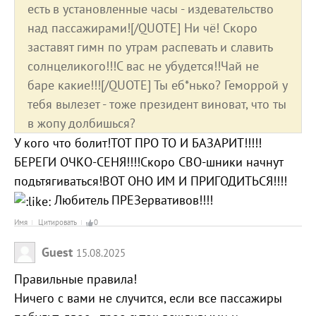
есть в установленные часы - издевательство
над пассажирами![/QUOTE] Ни чё! Скоро
заставят гимн по утрам распевать и славить
солнцеликого!!!С вас не убудется!!Чай не
баре какие!!![/QUOTE] Ты еб*нько? Геморрой у
тебя вылезет - тоже президент виноват, что ты
в жопу долбишься?
У кого что болит!ТОТ ПРО ТО И БАЗАРИТ!!!!!
БЕРЕГИ ОЧКО-СЕНЯ!!!!Скоро СВО-шники начнут
подьтягиваться!ВОТ ОНО ИМ И ПРИГОДИТЬСЯ!!!!
Любитель ПРЕЗервативов!!!!
Имя
Цитировать
0
Guest
15.08.2025
Правильные правила!
Ничего с вами не случится, если все пассажиры