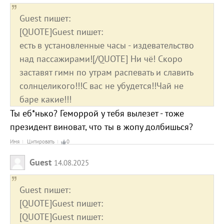
Guest пишет:
[QUOTE]Guest пишет:
есть в установленные часы - издевательство
над пассажирами![/QUOTE] Ни чё! Скоро
заставят гимн по утрам распевать и славить
солнцеликого!!!С вас не убудется!!Чай не
баре какие!!!
Ты еб*нько? Геморрой у тебя вылезет - тоже
президент виноват, что ты в жопу долбишься?
Имя
Цитировать
0
Guest
14.08.2025
Guest пишет:
[QUOTE]Guest пишет:
[QUOTE]Guest пишет: