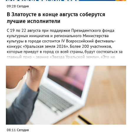
09:28 Сегодня
В Златоусте в конце августа соберутся
лучшие исполнители
С 19 по 22 августа при поддержке Президентского фонда
культурных инициатив и регионального Министерства
культуры в городе состоится IV Всероссийский фестиваль-
конкурс «Уральская земля 2026». Более 200 участников,
которые приедут в город со всей страны, будут состязаться за
главный приз – звание «Звезда Уральской земли». «Это не
просто конкурс, а четыре дня живого творчества:
прослушивания участников, мастер-классы от ведущих
наставников, выступления победителей прошлых лет и
приглашённых артистов», - сообщает оргкомитет. Вход на все
фестивальные мероприятия будет свободным. В 2025 году в
фестивале участвовали 26 финалистов из городов
Челябинской, Свердловской, Курганской, Оренбургской
областей, Ханты-Мансийского автономного округа и
Республики Башкортостан. Приглашённой звездой стал
идейный вдохновитель, организатор фестиваля, эстрадный
певец, победитель главного патриотического конкурса страны
«Солдатский конверт», лауреат премии в области культуры и
искусства «Золотая лира», участник телевизионных проектов
08:11 Сегодня
на Первом канале, обладатель звания «Голос страны» Алексей