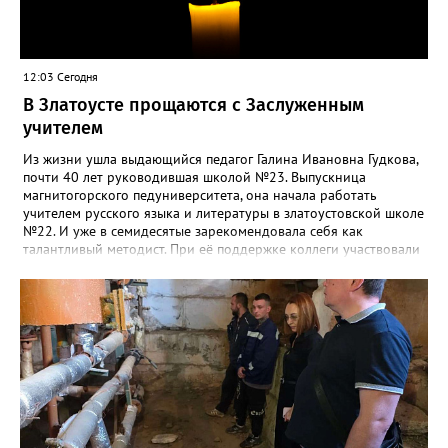
12:03 Сегодня
В Златоусте прощаются с Заслуженным
учителем
Из жизни ушла выдающийся педагог Галина Ивановна Гудкова,
почти 40 лет руководившая школой №23. Выпускница
магнитогорского педуниверситета, она начала работать
учителем русского языка и литературы в златоустовской школе
№22. И уже в семидесятые зарекомендовала себя как
талантливый методист. При её поддержке коллеги участвовали
в профессиональных конкурсах и добивались успехов.
«Благодаря её мудрому руководству в школе сформировался
сильный педагогический коллектив, объединённый общими
ценностями и любовью к своему делу. Для многих Галина
Ивановна навсегда останется не только талантливым
руководителем, но и настоящим Учителем с большой буквы», -
говорится в сообществе школы №23 во ВКонтакте. Свои
соболезнования семье Галины Ивановны выразил глава
Златоуста Олег Решетников. «Её вклад зафиксирован в
важнейших документах школы, но главное - он остался в
людях: в тех учителях, которых она поддержала, в тех