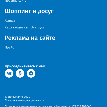
Правила сайта
поручил увеличить количество бензовозов, вывести на самые
загруженные АЗС полицейские патрули, контролировать запасы
Шоппинг и досуг
бензина и объёмы его продаж, а также обеспечить
бесперебойное снабжение горючим пожарных, скорых и
общественного транспорта.
Афиша
Куда сходить в г. Златоуст
Реклама на сайте
Прайс
Присоединяйтесь к нам
© zlatoust.info 2020
Политика конфиденциальности
По вопросам размещения рекламы на сайте звоните: +79222307040,