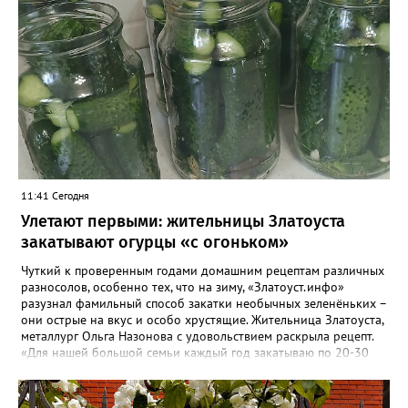
11:41 Сегодня
Улетают первыми: жительницы Златоуста
закатывают огурцы «с огоньком»
Чуткий к проверенным годами домашним рецептам различных
разносолов, особенно тех, что на зиму, «Златоуст.инфо»
разузнал фамильный способ закатки необычных зеленёньких –
они острые на вкус и особо хрустящие. Жительница Златоуста,
металлург Ольга Назонова с удовольствием раскрыла рецепт.
«Для нашей большой семьи каждый год закатываю по 20-30
банок таких огурчиков «с огоньком», но они всё равно
улетают со стола первыми, а гости неизменно просят рецепт, -
отметила Ольга. – Несмотря на это неласковое лето, парники