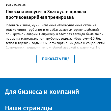
«Отличник народного просвещения», обладатель медали «За
10:52 07.08.26
доблестный труд», Галина Ивановна оставила не только
награды и документы, но и работающий, живой механизм
Плюсы и минусы: в Златоусте прошла
школы, который продолжает жить её принципами», - говорится
противоаварийная тренировка
в некрологе.
Готовясь к зиме, муниципальные «Коммунальные сети» не
только чинят трубы, но и отрабатывают алгоритм действий
при крупной аварии. Например, в этот раз легенда была такой:
порыв на магистральном трубопроводе, за «бортом» -10, без
тепла и горячей воды 63 многоквартирных дома и соцобъекты.
Сотрудники предприятия с учебной аварией справились. Но
участвовавшие в тренировке представители Госжилинспекции
отметили и недочёты. «Например, управляющие компании
ПОКАЗАТЬ ЕЩЕ
несвоевременно приняли меры для предотвращения
“перемерзания” общей домовой тепловой сети
многоквартирного дома, отсутствовало взаимодействие с
ресурсоснабжающей организацией, ЕДДС и иными службами»,
— сообщила начальник Главного управления ГЖИ Ирина
Настенко. В следующий раз, рекомендовали в
Госжилинспекции, службы должны действовать слаженно. И
Для бизнеса и компаний
оперативно делиться информацией со всеми
заинтересованными – от поставщика тепла до конечных
потребителей.
Наши страницы