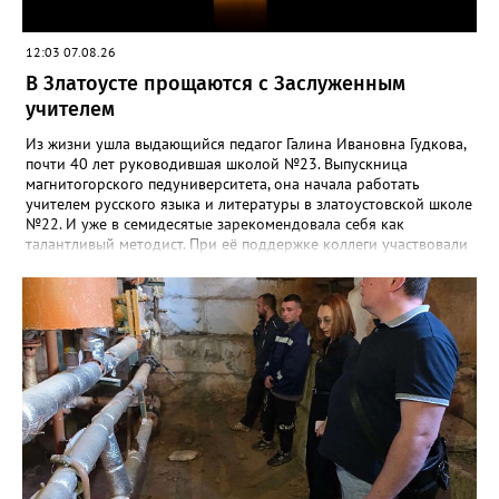
12:03 07.08.26
В Златоусте прощаются с Заслуженным
учителем
Из жизни ушла выдающийся педагог Галина Ивановна Гудкова,
почти 40 лет руководившая школой №23. Выпускница
магнитогорского педуниверситета, она начала работать
учителем русского языка и литературы в златоустовской школе
№22. И уже в семидесятые зарекомендовала себя как
талантливый методист. При её поддержке коллеги участвовали
в профессиональных конкурсах и добивались успехов.
«Благодаря её мудрому руководству в школе сформировался
сильный педагогический коллектив, объединённый общими
ценностями и любовью к своему делу. Для многих Галина
Ивановна навсегда останется не только талантливым
руководителем, но и настоящим Учителем с большой буквы», -
говорится в сообществе школы №23 во ВКонтакте. Свои
соболезнования семье Галины Ивановны выразил глава
Златоуста Олег Решетников. «Её вклад зафиксирован в
важнейших документах школы, но главное - он остался в
людях: в тех учителях, которых она поддержала, в тех
учениках, которых она вдохновила. Заслуженный учитель РФ,