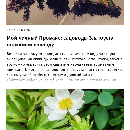
16:04 07.08.26
Мой личный Прованс: садоводы Златоуста
полюбили лаванду
Вопреки частому мнению, что наш климат не подходит для
выращивания лаванды, если знать некоторые тонкости, вполне
возможно украсить свой сад этим нарядным и ароматным
цветком. Всё больше садоводов Златоуста стремятся разводить
лаванду за её особую эстетику и дивный запах.
«Златоуст.инфо» узнал об успешном опыте местных дачниц.
«Я вырастила лаванду нежно-сиреневого красивого цвета из
семян (на фото), - отметила «Златоуст.инфо» хозяйка частного
дома Екатерина Бойко. – Посадила вдоль забора, потому что
низины этот цветок не любит. Вот уже второй год растет и
радует меня. Соседи просят саженцы: аромат и до них
доносится. В конце лета собираю лаванду в пучки, сушу –
получаются букеты и саше одновременно. Лаванда широко
используется и в кулинарии». Семена, отметила собеседница
нашего портала, у неё были сорта «Вознесенская узколистная».