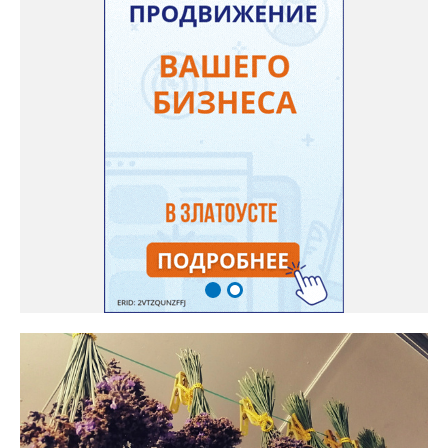
подкармливаю. Не терпится попробовать!». Опытные
бахчеводы из южных регионов в соцсетях посоветовали нашей
землячке: арбуз будет созревшим не раньше, чем с его кожуры
пропадет матовость (станет глянцевым). По срокам опыления
норма зрелости для «Коккоро» - не менее 42 дней от завязи
размером с грецкий орех. Екатерина выяснила у знающих
людей и причину своих неудач – её сеянцы не опылялись, и это
нужно было делать самостоятельно. «Мужской» цветочек для
этого прикладывают к «женскому» - тычинку к пестику. Фото:
Екатерина Громова, специально для «Златоуст.инфо».
Обсуждение новости здесь
ВКОНТАКТЕ https://vk.com/newszlatoust74