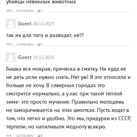
убийцы невинных животных
Имя
Цитировать
0
Guest
20.12.2025
так их для того и разводят, не?!
Имя
Цитировать
0
Guest
21.12.2025
Башка вся мокрая, причёска в смятку. Ни куда её
не деть ,если нужно снять. Нет уж! Я это относила и
больше не хочу. В северных городах это
смотрится нормально, а у нас при такой тёплой
зиме- это просто мучение. Правильно молодёжь
не заморачивается на этих шмотках. Пусть ходят в
том, что легко и удобно. Это мы, придурки из СССР,
терпели, но напяливали модноту всякую.
Имя
Цитировать
0