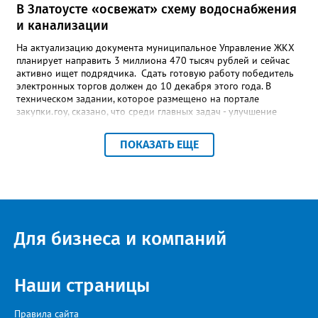
В Златоусте «освежат» схему водоснабжения
и канализации
На актуализацию документа муниципальное Управление ЖКХ
планирует направить 3 миллиона 470 тысяч рублей и сейчас
активно ищет подрядчика. Сдать готовую работу победитель
электронных торгов должен до 10 декабря этого года. В
техническом задании, которое размещено на портале
закупки.гоу, сказано, что среди главных задач - улучшение
качества жизни и охраны здоровья златоустовцев и
повышение энергоэффективности систем. Кроме электронных
ПОКАЗАТЬ ЕЩЕ
схем, исполнителю нужно разработать предложения по
строительству и реконструкции водоснабжения и канализации,
оценив размер вложений, а также представить перечень
бесхозных объектов и возможные сценарии развития этой
сферы городского хозяйства. В июне 2025 года
«Златоуст.инфо» сообщал о подобных торгах. Тогда цена
вопроса была почти в три раза выше - 9 миллионов 13 тысяч
Для бизнеса и компаний
486 рублей, а в списке работ была разработка электронной
системы ливнёвок.
Наши страницы
Правила сайта