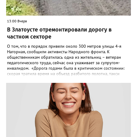
13:00 Вчера
В Златоусте отремонтировали дорогу в
частном секторе
О том, что в порядок привели около 300 метров улицы 4-я
Нагорная, сообщили активисты Народного фронта. К
общественникам обратилась одна из жительниц – ветеран
педагогического труда, сейчас она ухаживает за супругом-
инвалидом. «Дорога годами была в критическом состоянии:
скорая тратила время на объезд разбитого полотна, такси
порой отказывались пробираться к домам, щадя подвеску, а
однажды реанимация не смогла добраться до больного.
Жители писали в администрацию города и другие инстанции,
пытались ремонтировать дорогу своими силами – всё тщетно»,
– рассказали в ОНФ. Общественники подчеркнули: именно
они добились, чтобы участок разровняли и отсыпали. Для
этого потребовалось обратиться в мэрию Златоуста.