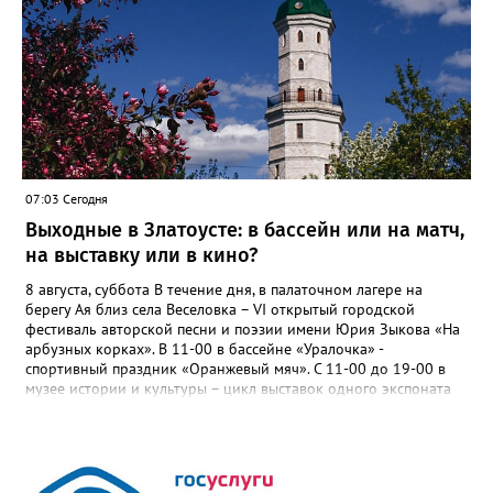
07:03 Сегодня
Выходные в Златоусте: в бассейн или на матч,
на выставку или в кино?
8 августа, суббота В течение дня, в палаточном лагере на
берегу Ая близ села Веселовка – VI открытый городской
фестиваль авторской песни и поэзии имени Юрия Зыкова «На
арбузных корках». В 11-00 в бассейне «Уралочка» -
спортивный праздник «Оранжевый мяч». С 11-00 до 19-00 в
музее истории и культуры – цикл выставок одного экспоната
«Артефакт из прошлого»: «Письменный прибор: сталь и
мастерство». В 11-00 в ДОЛ «Горный», «Металлург», «Лесная
сказка» - спортивный праздник «День физкультурника». В 14-
00 на стадионе «Металлург» - первенство Челябинской области
по футболу среди юношей до 13 лет. 9 августа, воскресенье С