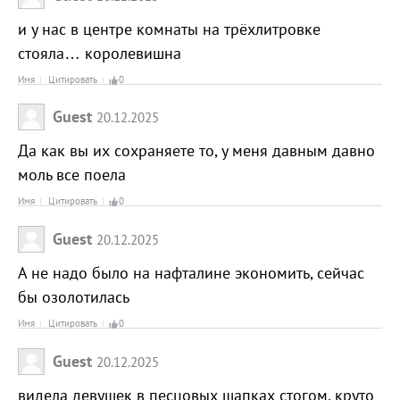
и у нас в центре комнаты на трёхлитровке
стояла… королевишна
Имя
Цитировать
0
Guest
20.12.2025
Да как вы их сохраняете то, у меня давным давно
моль все поела
Имя
Цитировать
0
Guest
20.12.2025
А не надо было на нафталине экономить, сейчас
бы озолотилась
Имя
Цитировать
0
Guest
20.12.2025
видела девушек в песцовых шапках стогом, круто