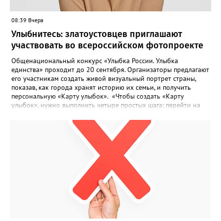
08:39 Вчера
Улыбнитесь: златоустовцев приглашают
участвовать во всероссийском фотопроекте
Общенациональный конкурс «Улыбка России. Улыбка
единства» проходит до 20 сентября. Организаторы предлагают
его участникам создать живой визуальный портрет страны,
показав, как города хранят историю их семьи, и получить
персональную «Карту улыбок». «Чтобы создать «Карту
улыбок», нужно выполнить четыре простых шага: перейти на
сайт улыбкароссии.рф и нажать кнопку «Собрать карту
улыбок»; загрузить фотографию с улыбкой – подойдёт портрет
одного человека, пары, семьи или нескольких поколений в
одном кадре; отметить один или несколько городов,
связанных с историей семьи или важными воспоминаниями;
добавить подписи к городам, кратко объяснив связь с каждым
из них, указать контакты и подтвердить согласие с правилами
проекта», - говорится в инструкции на сайте проекта. ‍Заявка
может быть семейной, а после модерации стать частью
визуального архива проекта. 20 участников обещают
пригласить на итоговую фотосессию в Москве. Персональную
«Карту улыбок», которую можно скачать, сохранить и
опубликовать в социальных сетях, отмечают в оргкомитете,