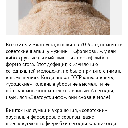
Все жители Златоуста, кто жил в 70-90-е, помнят те
советские шапки: у мужчин – «формовки», у дам –
либо круглые (самый шик – из норки), либо в
форме стога. Этот дефицит, к изумлению
сегодняшней молодёжи, не было принято снимать
в помещениях. Когда эпоха СССР канула в лету,
«уродские» головные уборы не высмеял и не
обозвал моветоном только ленивый. А сегодня,
изумился «Златоуст.инфо», они снова в моде!
Винтажные сумки и украшения, «советский»
хрусталь и фарфоровые сервизы, даже
пресловутые штофы-рыбки сегодня как никогда