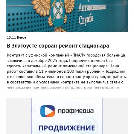
«Госуслуги Моя школа», не просто сохранятся, они будут
собраны в одном месте, подчеркнули в ведомстве. Причём в
этом случае переход на ТОР станет вообще незаметным.
15:11 Вчера
В Златоусте сорван ремонт стационара
Контракт с уфимской компанией «ПИАЛ» городская больница
заключила в декабре 2025 года. Подрядчик должен был
сделать капитальный ремонт помещений стационара. Цена
работ составила 11 миллионов 100 тысяч рублей. «Подрядчик
к исполнению обязательств по контракту приступил, но работы
в соответствии с условиями контракта не выполнил, в связи с
чем заказчик принял решение об одностороннем отказе от
исполнения обязательств по контракту», – сообщили в
Челябинском УФАС. Антимонопольная служба приняла
решение включить ООО «ПИАЛ» в реестр недобросовестных
поставщиков. В чёрном списке уфимский подрядчик будет два
года.