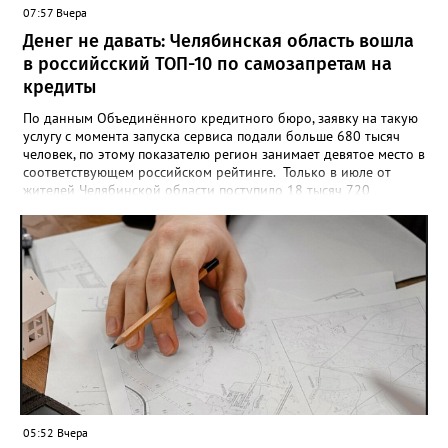
07:57 Вчера
получат все, кто улыбнулся.
Денег не давать: Челябинская область вошла
в российсский ТОП-10 по самозапретам на
кредиты
По данным Объединённого кредитного бюро, заявку на такую
услугу с момента запуска сервиса подали больше 680 тысяч
человек, по этому показателю регион занимает девятое место в
соответствующем российском рейтинге. Только в июле от
жителей Челябинской области поступило 18 тысяч 720
заявлений на установку ограничений и около 6700 — на их
снятие. В целом не давать им взаймы сегодня просят 543 с
лишним тысячи человек. Почти 89 тысяч за это время решили
запрет отозвать. При этом, утверждают аналитики бюро,
примерно каждый пятый из тех, кто установил самозапрет,
никогда кредиты не брал, столько же погасили долги недавно,
а больше половины имеют долговые обязательства сейчас.
05:52 Вчера