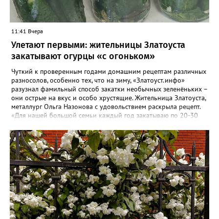
11:41 Вчера
Улетают первыми: жительницы Златоуста
закатывают огурцы «с огоньком»
Чуткий к проверенным годами домашним рецептам различных
разносолов, особенно тех, что на зиму, «Златоуст.инфо»
разузнал фамильный способ закатки необычных зеленёньких –
они острые на вкус и особо хрустящие. Жительница Златоуста,
металлург Ольга Назонова с удовольствием раскрыла рецепт.
«Для нашей большой семьи каждый год закатываю по 20-30
банок таких огурчиков «с огоньком», но они всё равно
улетают со стола первыми, а гости неизменно просят рецепт, -
отметила Ольга. – Несмотря на это неласковое лето, парники
уже полны огурцов. Запаситесь любым недорогим острым
кетчупом и попробуйте наш семейный рецепт. Дети называют
его «Бомбяо». Первое, советует Ольга, - замачиваем огурцы в
воде на 2-3 часа. Тщательно моем и обрезаем «попки». На дно
литровой банки кладём листья хрена, укроп, чеснок, лавровый
лист, перец горошком. Для маринада понадобится 1,25 литра
воды, 2 столовых ложки соли, стакан сахара, 0,5 стакана уксуса
(9-процентного), пачка острого кетчупа типа «Чили». Всё