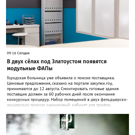
09:16 Сегодня
В двух сёлах под Златоустом появятся
модульные ФАПы
Городская больница уже объявила о поиске поставщика.
Ценовые предложения, сказано на портале закупки.гоу,
принимаются до 12 августа. Смонтировать готовые здания
поставщик должен за 60 рабочих дней после окончания
конкурсных процедур. Набор помещений в двух фельдшерско-
акушерских пунктах одинаковый: кабинет для приёма,
процедурная, комната ожидания для посетителей, санузел, а
также комната для хранения лекарственных препаратов и
другие вспомогательные. В Веселовке новый ФАП
расположится на участке №58 по улице Ленина, в Кувашах –
на Советской, 79.