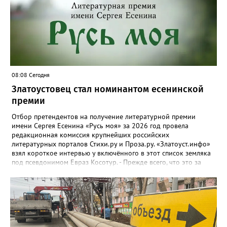
08:08 Сегодня
Златоустовец стал номинантом есенинской
премии
Отбор претендентов на получение литературной премии
имени Сергея Есенина «Русь моя» за 2026 год провела
редакционная комиссия крупнейших российских
литературных порталов Стихи.ру и Проза.ру. «Златоуст.инфо»
взял короткое интервью у включённого в этот список земляка
под псевдонимом Евраз Косотур. - Прежде всего, что это за
премия и как вы о ней узнали? - Премия имени Сергея Есенина
«Русь моя» ежегодная, её вручают в канун дня рождения
великого русского поэта. Я о ней узнал на сайте стихи.ру,
подал заявку, особо ни на что не рассчитывая. А потом мне
позвонили, сказали, что я подхожу. - Как давно пишете и о чём?
- Пишу давно, но обычно кидал в стол или отправлял
знакомым, друзьям. С 2024 года публикую на Author.Today, с